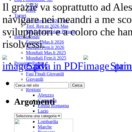
Il grazie va soprattutto ad Al
CSEN
UISP
Tornei
navigare nei meandri a me scon
Trof. Reg.ni 2026 Fem
Trof. Reg.ni 2026 Mas
sviluppatori e a coloro che ha
XII Eurochocolate Perugia
Internazionali
risolvessi.
Europei Mas.li 2026
Europei Fem.li 2026
Mondiali Mas.li 2025
Mondiali Fem.li 2025
Salva in PDF
Stam
Prossime Partite
Senior
Fasi Finali Giovanili
Giovanili
Enti Prom. Sportiva
Regioni
Abruzzo
Argomenti
Campania
Emilia Romagna
Lazio
Argomenti
Liguria
Lombardia
Marche