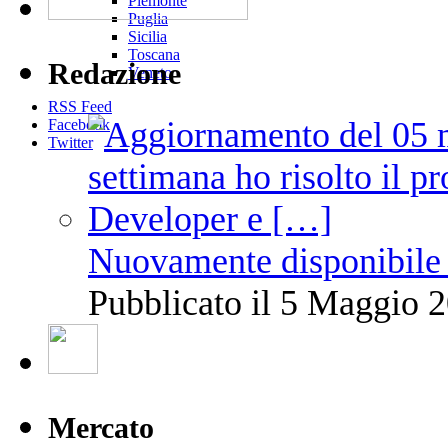
Piemonte
Puglia
Sicilia
Toscana
Redazione
Veneto
RSS Feed
Facebook
Twitter
Nuovamente disponibile 
Pubblicato il 5 Maggio 2
Mercato