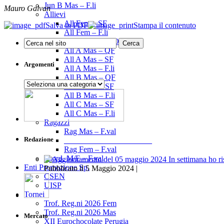
Jun B Mas – F.li
Mauro Galvan
Allievi
All Fem – SF
Salva in PDF
Stampa il contenuto
All Fem – F.li
All A-B Mas – OF
All A Mas – QF
All A Mas – SF
Argomenti
All A Mas – F.li
All B Mas – QF
Argomenti
All B Mas – SF
All B Mas – F.li
All C Mas – SF
All C Mas – F.li
Ragazzi
Rag Mas – F.val
Redazione
______________________
Rag Fem – F.val
Esord. M/F – F.val
Enti Promozione Sp.
Pubblicato il 5 Maggio 2024 |
CSEN
UISP
Tornei
Trof. Reg.ni 2026 Fem
Trof. Reg.ni 2026 Mas
Mercato
XII Eurochocolate Perugia