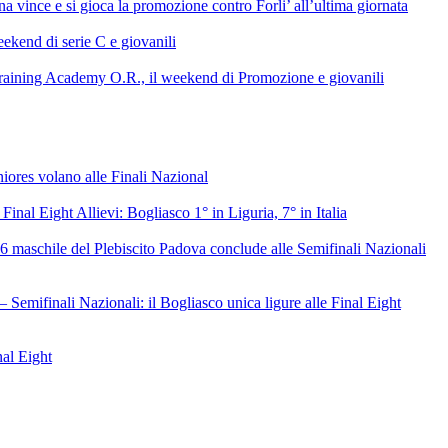
 vince e si gioca la promozione contro Forli’ all’ultima giornata
ekend di serie C e giovanili
raining Academy O.R., il weekend di Promozione e giovanili
niores volano alle Finali Nazional
 Final Eight Allievi: Bogliasco 1° in Liguria, 7° in Italia
6 maschile del Plebiscito Padova conclude alle Semifinali Nazionali
– Semifinali Nazionali: il Bogliasco unica ligure alle Final Eight
nal Eight