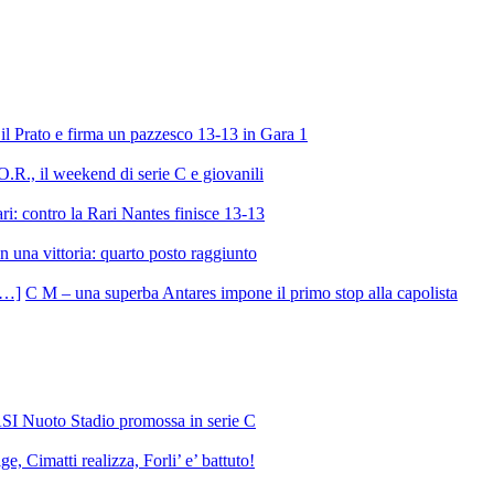
l Prato e firma un pazzesco 13-13 in Gara 1
R., il weekend di serie C e giovanili
ri: contro la Rari Nantes finisce 13-13
 una vittoria: quarto posto raggiunto
C M – una superba Antares impone il primo stop alla capolista
SI Nuoto Stadio promossa in serie C
e, Cimatti realizza, Forli’ e’ battuto!