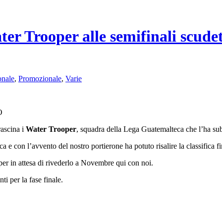
ter Trooper alle semifinali scud
onale
,
Promozionale
,
Varie
O
rascina i
Water Trooper
, squadra della Lega Guatemalteca che l’ha sub
a e con l’avvento del nostro portierone ha potuto risalire la classifica f
in attesa di rivederlo a Novembre qui con noi.
ti per la fase finale.