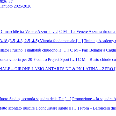
 2026-27
allanuoto 2025/2026
C M – La Venere Azzurra rimonta i
Training Academy O.
C M – Pari Bellator a Caglia
C M – Busto chiude con
Promozione – la squadra A
Prom – Baroncelli dirig