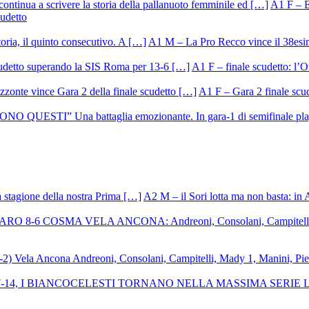
A1 F – Ek
cudetto
A1 M – La Pro Recco vince il 38esi
A1 F – finale scudetto: l’Or
A1 F – Gara 2 finale scu
A2 M – il Sori lotta ma non basta: in 