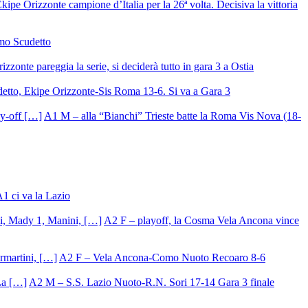
ipe Orizzonte campione d’Italia per la 26ª volta. Decisiva la vittoria
mo Scudetto
izzonte pareggia la serie, si deciderà tutto in gara 3 a Ostia
detto, Ekipe Orizzonte-Sis Roma 13-6. Si va a Gara 3
A1 M – alla “Bianchi” Trieste batte la Roma Vis Nova (18-
A1 ci va la Lazio
A2 F – playoff, la Cosma Vela Ancona vince
A2 F – Vela Ancona-Como Nuoto Recoaro 8-6
A2 M – S.S. Lazio Nuoto-R.N. Sori 17-14 Gara 3 finale