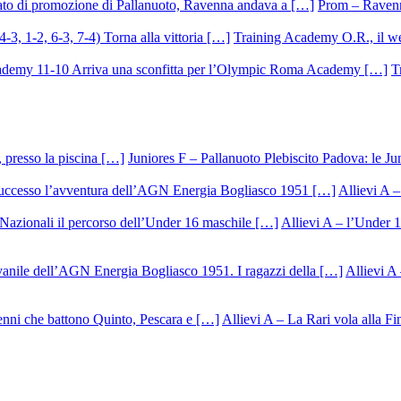
Prom – Ravenna
Training Academy O.R., il we
T
Juniores F – Pallanuoto Plebiscito Padova: le Ju
Allievi A –
Allievi A – l’Under 1
Allievi A 
Allievi A – La Rari vola alla Fi