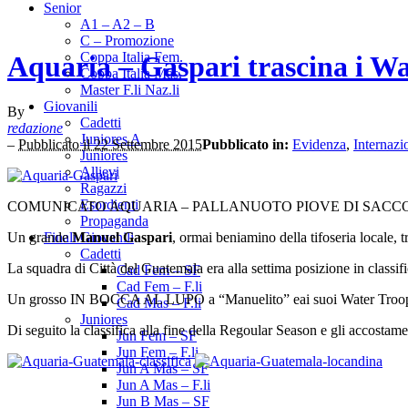
Senior
A1 – A2 – B
C – Promozione
Coppa Italia Fem.
Aquaria – Gaspari trascina i Wa
Coppa Italia Mas.
Master F.li Naz.li
Giovanili
By
Cadetti
redazione
Juniores A
–
Pubblicato il 22 Settembre 2015
Pubblicato in:
Evidenza
,
Internazi
Juniores
Allievi
Ragazzi
Esordienti
COMUNICATO AQUARIA – PALLANUOTO PIOVE DI SACC
Propaganda
Un grande
Manuel Gaspari
, ormai beniamino della tifoseria locale, t
Finali Giovanili
Cadetti
La squadra di Città del Guatemala era alla settima posizione in classific
Cad Fem – SF
Cad Fem – F.li
Un grosso IN BOCCA AL LUPO a “Manuelito” eai suoi Water Trooper 
Cad Mas – F.li
Juniores
Di seguito la classifica alla fine della Regoular Season e gli accostamen
Jun Fem – SF
Jun Fem – F.li
Jun A Mas – SF
Jun A Mas – F.li
Jun B Mas – SF