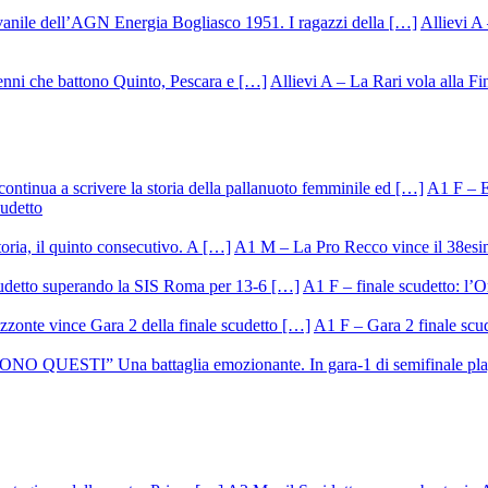
Allievi A 
Allievi A – La Rari vola alla Fi
A1 F – Ek
cudetto
A1 M – La Pro Recco vince il 38esi
A1 F – finale scudetto: l’Or
A1 F – Gara 2 finale scu