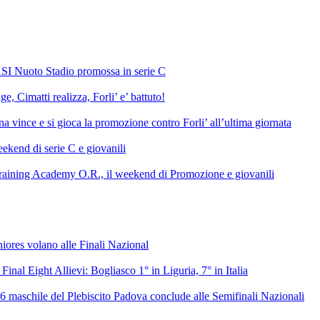
SI Nuoto Stadio promossa in serie C
e, Cimatti realizza, Forli’ e’ battuto!
 vince e si gioca la promozione contro Forli’ all’ultima giornata
ekend di serie C e giovanili
raining Academy O.R., il weekend di Promozione e giovanili
niores volano alle Finali Nazional
 Final Eight Allievi: Bogliasco 1° in Liguria, 7° in Italia
6 maschile del Plebiscito Padova conclude alle Semifinali Nazionali