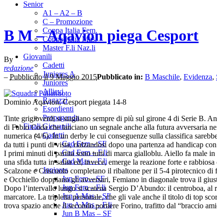
Senior
A1 – A2 – B
C – Promozione
Coppa Italia Fem.
B M – Aqavion piega Cesport
Coppa Italia Mas.
Master F.li Naz.li
Giovanili
By
Cadetti
redazione
Juniores A
–
Pubblicato il 9 Maggio 2015
Pubblicato in:
B Maschile
,
Evidenza
,
Juniores
Allievi
Ragazzi
Dominio Aqavion, Cesport piegata 14-8
Esordienti
Propaganda
Tinte grigioverdi si stagliano sempre di più sul girone 4 di Serie B.
Finali Giovanili
di Fabio Coda che lanciano un segnale anche alla futura avversaria nei p
Cadetti
numerica (4/6). In un derby le cui conseguenze sulla classifica sarebbe
Cad Fem – SF
da tutti i punti di vista, rialzandosi dopo una partenza ad handicap con
Cad Fem – F.li
I primi minuti di partita sono tutti di marca gialloblu. Aiello fa male i
Cad Mas – F.li
una sfida tutta in salita ed, invece, emerge la reazione forte e rabbios
Juniores
Scalzone e Criscuolo completano il ribaltone per il 5-4 pirotecnico di
Jun Fem – SF
e Occhiello doppiano gli avversari, Femiano in diagonale trova il gius
Jun Fem – F.li
Dopo l’intervallo lungo si scatena Sergio D’Abundo: il centroboa, al rie
Jun A Mas – SF
marcatore. La tripletta personale, che gli vale anche il titolo di top sc
Jun A Mas – F.li
trova spazio anche il secondo portiere Forino, trafitto dal “braccio ami
Jun B Mas – SF