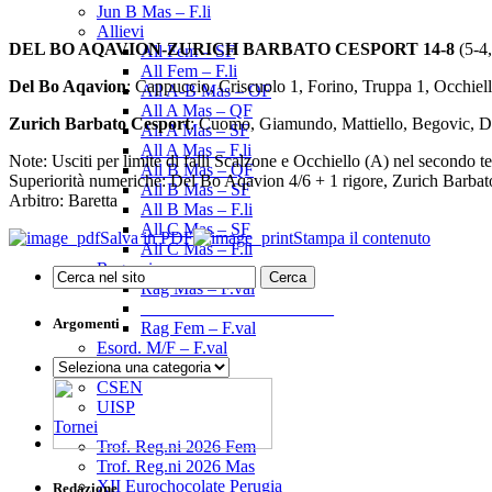
Jun B Mas – F.li
Allievi
DEL BO AQAVION-ZURICH BARBATO CESPORT 14-8
(5-4,
All Fem – SF
All Fem – F.li
Del Bo Aqavion
: Cappuccio, Criscuolo 1, Forino, Truppa 1, Occhiello
All A-B Mas – OF
All A Mas – QF
Zurich Barbato Cesport
: Cuomo, Giamundo, Mattiello, Begovic, Di 
All A Mas – SF
All A Mas – F.li
Note: Usciti per limite di falli Scalzone e Occhiello (A) nel secondo 
All B Mas – QF
Superiorità numeriche: Del Bo Aqavion 4/6 + 1 rigore, Zurich Barbat
All B Mas – SF
Arbitro: Baretta
All B Mas – F.li
All C Mas – SF
Salva in PDF
Stampa il contenuto
All C Mas – F.li
Ragazzi
Rag Mas – F.val
______________________
Argomenti
Rag Fem – F.val
Esord. M/F – F.val
Argomenti
Enti Promozione Sp.
CSEN
UISP
Tornei
Trof. Reg.ni 2026 Fem
Trof. Reg.ni 2026 Mas
XII Eurochocolate Perugia
Redazione