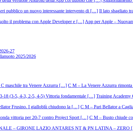
Aggiornamento 
Il lato sbagliato t
App per Apple – Nuovamen
 2026-27
allanuoto 2025/2026
C M – La Venere Azzurra rimonta i
Training Academy O.
C M – Pari Bellator a Caglia
C M – Busto chiude con