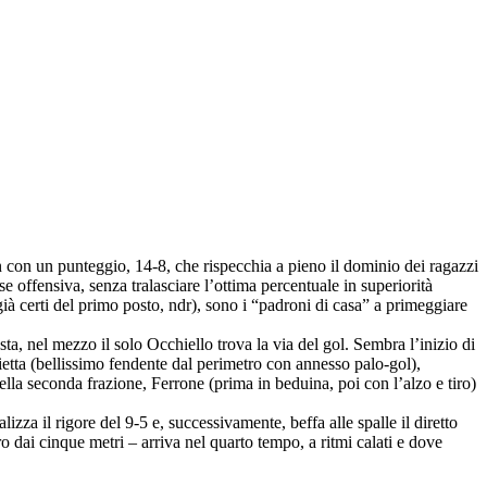
 con un punteggio, 14-8, che rispecchia a pieno il dominio dei ragazzi
e offensiva, senza tralasciare l’ottima percentuale in superiorità
ià certi del primo posto, ndr), sono i “padroni di casa” a primeggiare
osta, nel mezzo il solo Occhiello trova la via del gol. Sembra l’inizio di
pietta (bellissimo fendente dal perimetro con annesso palo-gol),
la seconda frazione, Ferrone (prima in beduina, poi con l’alzo e tiro)
zza il rigore del 9-5 e, successivamente, beffa alle spalle il diretto
iro dai cinque metri – arriva nel quarto tempo, a ritmi calati e dove