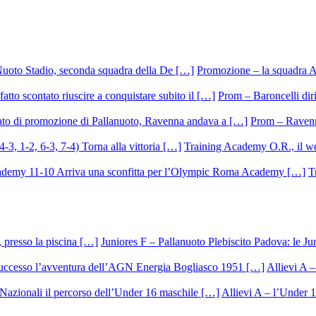
Promozione – la squadra A
Prom – Baroncelli dirig
Prom – Ravenna
Training Academy O.R., il we
T
Juniores F – Pallanuoto Plebiscito Padova: le Ju
Allievi A –
Allievi A – l’Under 1