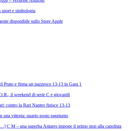
App – versione Android
ra sport e simbologia
te disponibile sullo Store Apple
l Prato e firma un pazzesco 13-13 in Gara 1
R., il weekend di serie C e giovanili
ri: contro la Rari Nantes finisce 13-13
 una vittoria: quarto posto raggiunto
C M – una superba Antares impone il primo stop alla capolista