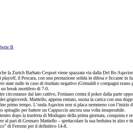
Serie B
 Anche la Zurich Barbato Cesport viene spazzata via dalla Del Bo Aqavion
layoff, il Pescara, con una prestazione solida in difesa e ficcante in fas
ro state nulle in caso di risultato negativo (Grimaldi e compagni erano g
 un break mortifero di 7-0.
n tre circostanze dal lato cattivo, Femiano centra il poker dalla parte opp
a dei grigioverdi. Mattiello, appena entrato, suona la carica con una dop
 fine primo tempo. L’onda Aqavion non si placa nemmeno con l’inizio del
to spiraglio per battere un Cappuccio ancora una volta insuperabile.
ntro dopo la trasferta di Modugno della prima giornata, conquista e reali
orer al pari di Gennaro Mattiello – spettacolare la sua beduina in alzo e t
co” di Ferrone per il definitivo 14-8.