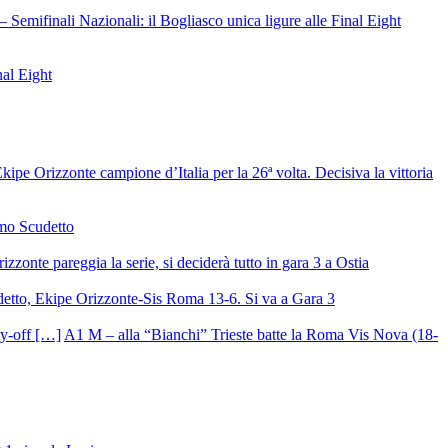
– Semifinali Nazionali: il Bogliasco unica ligure alle Final Eight
nal Eight
ipe Orizzonte campione d’Italia per la 26ª volta. Decisiva la vittoria
mo Scudetto
izzonte pareggia la serie, si deciderà tutto in gara 3 a Ostia
detto, Ekipe Orizzonte-Sis Roma 13-6. Si va a Gara 3
A1 M – alla “Bianchi” Trieste batte la Roma Vis Nova (18-