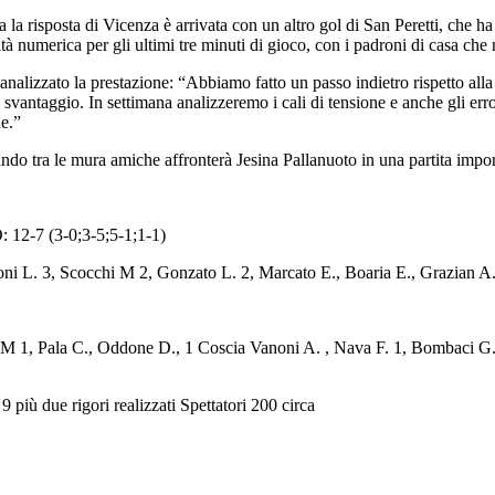
a risposta di Vicenza è arrivata con un altro gol di San Peretti, che ha 
ità numerica per gli ultimi tre minuti di gioco, con i padroni di casa ch
 analizzato la prestazione: “Abbiamo fatto un passo indietro rispetto al
vantaggio. In settimana analizzeremo i cali di tensione e anche gli errori
e.”
o tra le mura amiche affronterà Jesina Pallanuoto in una partita import
 (3-0;3-5;5-1;1-1)
 3, Scocchi M 2, Gonzato L. 2, Marcato E., Boaria E., Grazian A.1,
1, Pala C., Oddone D., 1 Coscia Vanoni A. , Nava F. 1, Bombaci G. , 
9 più due rigori realizzati Spettatori 200 circa