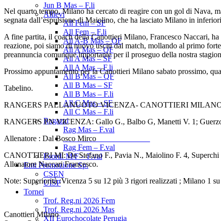
Jun B Mas – F.li
Nel quarto tempo, Milano ha cercato di reagire con un gol di Nava, ma l
Allievi
segnata dall’espulsione di Maiolino, che ha lasciato Milano in inferior
All Fem – SF
All Fem – F.li
A fine partita, il coach della Canottieri Milano, Francesco Naccari, ha
All A-B Mas – OF
reazione, poi siamo di nuovo usciti dal match, mollando al primo forte s
All A Mas – QF
preannuncia comunque importante per il proseguo della nostra stagion
All A Mas – SF
All A Mas – F.li
Prossimo appuntamento per la Canottieri Milano sabato prossimo, quand
All B Mas – QF
All B Mas – SF
Tabelino.
All B Mas – F.li
All C Mas – SF
RANGERS PALLANUOTO VICENZA- CANOTTIERI MILANO: 12-7
All C Mas – F.li
Ragazzi
RANGERS PN VICENZA: Gallo G., Balbo G, Manetti V. 1; Guerzoni L.
Rag Mas – F.val
Allenatore : Dal Bosco Mirco
______________________
Rag Fem – F.val
CANOTTIERI MI: De Stefano F., Pavia N., Maiolino F. 4, Superchi M 
Esord. M/F – F.val
Allenatore Naccari Francesco.
Enti Promozione Sp.
CSEN
Note: Superiorità :Vicenza 5 su 12 più 3 rigori realizzati ; Milano 1 su 
UISP
Tornei
Trof. Reg.ni 2026 Fem
Trof. Reg.ni 2026 Mas
Canottieri Milano
XII Eurochocolate Perugia