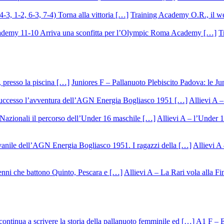
Training Academy O.R., il we
T
Juniores F – Pallanuoto Plebiscito Padova: le Ju
Allievi A –
Allievi A – l’Under 1
Allievi A 
Allievi A – La Rari vola alla Fi
A1 F – Ek