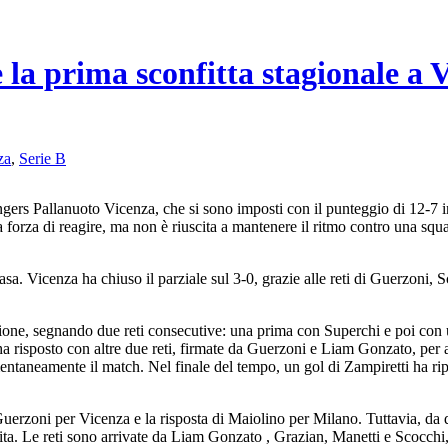
 la prima sconfitta stagionale a 
za
,
Serie B
angers Pallanuoto Vicenza, che si sono imposti con il punteggio di 12-7
 forza di reagire, ma non è riuscita a mantenere il ritmo contro una sq
asa. Vicenza ha chiuso il parziale sul 3-0, grazie alle reti di Guerzoni,
zione, segnando due reti consecutive: una prima con Superchi e poi con 
ha risposto con altre due reti, firmate da Guerzoni e Liam Gonzato, per
entaneamente il match. Nel finale del tempo, un gol di Zampiretti ha rip
 di Guerzoni per Vicenza e la risposta di Maiolino per Milano. Tuttavia, 
ita. Le reti sono arrivate da Liam Gonzato , Grazian, Manetti e Scocchi,