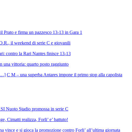
l Prato e firma un pazzesco 13-13 in Gara 1
R., il weekend di serie C e giovanili
ri: contro la Rari Nantes finisce 13-13
 una vittoria: quarto posto raggiunto
C M – una superba Antares impone il primo stop alla capolista
SI Nuoto Stadio promossa in serie C
e, Cimatti realizza, Forli’ e’ battuto!
 vince e si gioca la promozione contro Forli’ all’ultima giornata