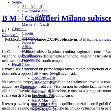
Senior
A1 – A2 – B
C – Promozione
Coppa Italia Fem.
B M – Canottieri Milano subisce
Coppa Italia Mas.
Master F.li Naz.li
Giovanili
By
Cadetti
BloggerG
Juniores A
–
Pubblicato il 14 Dicembre 2025
Pubblicato in:
B Maschile
,
Eviden
Juniores
Allievi
Ragazzi
La Canottieri Milano subisce la prima sconfitta stagionale contro i R
Esordienti
vicentino. Dopo un avvio decisamente sotto tono, Milano ha trovato la
Propaganda
nella seconda metà del secondo tempo.
Finali Giovanili
Il match si è aperto con un primo tempo tutto a favore dei padroni di c
Cadetti
riuscendo a opporsi all’intensità degli avversari.
Cad Fem – SF
Cad Fem – F.li
Nel secondo tempo, la Canottieri Milano ha finalmente trovato la rea
Cad Mas – F.li
agguantare il pareggio. Tuttavia, Vicenza non ha ceduto facilmente e 
Juniores
alle reti di Davide Oddone e di Maiolino, è riuscita a pareggiare mom
Jun Fem – SF
sirena era di 6-5 in favore dei padroni di casa.
Jun Fem – F.li
Jun A Mas – SF
Il terzo parziale è stato segnato da un equilibrio iniziale, con il gol
Jun A Mas – F.li
mettendo a segno un parziale di 4-0 che ha chiuso virtualmente la part
Jun B Mas – SF