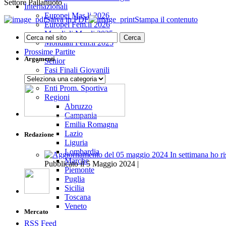
Settore Pallanuoto
Internazionali
Europei Mas.li 2026
Salva in PDF
Stampa il contenuto
Europei Fem.li 2026
Mondiali Mas.li 2025
Mondiali Fem.li 2025
Prossime Partite
Argomenti
Senior
Fasi Finali Giovanili
Argomenti
Giovanili
Enti Prom. Sportiva
Regioni
Abruzzo
Campania
Emilia Romagna
Lazio
Redazione
Liguria
Lombardia
Marche
Pubblicato il 5 Maggio 2024 |
Piemonte
Puglia
Sicilia
Toscana
Veneto
Mercato
RSS Feed