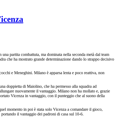
Vicenza
 in una partita combattuta, ma dominata nella seconda metà dal team
uadra che ha mostrato grande determinazione dando lo strappo decisivo
 Scocchi e Meneghini. Milano è apparsa lenta e poco reattiva, non
una doppietta di Maiolino, che ha permesso alla squadra ad
 allungare nuovamente il vantaggio. Milano non ha mollato e, grazie
ortato Vicenza in vantaggio, con il punteggio che al suono della
da quel momento in poi è stata solo Vicenza a comandare il gioco,
 portando il vantaggio dei padroni di casa sul 10-6.