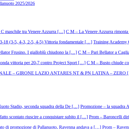
allanuoto 2025/2026
C M – La Venere Azzurra rimonta i
Training Academy O.
C M – Pari Bellator a Caglia
C M – Busto chiude con
Promozione – la squadra A
Prom – Baroncelli dirig
Prom – Ravenna