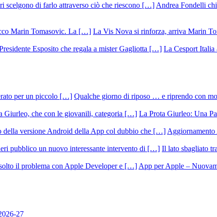
Andrea Fondelli chiu
La Vis Nova si rinforza, arriva Marin T
La Cesport Italia
Qualche giorno di riposo … e riprendo con m
La Prota Giurleo: Una Pa
Aggiornamento 
Il lato sbagliato t
App per Apple – Nuovamen
 2026-27