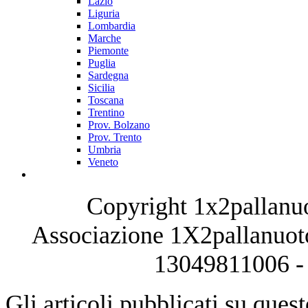
Lazio
Liguria
Lombardia
Marche
Piemonte
Puglia
Sardegna
Sicilia
Toscana
Trentino
Prov. Bolzano
Prov. Trento
Umbria
Veneto
Copyright 1x2pallanuo
Associazione 1X2pallanuoto
13049811006 - 
Gli articoli pubblicati su quest