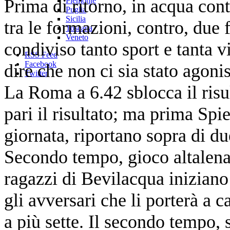
Prima di ritorno, in acqua cont
Piemonte
Puglia
Sicilia
tra le formazioni, contro, due f
Toscana
Veneto
condiviso tanto sport e tanta vit
RSS Feed
Facebook
dire che non ci sia stato agonis
Twitter
La Roma a 6.42 sblocca il risu
pari il risultato; ma prima Spie
giornata, riportano sopra di due
Secondo tempo, gioco altalenan
ragazzi di Bevilacqua iniziano
gli avversari che li porterà a c
a più sette. Il secondo tempo, 