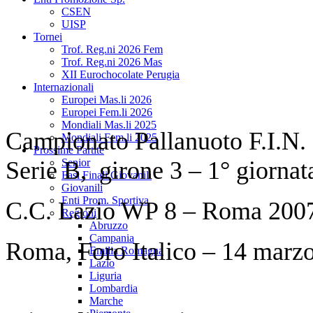
CSEN
UISP
Tornei
Trof. Reg.ni 2026 Fem
Trof. Reg.ni 2026 Mas
XII Eurochocolate Perugia
Internazionali
Europei Mas.li 2026
Europei Fem.li 2026
Mondiali Mas.li 2025
Campionato Pallanuoto F.I.N.
Mondiali Fem.li 2025
Prossime Partite
Serie B, girone 3 – 1° giornat
Senior
Fasi Finali Giovanili
Giovanili
Enti Prom. Sportiva
C.C. Lazio WP 8 – Roma 2007 A
Regioni
Abruzzo
Campania
Roma, Foro Italico – 14 marzo
Emilia Romagna
Lazio
Liguria
Lombardia
Marche