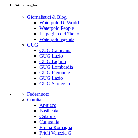
Siti consigliati
Giornalistici & Blog
Waterpolo D. World
Waterpolo People
La pagina del 7bello
Waterpololegends
GUG
GUG Campania
GUG Lazio
GUG Liguria
GUG Lombardia
GUG Piemonte
GUG Lazio
GUG Sardegna
Federnuoto
Comitati
Abruzzo
Basilicata
Calabria
Campania
Emilia Romagna
Friuli Venezia G.