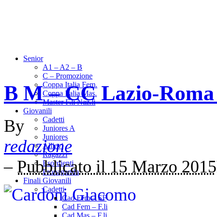
Senior
A1 – A2 – B
C – Promozione
Coppa Italia Fem.
B M – CC Lazio-Roma 
Coppa Italia Mas.
Master F.li Naz.li
Giovanili
Cadetti
By
Juniores A
Juniores
redazione
Allievi
Ragazzi
–
Pubblicato il 15 Marzo 2015
Esordienti
Propaganda
Finali Giovanili
Cadetti
Cad Fem – SF
Cad Fem – F.li
Cad Mas – F.li