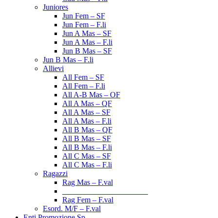
Juniores
Jun Fem – SF
Jun Fem – F.li
Jun A Mas – SF
Jun A Mas – F.li
Jun B Mas – SF
Jun B Mas – F.li
Allievi
All Fem – SF
All Fem – F.li
All A-B Mas – OF
All A Mas – QF
All A Mas – SF
All A Mas – F.li
All B Mas – QF
All B Mas – SF
All B Mas – F.li
All C Mas – SF
All C Mas – F.li
Ragazzi
Rag Mas – F.val
______________________
Rag Fem – F.val
Esord. M/F – F.val
Enti Promozione Sp.