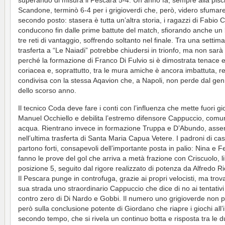
superando di misura il Pescara 5-4. Un anno fa, sempre alla pisc
Scandone, terminò 6-4 per i grigioverdi che, però, videro sfumare 
secondo posto: stasera è tutta un’altra storia, i ragazzi di Fabio 
conducono fin dalle prime battute del match, sfiorando anche un 
tre reti di vantaggio, soffrendo soltanto nel finale. Tra una settim
trasferta a “Le Naiadi” potrebbe chiudersi in trionfo, ma non sarà
perché la formazione di Franco Di Fulvio si è dimostrata tenace 
coriacea e, soprattutto, tra le mura amiche è ancora imbattuta, r
condivisa con la stessa Aqavion che, a Napoli, non perde dal ge
dello scorso anno.
Il tecnico Coda deve fare i conti con l’influenza che mette fuori gi
Manuel Occhiello e debilita l’estremo difensore Cappuccio, comu
acqua. Rientrano invece in formazione Truppa e D’Abundo, assen
nell’ultima trasferta di Santa Maria Capua Vetere. I padroni di ca
partono forti, consapevoli dell’importante posta in palio: Nina e 
fanno le prove del gol che arriva a metà frazione con Criscuolo, li
posizione 5, seguito dal rigore realizzato di potenza da Alfredo Ric
Il Pescara punge in controfuga, grazie ai propri velocisti, ma trova
sua strada uno straordinario Cappuccio che dice di no ai tentativi
contro zero di Di Nardo e Gobbi. Il numero uno grigioverde non p
però sulla conclusione potente di Giordano che riapre i giochi all’i
secondo tempo, che si rivela un continuo botta e risposta tra le 