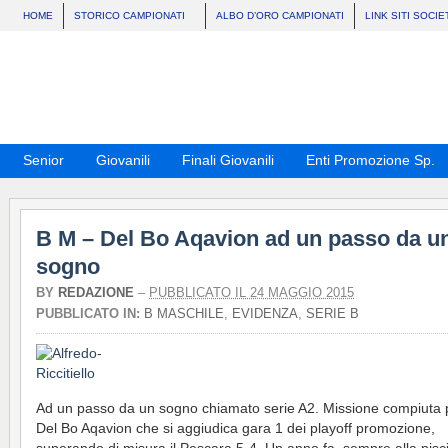
HOME
STORICO CAMPIONATI
ALBO D’ORO CAMPIONATI
LINK SITI SOCIE
Senior
Giovanili
Finali Giovanili
Enti Promozione Sp.
B M – Del Bo Aqavion ad un passo da u
sogno
BY
REDAZIONE
–
PUBBLICATO IL 24 MAGGIO 2015
PUBBLICATO IN:
B MASCHILE
,
EVIDENZA
,
SERIE B
Ad un passo da un sogno chiamato serie A2. Missione compiuta p
Del Bo Aqavion che si aggiudica gara 1 dei playoff promozione,