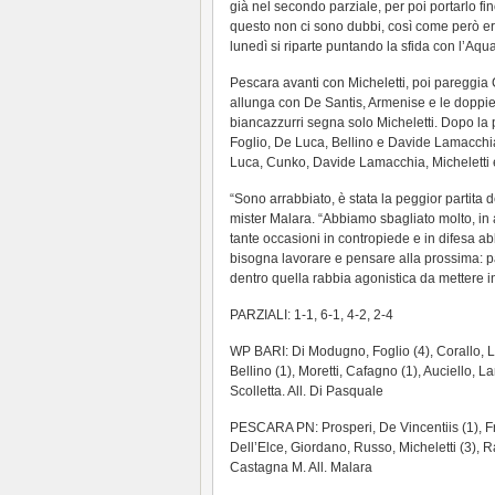
già nel secondo parziale, per poi portarlo fino
questo non ci sono dubbi, così come però era
lunedì si riparte puntando la sfida con l’Aq
Pescara avanti con Micheletti, poi pareggia
allunga con De Santis, Armenise e le doppie
biancazzurri segna solo Micheletti. Dopo la
Foglio, De Luca, Bellino e Davide Lamacchia.
Luca, Cunko, Davide Lamacchia, Micheletti e
“Sono arrabbiato, è stata la peggior partita 
mister Malara. “Abbiamo sbagliato molto, in 
tante occasioni in contropiede e in difesa a
bisogna lavorare e pensare alla prossima: pa
dentro quella rabbia agonistica da mettere in
PARZIALI: 1-1, 6-1, 4-2, 2-4
WP BARI: Di Modugno, Foglio (4), Corallo, La
Bellino (1), Moretti, Cafagno (1), Auciello, 
Scolletta. All. Di Pasquale
PESCARA PN: Prosperi, De Vincentiis (1), Fr
Dell’Elce, Giordano, Russo, Micheletti (3), R
Castagna M. All. Malara