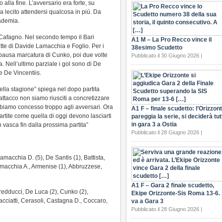
 alla fine. L’avversario era forte, su
 lecito attendersi qualcosa in più. Da
uademia.
 Cafagno. Nel secondo tempo il Bari
A1 M – La Pro Recco vince il
tte di Davide Lamacchia e Foglio. Per i
38esimo Scudetto
 pausa marcatura di Cunko, poi due volte
Pubblicato il 30 Giugno 2026 |
 Nell’ultimo parziale i gol sono di De
 De Vincentiis.
della stagione” spiega nel dopo partita
attacco non siamo riusciti a concretizzare
bbiamo concesso troppo agli avversari. Ora
A1 F – finale scudetto: l’Orizzon
rtite come quella di oggi devono lasciarti
pareggia la serie, si deciderà tut
in gara 3 a Ostia
 vasca fin dalla prossima partita”
Pubblicato il 28 Giugno 2026 |
macchia D. (5), De Santis (1), Battista,
Lamacchia A., Armenise (1), Abbruzzese,
A1 F – Gara 2 finale scudetto,
edducci, De Luca (2), Cunko (2),
Ekipe Orizzonte-Sis Roma 13-6. 
acciatti, Cerasoli, Castagna D., Coccaro,
va a Gara 3
Pubblicato il 28 Giugno 2026 |