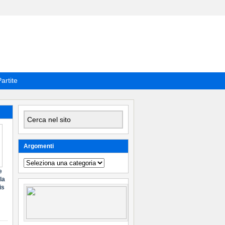
artite
Argomenti
Argomenti
e
la
is