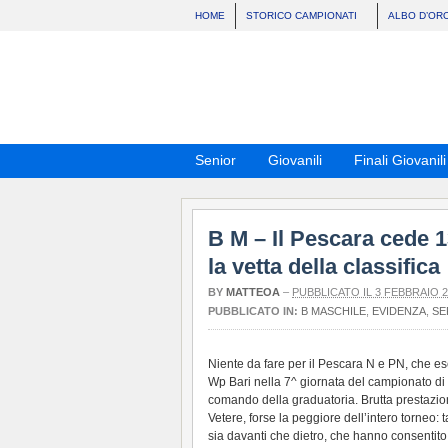
HOME
STORICO CAMPIONATI
ALBO D’OR
Senior
Giovanili
Finali Giovanili
B M – Il Pescara cede 1
la vetta della classifica
BY
MATTEOA
–
PUBBLICATO IL 3 FEBBRAIO 2
PUBBLICATO IN:
B MASCHILE
,
EVIDENZA
,
SE
Niente da fare per il Pescara N e PN, che esce
Wp Bari nella 7^ giornata del campionato di S
comando della graduatoria. Brutta prestazio
Vetere, forse la peggiore dell’intero torneo: t
sia davanti che dietro, che hanno consentito 