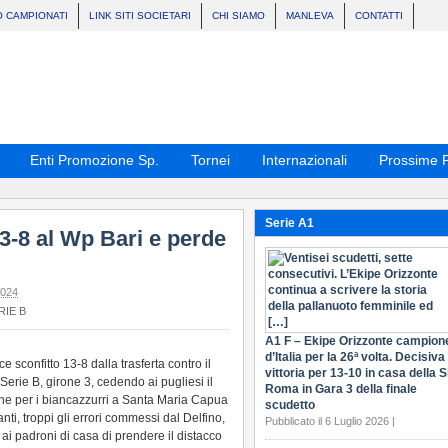
O CAMPIONATI
LINK SITI SOCIETARI
CHI SIAMO
MANLEVA
CONTATTI
Enti Promozione Sp.
Tornei
Internazionali
Prossime P
Serie A1
3-8 al Wp Bari e perde
024
RIE B
A1 F – Ekipe Orizzonte campion
d’Italia per la 26ª volta. Decisiva 
 sconfitto 13-8 dalla trasferta contro il
vittoria per 13-10 in casa della S
erie B, girone 3, cedendo ai pugliesi il
Roma in Gara 3 della finale
ne per i biancazzurri a Santa Maria Capua
scudetto
anti, troppi gli errori commessi dal Delfino,
Pubblicato il 6 Luglio 2026 |
ai padroni di casa di prendere il distacco