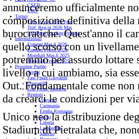
annunceremo ufficialmente no
CSEN
UISP
Tornei
composizione definitiva della r
Trof. Reg.ni 2026 Fem
Trof. Reg.ni 2026 Mas
burocratiche. Quest'anno il ca
XII Eurochocolate Perugia
Internazionali
quello scorso con un livellamen
Europei Mas.li 2026
Europei Fem.li 2026
Mondiali Mas.li 2025
potremmo per assurdo lottare si
Mondiali Fem.li 2025
Prossime Partite
livello a cui ambiamo, sia esse
Senior
Fasi Finali Giovanili
Out. Fondamentale come non ma
Giovanili
Enti Prom. Sportiva
Regioni
da crearci le condizioni per vi
Abruzzo
Campania
Emilia Romagna
Unico neo la distribuzione deg
Lazio
Liguria
Stadium di Pietralata che, non
Lombardia
Marche