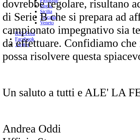
dovrebbe regolare, risultano 
Piemonte
Puglia
Sicilia
di Serie B che si prepara ad a
Toscana
Veneto
campionato impegnativo sia t
RSS Feed
Facebook
da effettuare. Confidiamo che i
Twitter
possa risolvere questa spiacev
Un saluto a tutti e ALE'
Andrea Oddi