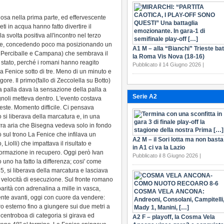
oiosa nella prima parte, ed effervescente
ti in acqua hanno fatto divertire il
 svolta positiva all'incontro nel terzo
ore, concedendo poco ma posizionando un
A1 M – alla “Bianchi” Trieste bat
, Perciballe e Campana) che sembrava il
la Roma Vis Nova (18-16)
 è stato, perché i romani hanno reagito
Pubblicato il 14 Giugno 2026 |
La Fenice sotto di tre. Meno di un minuto e
ore. Il primo(fallo di Zeccolella su Botto)
a palla dava la sensazione della palla a
Serie A2
gnoli metteva dentro. L'evento costava
teste. Momento difficile. Ci pensava
si liberava della marcatura e, in una
erra aria che Bisegna vedeva solo in fondo
ò sul trono La Fenice che infilava un
A2 M – il Sori lotta ma non basta
Liolli) che impattava il risultato e
in A1 ci va la Lazio
 formazione in recupero. Oggi però Ivan
Pubblicato il 8 Giugno 2026 |
 uno ha fatto la differenza; cosi' come
, si liberava della marcatura e lasciava
 velocità di esecuzione. Sul fronte romano
parità con adrenalina a mille in vasca,
nte avanti, oggi con cuore da vendere:
ro esterno fino a giungere sui due metri a
entroboa di categoria si girava ed
A2 F – playoff, la Cosma Vela