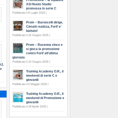
Promozione – la squadra
ASI Nuoto Stadio
promossa in serie C
Pubblicato il 8 Luglio 2026 |
Prom – Baroncelli dirige,
Cimatti realizza, Forli’ e’
battuto!
Pubblicato il 16 Giugno 2026 |
Prom – Ravenna vince e
si gioca la promozione
contro Forli’ all’ultima
giornata
Pubblicato il 10 Giugno 2026 |
A2.
ro
Training Academy O.R., il
weekend di serie C e
giovanili
Pubblicato il 6 Maggio 2026 |
Training Academy O.R., il
weekend di Promozione e
giovanili
Pubblicato il 28 Aprile 2026 |