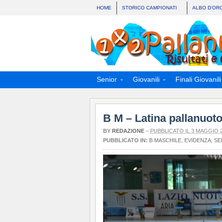
HOME
STORICO CAMPIONATI
ALBO D’OR
Senior
Giovanili
Finali Giovanili
B M – Latina pallanuoto
BY
REDAZIONE
–
PUBBLICATO IL 3 MAGGIO 
PUBBLICATO IN:
B MASCHILE
,
EVIDENZA
,
SE