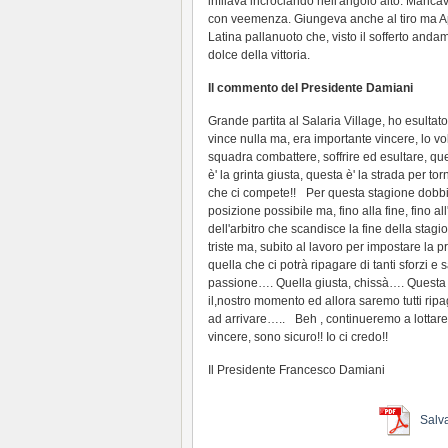
infilava incrociando nell'angolo alto. Manc
con veemenza. Giungeva anche al tiro ma Api
Latina pallanuoto che, visto il sofferto anda
dolce della vittoria.
Il commento del Presidente Damiani
Grande partita al Salaria Village, ho esultato 
vince nulla ma, era importante vincere, lo volev
squadra combattere, soffrire ed esultare, qu
è' la grinta giusta, questa è' la strada per to
che ci compete!! Per questa stagione dobbi
posizione possibile ma, fino alla fine, fino all
dell'arbitro che scandisce la fine della st
triste ma, subito al lavoro per impostare la 
quella che ci potrà ripagare di tanti sforzi e s
passione…. Quella giusta, chissà…. Questa è' 
il,nostro momento ed allora saremo tutti ripa
ad arrivare….. Beh , continueremo a lottar
vincere, sono sicuro!! Io ci credo!!
Il Presidente Francesco Damiani
Salv