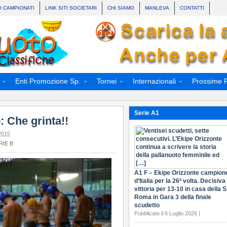
O CAMPIONATI
LINK SITI SOCIETARI
CHI SIAMO
MANLEVA
CONTATTI
Enti Promozione Sp.
Tornei
Internazionali
Prossime P
Serie A1
: Che grinta!!
2015
RIE B
A1 F – Ekipe Orizzonte campion
d’Italia per la 26ª volta. Decisiva 
vittoria per 13-10 in casa della S
Roma in Gara 3 della finale
scudetto
Pubblicato il 6 Luglio 2026 |