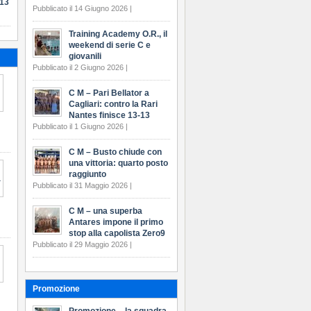
-13
Pubblicato il 14 Giugno 2026 |
Training Academy O.R., il
weekend di serie C e
giovanili
Pubblicato il 2 Giugno 2026 |
C M – Pari Bellator a
Cagliari: contro la Rari
Nantes finisce 13-13
Pubblicato il 1 Giugno 2026 |
C M – Busto chiude con
una vittoria: quarto posto
raggiunto
Pubblicato il 31 Maggio 2026 |
C M – una superba
Antares impone il primo
stop alla capolista Zero9
Pubblicato il 29 Maggio 2026 |
Promozione