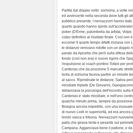
Partita dal doppio volto: sorniona, a volte n
ed avvincente nella seconda dove tutti gli atle
pubblico presente. I neroazzurri hanno dato la
quarto quando hanno spinto sull'accelerat
poker (D'Erme, palombella da artista, Volpe
colpo definitivo al risultato finale. Così non
eccome! Il quarto tempo difatti iniziava con 
le distanze venivano ridotte con un doppio rig
parato da Apicella che però sulla difesa dell
fondo (così non era) e nuovo rigore che Spi
l'espulsione al coach pontino Tofani per pro
Cardenas che da posizione 5 marcato stretto 
bolla di schiuma faceva partire un missile t
al sacco. Ripristinate le distanze. Saliva per
micidiale triplete (De Giovanni, Giangiacomo, 
sbilanciava la psicologia dell'incontro sulla
Cardenas e' stato micidiale, e nell'uno contro
qualche minuto prima, sempre da posizione 5
Bisegna ancora impietrito, con una inusuale
di nuovo Liolli in superiorità, ed era ancora 
bordo vasca e tribuna. Neroazzurri nuovame
palla che girava lenta e pesante sul perimet
Campana. Agganciava bene il pallone, e da c