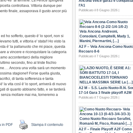
avano 48" al termine. La Fenice spingeva
Ancona vince gara3 e conquista
l’A1
cella controllava. Vittoria dunque per
Pubblicato il 8 Giugno 2026 |
mento finale, assaporava il gusto ancor più
ed ho sofferto, questo è' lo sport, non si
amo tutti, e vittoria e' stata!! Ho visto la
esta è' la pallanuoto che mi piace, questa
A2 F – Vela Ancona-Como Nuot
Recoaro 8-6
rnare a vincere e riconquistare la categoria
Pubblicato il 7 Giugno 2026 |
amo accontentarci della migliore
'ultimo secondo, fino al triste fischio
agione…. Ancora una volta sarà un momento
prossima stagione!! Forse quella giusta,
acrifici, di tanta sofferenza e tanta
la vita così è' lo sport, arriverà di nuovo
A2 M – S.S. Lazio Nuoto-R.N. Sor
gati di quanto abbiamo fatto, e se tarderà
17-14 Gara 3 finale playoff A2M
e senza mollare mai ma, torneremo a
Pubblicato il 7 Giugno 2026 |
a in PDF
Stampa il contenuto
A2 F – Finale Playoff A2F Como