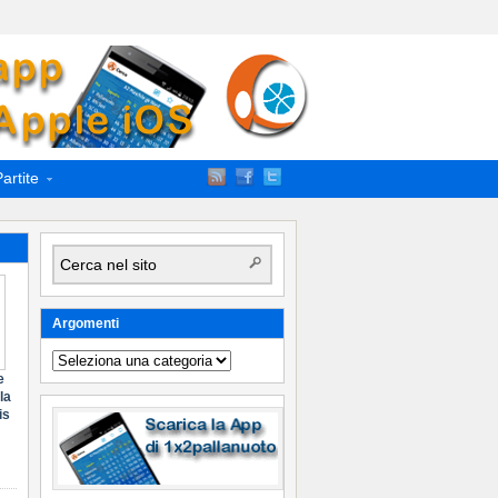
artite
Argomenti
Argomenti
e
la
is