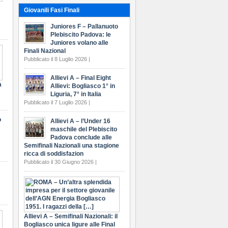
Giovanili Fasi Finali
Juniores F – Pallanuoto
Plebiscito Padova: le
Juniores volano alle
Finali Nazional
Pubblicato il 8 Luglio 2026 |
Allievi A – Final Eight
a
Allievi: Bogliasco 1° in
Liguria, 7° in Italia
Pubblicato il 7 Luglio 2026 |
o
Allievi A – l’Under 16
maschile del Plebiscito
Padova conclude alle
Semifinali Nazionali una stagione
ricca di soddisfazion
Pubblicato il 30 Giugno 2026 |
Allievi A – Semifinali Nazionali: il
Bogliasco unica ligure alle Final