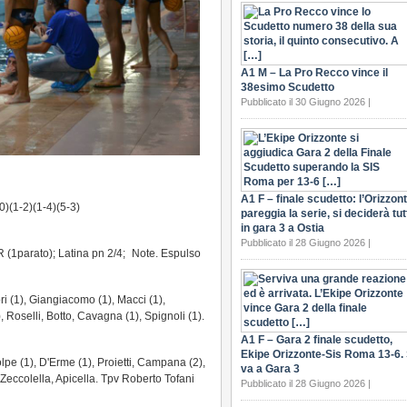
A1 M – La Pro Recco vince il
38esimo Scudetto
Pubblicato il 30 Giugno 2026 |
A1 F – finale scudetto: l’Orizzon
0)(1-2)(1-4)(5-3)
pareggia la serie, si deciderà tut
in gara 3 a Ostia
Pubblicato il 28 Giugno 2026 |
 (1parato); Latina pn 2/4; Note. Espulso
ri (1), Giangiacomo (1), Macci (1),
2), Roselli, Botto, Cavagna (1), Spignoli (1).
A1 F – Gara 2 finale scudetto,
Ekipe Orizzonte-Sis Roma 13-6. 
lpe (1), D'Erme (1), Proietti, Campana (2),
va a Gara 3
, Zeccolella, Apicella. Tpv Roberto Tofani
Pubblicato il 28 Giugno 2026 |