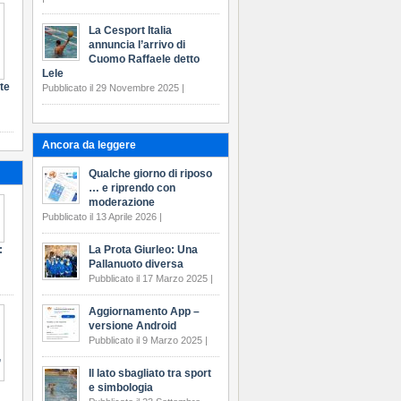
La Cesport Italia
annuncia l’arrivo di
Cuomo Raffaele detto
Lele
te
Pubblicato il 29 Novembre 2025 |
Ancora da leggere
Qualche giorno di riposo
… e riprendo con
moderazione
Pubblicato il 13 Aprile 2026 |
:
La Prota Giurleo: Una
Pallanuoto diversa
Pubblicato il 17 Marzo 2025 |
Aggiornamento App –
versione Android
Pubblicato il 9 Marzo 2025 |
Il lato sbagliato tra sport
e simbologia