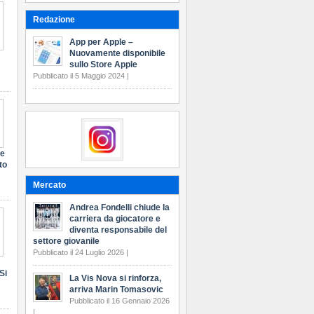
Redazione
App per Apple –
Nuovamente disponibile
sullo Store Apple
Pubblicato il 5 Maggio 2024 |
te
to
Mercato
Andrea Fondelli chiude la
carriera da giocatore e
diventa responsabile del
settore giovanile
Pubblicato il 24 Luglio 2026 |
Si
La Vis Nova si rinforza,
arriva Marin Tomasovic
Pubblicato il 16 Gennaio 2026
|