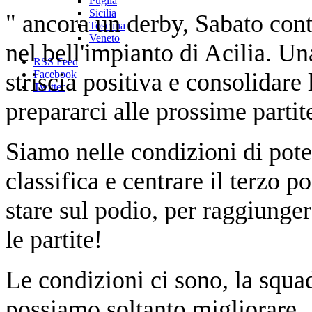
Puglia
Sicilia
" ancora un derby, Sabato con
Toscana
Veneto
nel bell'impianto di Acilia. Un
RSS Feed
striscia positiva e consolidare 
Facebook
Twitter
prepararci alle prossime parti
Siamo nelle condizioni di pote
classifica e centrare il terzo 
stare sul podio, per raggiunger
le partite!
Le condizioni ci sono, la squad
possiamo soltanto migliorare.