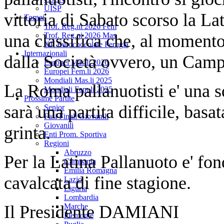
UISP
vittoria di Sabato scorso la Lat
Tornei
Trof. Reg.ni 2026 Fem
una classifica che, al momento 
Trof. Reg.ni 2026 Mas
XII Eurochocolate Perugia
Internazionali
dalla Società ovvero, un Campi
Europei Mas.li 2026
Europei Fem.li 2026
Mondiali Mas.li 2025
La Roma pallanuotisti e' una s
Mondiali Fem.li 2025
Prossime Partite
sarà una partita difficile, basa
Senior
Fasi Finali Giovanili
Giovanili
grinta.
Enti Prom. Sportiva
Regioni
Abruzzo
Per la Latina Pallanuoto e' fon
Campania
Emilia Romagna
cavalcata di fine stagione.
Lazio
Liguria
Lombardia
Il Presidente DAMIANI
Marche
Piemonte