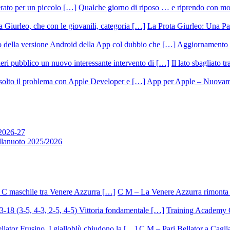
Qualche giorno di riposo … e riprendo con m
La Prota Giurleo: Una Pa
Aggiornamento 
Il lato sbagliato t
App per Apple – Nuovamen
 2026-27
allanuoto 2025/2026
C M – La Venere Azzurra rimonta i
Training Academy O.
C M – Pari Bellator a Caglia