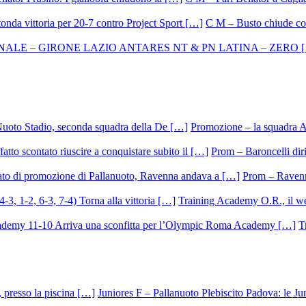
C M – Busto chiude con
Promozione – la squadra A
Prom – Baroncelli dirig
Prom – Ravenna
Training Academy O.R., il we
T
Juniores F – Pallanuoto Plebiscito Padova: le Ju