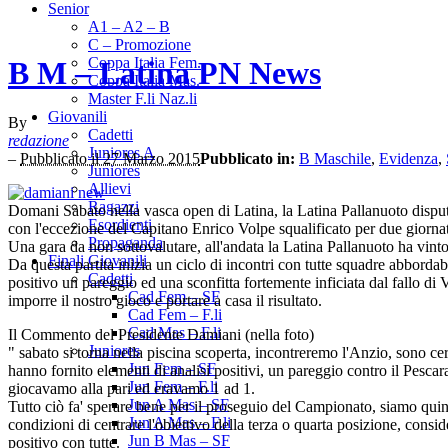
Senior
A1 – A2 – B
C – Promozione
Coppa Italia Fem.
B M – Latina PN News
Coppa Italia Mas.
Master F.li Naz.li
Giovanili
By
Cadetti
redazione
Juniores A
–
Pubblicato il 27 Marzo 2015
Pubblicato in:
B Maschile
,
Evidenza
,
Juniores
Allievi
Ragazzi
Domani Sabato nella vasca open di Latina, la Latina Pallanuoto dispute
Esordienti
con l'eccezione del Capitano Enrico Volpe squalificato per due giorna
Propaganda
Una gara da non sottovalutare, all'andata la Latina Pallanuoto ha vint
Finali Giovanili
Da questa partita inizia un ciclo di incontri con tutte squadre abborda
Cadetti
positivo un pareggio ed una sconfitta fortemente inficiata dal fallo di 
Cad Fem – SF
imporre il nostro gioco e portare a casa il risultato.
Cad Fem – F.li
Cad Mas – F.li
Il Commento del Presidente Damiani (nella foto)
Juniores
" sabato si torna nella piscina scoperta, incontreremo l'Anzio, sono cer
Jun Fem – SF
hanno fornito elementi di analisi positivi, un pareggio contro il Pesca
Jun Fem – F.li
giocavamo alla pari ed eravamo 1 ad 1.
Jun A Mas – SF
Tutto ciò fa' sperare bene per il proseguio del Campionato, siamo quinti
Jun A Mas – F.li
condizioni di centrare l'obiettivo della terza o quarta posizione, consid
Jun B Mas – SF
positivo con tutte.