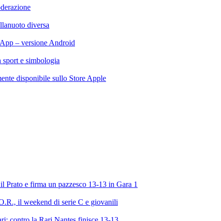
oderazione
llanuoto diversa
App – versione Android
ra sport e simbologia
te disponibile sullo Store Apple
l Prato e firma un pazzesco 13-13 in Gara 1
R., il weekend di serie C e giovanili
ri: contro la Rari Nantes finisce 13-13