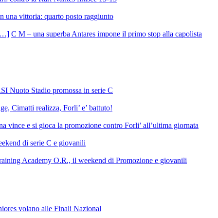
 una vittoria: quarto posto raggiunto
C M – una superba Antares impone il primo stop alla capolista
SI Nuoto Stadio promossa in serie C
e, Cimatti realizza, Forli’ e’ battuto!
 vince e si gioca la promozione contro Forli’ all’ultima giornata
ekend di serie C e giovanili
raining Academy O.R., il weekend di Promozione e giovanili
niores volano alle Finali Nazional