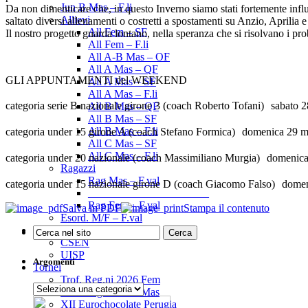
Jun B Mas – F.li
Da non dimenticare che, in questo Inverno siamo stati fortemente influ
Allievi
saltato diversi allenamenti o costretti a spostamenti su Anzio, Aprilia
All Fem – SF
Il nostro progetto guarda lontano, nella speranza che si risolvano i pro
All Fem – F.li
All A-B Mas – OF
All A Mas – QF
GLI APPUNTAMENTI del WEEKEND
All A Mas – SF
All A Mas – F.li
categoria serie B nazionale girone 3 (coach Roberto Tofani) sabato 
All B Mas – QF
All B Mas – SF
All B Mas – F.li
categoria under 15 girone A (coach Stefano Formica) domenica 29 ma
All C Mas – SF
All C Mas – F.li
categoria under 20 nazionale (coach Massimiliano Murgia) domenica
Ragazzi
Rag Mas – F.val
categoria under 15 nazionale girone D (coach Giacomo Falso) domen
______________________
Rag Fem – F.val
Salva in PDF
Stampa il contenuto
Esord. M/F – F.val
Enti Promozione Sp.
CSEN
UISP
Argomenti
Tornei
Trof. Reg.ni 2026 Fem
Argomenti
Trof. Reg.ni 2026 Mas
XII Eurochocolate Perugia