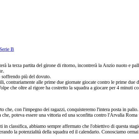
Serie B
rà la terza partita del girone di ritorno, incontrerà la Anzio nuoto e 
te.
o soffrendo più del dovuto.
bili, contrariamente alle prime due giornate giocate contro le prime due 
Volpe che oltre al rigore ha costretto la squadra a giocare per 4 minuti 
to che, con l'impegno dei ragazzi, conquisteremo l'intera posta in palio. 
ra che, poteva essere una vittoria ed una sconfitta contro l'Arvalia Roma 
 in classifica, abbiamo sempre affermato che l'obiettivo di questa stagione
erando la potenzialità della squadra ed il calendario. Conosciamo ormai tu