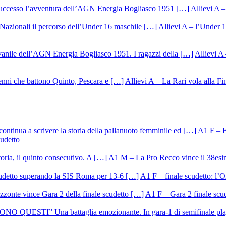
Allievi A –
Allievi A – l’Under 1
Allievi A 
Allievi A – La Rari vola alla Fi
A1 F – Ek
cudetto
A1 M – La Pro Recco vince il 38esi
A1 F – finale scudetto: l’Or
A1 F – Gara 2 finale scu