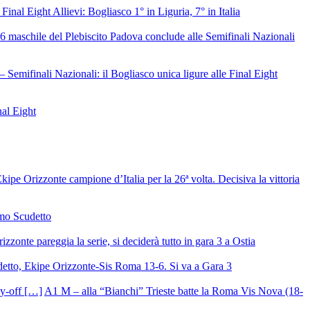
 Final Eight Allievi: Bogliasco 1° in Liguria, 7° in Italia
6 maschile del Plebiscito Padova conclude alle Semifinali Nazionali
– Semifinali Nazionali: il Bogliasco unica ligure alle Final Eight
nal Eight
ipe Orizzonte campione d’Italia per la 26ª volta. Decisiva la vittoria
mo Scudetto
izzonte pareggia la serie, si deciderà tutto in gara 3 a Ostia
detto, Ekipe Orizzonte-Sis Roma 13-6. Si va a Gara 3
A1 M – alla “Bianchi” Trieste batte la Roma Vis Nova (18-