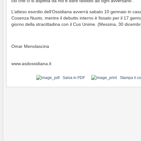
ciò che ci si aspetta da noi e dare fastidio ad ogni avversario”.
L’atteso esordio dell’Ossidiana avverrà sabato 10 gennaio in cas
Cosenza Nuoto, mentre il debutto interno è fissato per il 17 genn
giorno della stracittadina con il Cus Unime. (Messina, 30 dicemb
Omar Menolascina
www.asdossidiana.it
Salva in PDF
Stampa il c