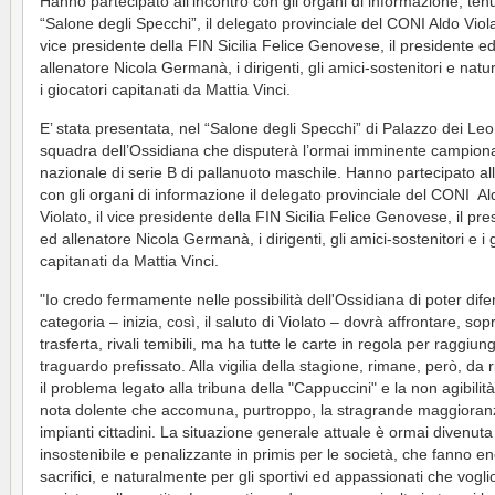
Hanno partecipato all’incontro con gli organi di informazione, tenu
“Salone degli Specchi”, il delegato provinciale del CONI Aldo Violat
vice presidente della FIN Sicilia Felice Genovese, il presidente e
allenatore Nicola Germanà, i dirigenti, gli amici-sostenitori e nat
i giocatori capitanati da Mattia Vinci.
E’ stata presentata, nel “Salone degli Specchi” di Palazzo dei Leon
squadra dell’Ossidiana che disputerà l’ormai imminente campion
nazionale di serie B di pallanuoto maschile. Hanno partecipato all
con gli organi di informazione il delegato provinciale del CONI Al
Violato, il vice presidente della FIN Sicilia Felice Genovese, il pr
ed allenatore Nicola Germanà, i dirigenti, gli amici-sostenitori e i 
capitanati da Mattia Vinci.
"Io credo fermamente nelle possibilità dell'Ossidiana di poter dife
categoria – inizia, così, il saluto di Violato – dovrà affrontare, sopr
trasferta, rivali temibili, ma ha tutte le carte in regola per raggiung
traguardo prefissato. Alla vigilia della stagione, rimane, però, da 
il problema legato alla tribuna della "Cappuccini" e la non agibilit
nota dolente che accomuna, purtroppo, la stragrande maggioran
impianti cittadini. La situazione generale attuale è ormai divenuta
insostenibile e penalizzante in primis per le società, che fanno e
sacrifici, e naturalmente per gli sportivi ed appassionati che vogl