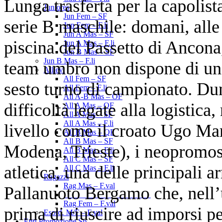
Lunga trasferta per la capolist
Juniores
Jun Fem – SF
serie B maschile: domani, alle 
Jun Fem – F.li
Jun A Mas – SF
piscina del Passetto di Ancona,
Jun A Mas – F.li
Jun B Mas – SF
Jun B Mas – F.li
team umbro non dispone di un 
Allievi
All Fem – SF
sesto turno di campionato. Dun
All Fem – F.li
All A-B Mas – OF
difficoltà legate alla logistica
All A Mas – QF
All A Mas – SF
All A Mas – F.li
livello come il croato Ugo Mar
All B Mas – QF
All B Mas – SF
Modena, Trieste), i neopromos
All B Mas – F.li
All C Mas – SF
atletica, una delle principali a
All C Mas – F.li
Ragazzi
Rag Mas – F.val
Pallanuoto Bergamo che, nell’u
______________________
Rag Fem – F.val
prima di riuscire ad imporsi p
Esord. M/F – F.val
Enti Promozione Sp.