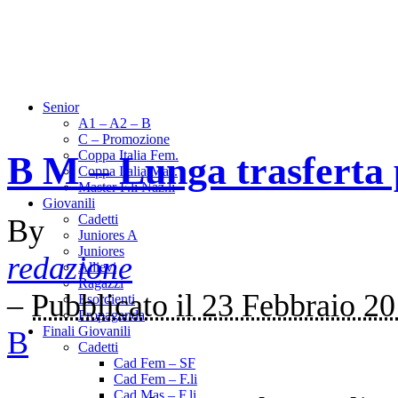
Senior
A1 – A2 – B
C – Promozione
Coppa Italia Fem.
B M – Lunga trasferta 
Coppa Italia Mas.
Master F.li Naz.li
Giovanili
Cadetti
By
Juniores A
Juniores
redazione
Allievi
Ragazzi
–
Pubblicato il 23 Febbraio 2
Esordienti
Propaganda
Finali Giovanili
B
Cadetti
Cad Fem – SF
Cad Fem – F.li
Cad Mas – F.li