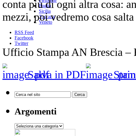
Piemonte
conta più di ogni altra cosa: 
Puglia
Sicilia
mezzi, poi vedremo cosa salta 
Toscana
Veneto
RSS Feed
Facebook
Twitter
Ufficio Stampa AN Brescia –
Salva in PDF
Stam
Argomenti
Argomenti