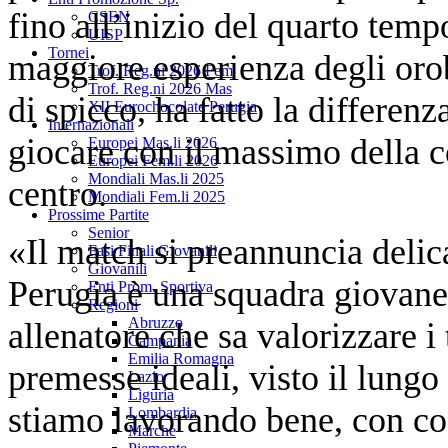
fino all’inizio del quarto temp
CSEN
UISP
Tornei
maggiore esperienza degli orob
Trof. Reg.ni 2026 Fem
Trof. Reg.ni 2026 Mas
di spicco, ha fatto la differen
XII Eurochocolate Perugia
Internazionali
giocare con il massimo della c
Europei Mas.li 2026
Europei Fem.li 2026
Mondiali Mas.li 2025
centro.
Mondiali Fem.li 2025
Prossime Partite
Senior
«Il match si preannuncia deli
Fasi Finali Giovanili
Giovanili
Perugia è una squadra giovane
Enti Prom. Sportiva
Regioni
Abruzzo
allenatore che sa valorizzare i
Campania
Emilia Romagna
premesse ideali, visto il lung
Lazio
Liguria
stiamo lavorando bene, con co
Lombardia
Marche