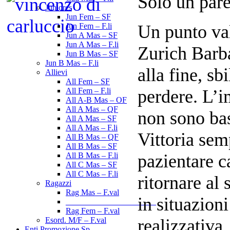
Solo un pare
Juniores
Jun Fem – SF
Un punto val
Jun Fem – F.li
Jun A Mas – SF
Jun A Mas – F.li
Zurich Barba
Jun B Mas – SF
Jun B Mas – F.li
alla fine, sb
Allievi
All Fem – SF
perdere. L’i
All Fem – F.li
All A-B Mas – OF
All A Mas – QF
non sono bast
All A Mas – SF
All A Mas – F.li
Vittoria se
All B Mas – QF
All B Mas – SF
pazientare c
All B Mas – F.li
All C Mas – SF
All C Mas – F.li
ritornare al
Ragazzi
Rag Mas – F.val
in situazion
______________________
Rag Fem – F.val
realizzativa
Esord. M/F – F.val
Enti Promozione Sp.