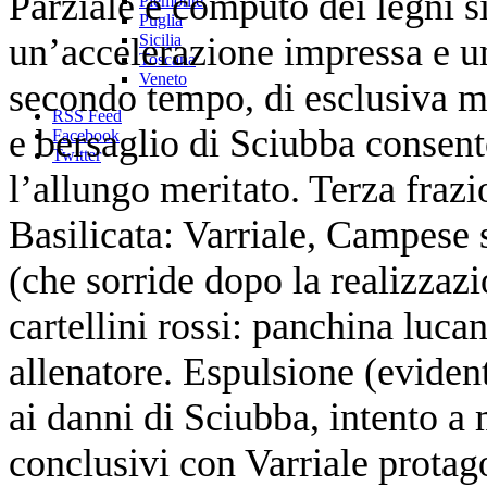
Parziale e computo dei legni s
Piemonte
Puglia
un’accelerazione impressa e u
Sicilia
Toscana
Veneto
secondo tempo, di esclusiva 
RSS Feed
e bersaglio di Sciubba consent
Facebook
Twitter
l’allungo meritato. Terza frazi
Basilicata: Varriale, Campese
(che sorride dopo la realizzazi
cartellini rossi: panchina luca
allenatore. Espulsione (eviden
ai danni di Sciubba, intento a
conclusivi con Varriale protag