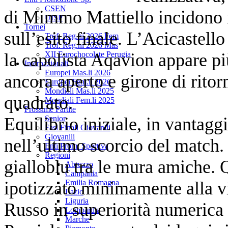
CSEN
di Mimmo Mattiello incidono n
UISP
Tornei
sull’esito finale. L’Acicastell
Trof. Reg.ni 2026 Fem
Trof. Reg.ni 2026 Mas
la capolista Aqavion appare pi
XII Eurochocolate Perugia
Internazionali
Europei Mas.li 2026
ancora aperto e girone di ritor
Europei Fem.li 2026
Mondiali Mas.li 2025
quadrato.
Mondiali Fem.li 2025
Prossime Partite
Equilibrio iniziale, in vantag
Senior
Fasi Finali Giovanili
Giovanili
nell’ultimo scorcio del match.
Enti Prom. Sportiva
Regioni
gialloblu tra le mura amiche. 
Abruzzo
Campania
ipotizzato minimamente alla vi
Emilia Romagna
Lazio
Liguria
Russo in superiorità numerica 
Lombardia
Marche