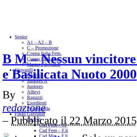
Senior
A1 – A2 – B
C – Promozione
Coppa Italia Fem.
B M – Nessun vincitore
Coppa Italia Mas.
Master F.li Naz.li
e Basilicata Nuoto 2000
Giovanili
Cadetti
Juniores A
Juniores
By
Allievi
Ragazzi
Esordienti
redazione
Propaganda
Finali Giovanili
–
Pubblicato il 22 Marzo 2015
Cadetti
Cad Fem – SF
Cad Fem – F.li
Cad Mas – F.li