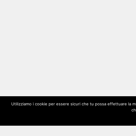
Utilizziamo i cookie per essere sicuri che tu possa effettuare la m
ch