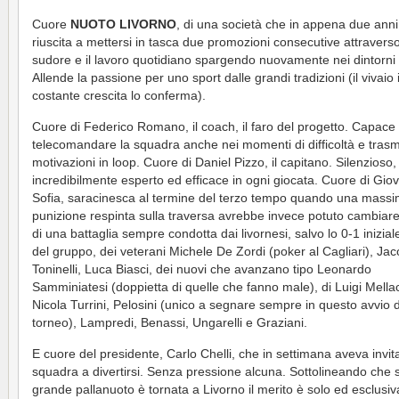
Cuore
NUOTO LIVORNO
, di una società che in appena due anni
riuscita a mettersi in tasca due promozioni consecutive attraverso 
sudore e il lavoro quotidiano spargendo nuovamente nei dintorni 
Allende la passione per uno sport dalle grandi tradizioni (il vivaio 
costante crescita lo conferma).
Cuore di Federico Romano, il coach, il faro del progetto. Capace 
telecomandare la squadra anche nei momenti di difficoltà e tras
motivazioni in loop. Cuore di Daniel Pizzo, il capitano. Silenzioso
incredibilmente esperto ed efficace in ogni giocata. Cuore di Gio
Sofia, saracinesca al termine del terzo tempo quando una mass
punizione respinta sulla traversa avrebbe invece potuto cambiare 
di una battaglia sempre condotta dai livornesi, salvo lo 0-1 inizia
del gruppo, dei veterani Michele De Zordi (poker al Cagliari), Ja
Toninelli, Luca Biasci, dei nuovi che avanzano tipo Leonardo
Samminiatesi (doppietta di quelle che fanno male), di Luigi Mella
Nicola Turrini, Pelosini (unico a segnare sempre in questo avvio d
torneo), Lampredi, Benassi, Ungarelli e Graziani.
E cuore del presidente, Carlo Chelli, che in settimana aveva invita
squadra a divertirsi. Senza pressione alcuna. Sottolineando che s
grande pallanuoto è tornata a Livorno il merito è solo ed esclus