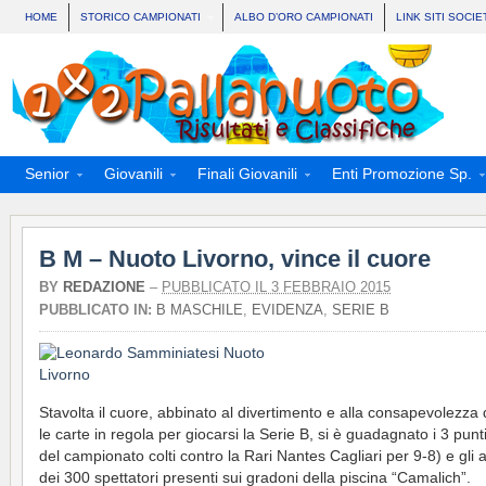
HOME
STORICO CAMPIONATI
ALBO D’ORO CAMPIONATI
LINK SITI SOCIE
Senior
Giovanili
Finali Giovanili
Enti Promozione Sp.
B M – Nuoto Livorno, vince il cuore
BY
REDAZIONE
–
PUBBLICATO IL 3 FEBBRAIO 2015
PUBBLICATO IN:
B MASCHILE
,
EVIDENZA
,
SERIE B
Stavolta il cuore, abbinato al divertimento e alla consapevolezza 
le carte in regola per giocarsi la Serie B, si è guadagnato i 3 punti
del campionato colti contro la Rari Nantes Cagliari per 9-8) e gli 
dei 300 spettatori presenti sui gradoni della piscina “Camalich”.