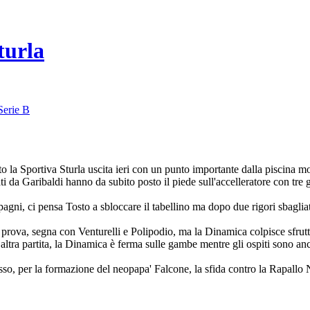
turla
Serie B
ato la Sportiva Sturla uscita ieri con un punto importante dalla piscina 
ti da Garibaldi hanno da subito posto il piede sull'accelleratore con tr
agni, ci pensa Tosto a sbloccare il tabellino ma dopo due rigori sbaglia
ci prova, segna con Venturelli e Polipodio, ma la Dinamica colpisce sfrutt
un altra partita, la Dinamica è ferma sulle gambe mentre gli ospiti sono
esso, per la formazione del neopapa' Falcone, la sfida contro la Rapall