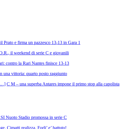
l Prato e firma un pazzesco 13-13 in Gara 1
R., il weekend di serie C e giovanili
ri: contro la Rari Nantes finisce 13-13
 una vittoria: quarto posto raggiunto
C M – una superba Antares impone il primo stop alla capolista
SI Nuoto Stadio promossa in serie C
e, Cimatti realizza, Forli’ e’ battuto!