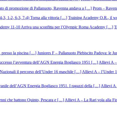
Prom – Ravenna
Training Academy O.R., il we
T
Juniores F – Pallanuoto Plebiscito Padova: le Ju
Allievi A –
Allievi A – l’Under 1
Allievi A 
Allievi A – La Rari vola alla Fi