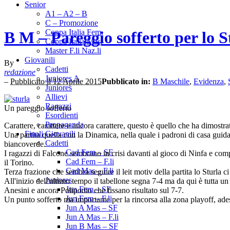
Senior
A1 – A2 – B
C – Promozione
Coppa Italia Fem.
B M – Pareggio sofferto per lo S
Coppa Italia Mas.
Master F.li Naz.li
Giovanili
By
Cadetti
redazione
Juniores A
–
Pubblicato il 12 Aprile 2015
Pubblicato in:
B Maschile
,
Evidenza
,
Juniores
Allievi
Ragazzi
Un pareggio sofferto
Esordienti
Propaganda
Carattere, carattere e ancora carattere, questo è quello che ha dimostr
Finali Giovanili
Una partita quella con la Dinamica, nella quale i padroni di casa guida
Cadetti
biancoverde.
Cad Fem – SF
I ragazzi di Falcone sembrano in crisi davanti al gioco di Ninfa e comp
Cad Fem – F.li
il Torino.
Cad Mas – F.li
Terza frazione che sembra seguire il leit motiv della partita lo Sturla 
Juniores
All'inizio dell'ultimo tempo il tabellone segna 7-4 ma da qui è tutta 
Jun Fem – SF
Anesini e ancora Polipodio che fissano risultato sul 7-7.
Jun Fem – F.li
Un punto sofferto ma importante per la rincorsa alla zona playoff, ad
Jun A Mas – SF
Jun A Mas – F.li
Jun B Mas – SF