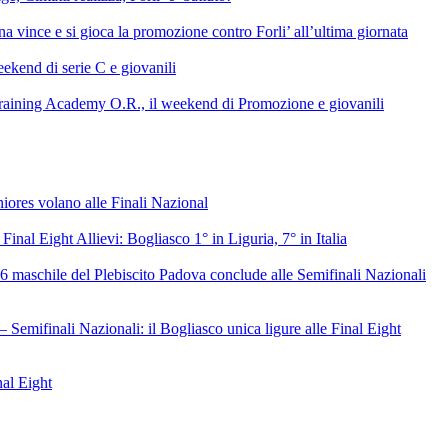
 vince e si gioca la promozione contro Forli’ all’ultima giornata
ekend di serie C e giovanili
raining Academy O.R., il weekend di Promozione e giovanili
niores volano alle Finali Nazional
 Final Eight Allievi: Bogliasco 1° in Liguria, 7° in Italia
6 maschile del Plebiscito Padova conclude alle Semifinali Nazionali
– Semifinali Nazionali: il Bogliasco unica ligure alle Final Eight
nal Eight