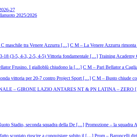
 2026-27
allanuoto 2025/2026
C M – La Venere Azzurra rimonta i
Training Academy O.
C M – Pari Bellator a Caglia
C M – Busto chiude con
Promozione – la squadra A
Prom – Baroncelli dirig