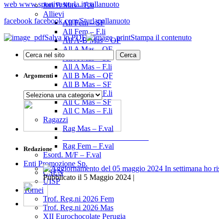
web www.sportivasturla.it/pallanuoto
Jun B Mas – F.li
Allievi
facebook facebook.com/Sturlapallanuoto
All Fem – SF
All Fem – F.li
Salva in PDF
Stampa il contenuto
All A-B Mas – OF
All A Mas – QF
All A Mas – SF
All A Mas – F.li
All B Mas – QF
Argomenti
All B Mas – SF
All B Mas – F.li
Argomenti
All C Mas – SF
All C Mas – F.li
Ragazzi
Rag Mas – F.val
______________________
Rag Fem – F.val
Redazione
Esord. M/F – F.val
Enti Promozione Sp.
CSEN
Pubblicato il 5 Maggio 2024 |
UISP
Tornei
Trof. Reg.ni 2026 Fem
Trof. Reg.ni 2026 Mas
XII Eurochocolate Perugia