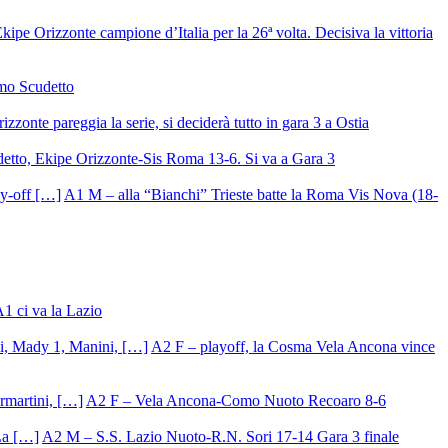
ipe Orizzonte campione d’Italia per la 26ª volta. Decisiva la vittoria
mo Scudetto
izzonte pareggia la serie, si deciderà tutto in gara 3 a Ostia
detto, Ekipe Orizzonte-Sis Roma 13-6. Si va a Gara 3
A1 M – alla “Bianchi” Trieste batte la Roma Vis Nova (18-
A1 ci va la Lazio
A2 F – playoff, la Cosma Vela Ancona vince
A2 F – Vela Ancona-Como Nuoto Recoaro 8-6
A2 M – S.S. Lazio Nuoto-R.N. Sori 17-14 Gara 3 finale