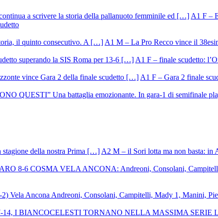
A1 F – Ek
cudetto
A1 M – La Pro Recco vince il 38esi
A1 F – finale scudetto: l’Or
A1 F – Gara 2 finale scu
A2 M – il Sori lotta ma non basta: in 