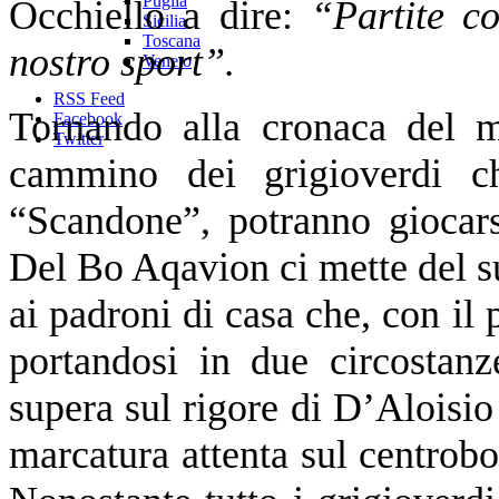
Puglia
Occhiello a dire:
“Partite c
Sicilia
Toscana
nostro sport”.
Veneto
RSS Feed
Tornando alla cronaca del ma
Facebook
Twitter
cammino dei grigioverdi ch
“Scandone”, potranno giocar
Del Bo Aqavion ci mette del s
ai padroni di casa che, con il 
portandosi in due circostan
supera sul rigore di D’Aloisio 
marcatura attenta sul centrobo