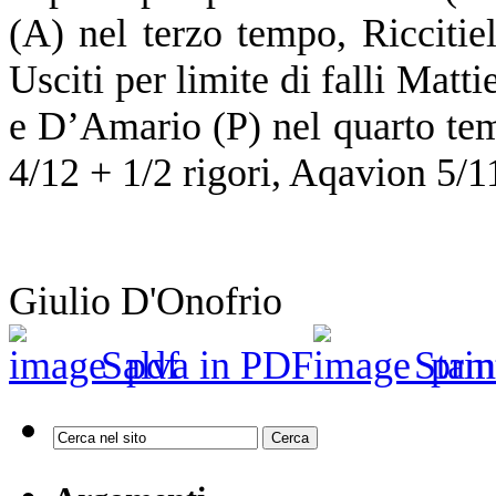
(A) nel terzo tempo, Riccitie
Usciti per limite di falli Matt
e D’Amario (P) nel quarto t
4/12 + 1/2 rigori, Aqavion 5/1
Giulio D'Onofrio
Salva in PDF
Stam