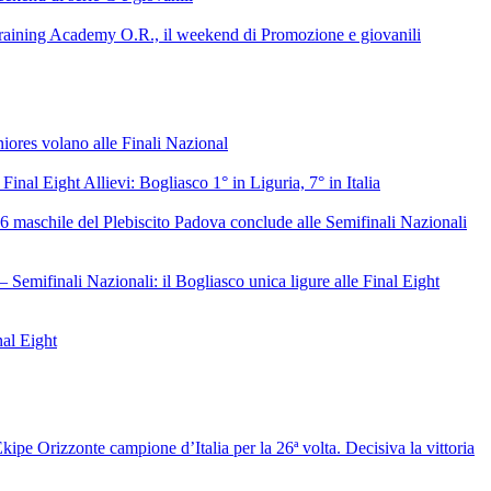
raining Academy O.R., il weekend di Promozione e giovanili
niores volano alle Finali Nazional
 Final Eight Allievi: Bogliasco 1° in Liguria, 7° in Italia
6 maschile del Plebiscito Padova conclude alle Semifinali Nazionali
– Semifinali Nazionali: il Bogliasco unica ligure alle Final Eight
nal Eight
ipe Orizzonte campione d’Italia per la 26ª volta. Decisiva la vittoria