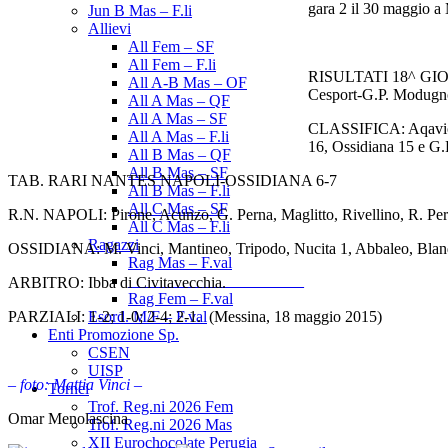
gara 2 il 30 maggio a 
Jun B Mas – F.li
Allievi
All Fem – SF
All Fem – F.li
RISULTATI 18^ GIORN
All A-B Mas – OF
Cesport-G.P. Modugno
All A Mas – QF
All A Mas – SF
CLASSIFICA: Aqavion 
All A Mas – F.li
16, Ossidiana 15 
All B Mas – QF
All B Mas – SF
TAB. RARI NANTES NAPOLI-OSSIDIANA 6-7
All B Mas – F.li
All C Mas – SF
R.N. NAPOLI: Pirone, Acunzo, G. Perna, Maglitto, Rivellino, R. Perna 
All C Mas – F.li
Ragazzi
OSSIDIANA: M. Vinci, Mantineo, Tripodo, Nucita 1, Abbaleo, Blandin
Rag Mas – F.val
______________________
ARBITRO: Ibba di Civitavecchia.
Rag Fem – F.val
PARZIALI: 1-2; 1-0; 2-4; 2-1. (Messina, 18 maggio 2015)
Esord. M/F – F.val
Enti Promozione Sp.
CSEN
UISP
– foto: Mattia Vinci –
Tornei
Trof. Reg.ni 2026 Fem
Omar Menolascina
Trof. Reg.ni 2026 Mas
XII Eurochocolate Perugia