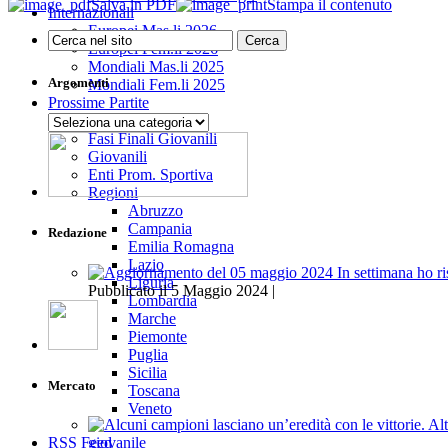
Salva in PDF
Stampa il contenuto
Internazionali
Europei Mas.li 2026
Europei Fem.li 2026
Mondiali Mas.li 2025
Argomenti
Mondiali Fem.li 2025
Prossime Partite
Senior
Argomenti
Fasi Finali Giovanili
Giovanili
Enti Prom. Sportiva
Regioni
Abruzzo
Campania
Redazione
Emilia Romagna
Lazio
Liguria
Pubblicato il 5 Maggio 2024 |
Lombardia
Marche
Piemonte
Puglia
Sicilia
Mercato
Toscana
Veneto
giovanile
RSS Feed