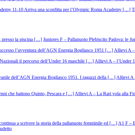
T
Juniores F – Pallanuoto Plebiscito Padova: le Ju
Allievi A –
Allievi A – l’Under 1
Allievi A 
Allievi A – La Rari vola alla Fi
A1 F – Ek
cudetto