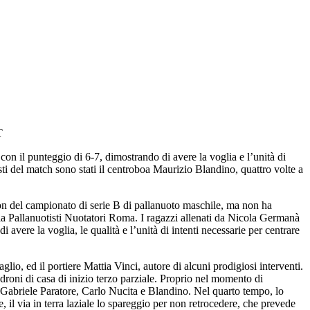
T
on il punteggio di 6-7, dimostrando di avere la voglia e l’unità di
sti del match sono stati il centroboa Maurizio Blandino, quattro volte a
ason del campionato di serie B di pallanuoto maschile, ma non ha
 la Pallanuotisti Nuotatori Roma. I ragazzi allenati da Nicola Germanà
vere la voglia, le qualità e l’unità di intenti necessarie per centrare
lio, ed il portiere Mattia Vinci, autore di alcuni prodigiosi interventi.
adroni di casa di inizio terzo parziale. Proprio nel momento di
on Gabriele Paratore, Carlo Nucita e Blandino. Nel quarto tempo, lo
, il via in terra laziale lo spareggio per non retrocedere, che prevede