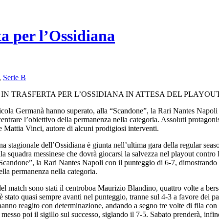
ta per l’Ossidiana
,
Serie B
IN TRASFERTA PER L’OSSIDIANA IN ATTESA DEL PLAYOU
Nicola Germanà hanno superato, alla “Scandone”, la Rari Nantes Napoli c
 centrare l’obiettivo della permanenza nella categoria. Assoluti protagoni
re Mattia Vinci, autore di alcuni prodigiosi interventi.
rna stagionale dell’Ossidiana è giunta nell’ultima gara della regular se
lla squadra messinese che dovrà giocarsi la salvezza nel playout contro
Scandone”, la Rari Nantes Napoli con il punteggio di 6-7, dimostrando di a
ella permanenza nella categoria.
el match sono stati il centroboa Maurizio Blandino, quattro volte a bersag
o è stato quasi sempre avanti nel punteggio, tranne sul 4-3 a favore dei p
ni hanno reagito con determinazione, andando a segno tre volte di fila c
esso poi il sigillo sul successo, siglando il 7-5. Sabato prenderà, infine