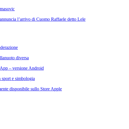
omasovic
 annuncia l’arrivo di Cuomo Raffaele detto Lele
oderazione
llanuoto diversa
App – versione Android
ra sport e simbologia
te disponibile sullo Store Apple