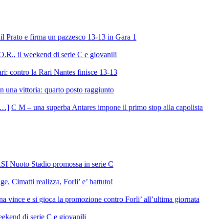
l Prato e firma un pazzesco 13-13 in Gara 1
R., il weekend di serie C e giovanili
ri: contro la Rari Nantes finisce 13-13
 una vittoria: quarto posto raggiunto
C M – una superba Antares impone il primo stop alla capolista
SI Nuoto Stadio promossa in serie C
e, Cimatti realizza, Forli’ e’ battuto!
 vince e si gioca la promozione contro Forli’ all’ultima giornata
ekend di serie C e giovanili