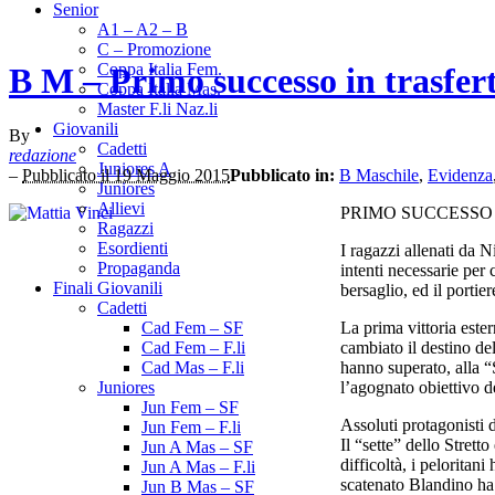
Senior
A1 – A2 – B
C – Promozione
Coppa Italia Fem.
B M – Primo successo in trasfer
Coppa Italia Mas.
Master F.li Naz.li
Giovanili
By
Cadetti
redazione
Juniores A
–
Pubblicato il 19 Maggio 2015
Pubblicato in:
B Maschile
,
Evidenza
Juniores
Allievi
PRIMO SUCCESSO 
Ragazzi
Esordienti
I ragazzi allenati da 
Propaganda
intenti necessarie per
Finali Giovanili
bersaglio, ed il portie
Cadetti
La prima vittoria este
Cad Fem – SF
cambiato il destino de
Cad Fem – F.li
hanno superato, alla “
Cad Mas – F.li
l’agognato obiettivo d
Juniores
Jun Fem – SF
Assoluti protagonisti d
Jun Fem – F.li
Il “sette” dello Strett
Jun A Mas – SF
difficoltà, i pelorita
Jun A Mas – F.li
scatenato Blandino ha m
Jun B Mas – SF