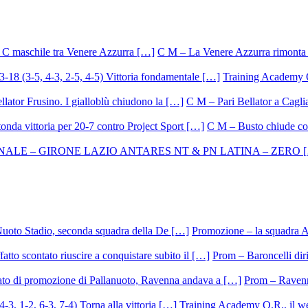
C M – La Venere Azzurra rimonta i
Training Academy O.
C M – Pari Bellator a Caglia
C M – Busto chiude con
Promozione – la squadra A
Prom – Baroncelli dirig
Prom – Ravenna
Training Academy O.R., il we