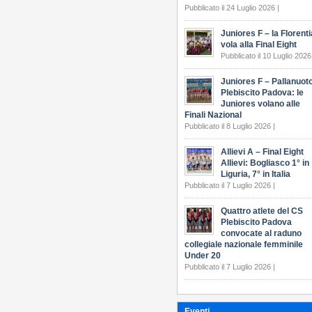
Pubblicato il 24 Luglio 2026 |
Juniores F – la Florenti
vola alla Final Eight
Pubblicato il 10 Luglio 2026
Juniores F – Pallanuot
Plebiscito Padova: le
Juniores volano alle
Finali Nazional
Pubblicato il 8 Luglio 2026 |
Allievi A – Final Eight
Allievi: Bogliasco 1° in
Liguria, 7° in Italia
Pubblicato il 7 Luglio 2026 |
Quattro atlete del CS
Plebiscito Padova
convocate al raduno
collegiale nazionale femminile
Under 20
Pubblicato il 7 Luglio 2026 |
Eventi