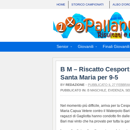
HOME
STORICO CAMPIONATI
ALBO D’OR
Senior
Giovanili
Finali Giovanili
B M – Riscatto Cesport: 
Santa Maria per 9-5
BY
REDAZIONE
–
PUBBLICATO IL 27 FEBBRAI
PUBBLICATO IN:
B MASCHILE
,
EVIDENZA
,
SE
Nel momento più difficile, arriva per la Cesp
Maria Capua Vetere contro il Waterpolo Bari p
ragazzi di Gagliotta hanno condotto fin dall
Bari mai vinto che ha provato per tutta la ga