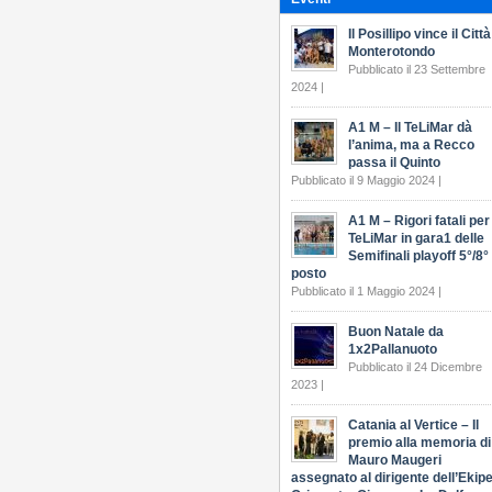
Il Posillipo vince il Città
Monterotondo
Pubblicato il 23 Settembre
2024 |
A1 M – Il TeLiMar dà
l’anima, ma a Recco
passa il Quinto
Pubblicato il 9 Maggio 2024 |
A1 M – Rigori fatali per 
TeLiMar in gara1 delle
Semifinali playoff 5°/8°
posto
Pubblicato il 1 Maggio 2024 |
Buon Natale da
1x2Pallanuoto
Pubblicato il 24 Dicembre
2023 |
Catania al Vertice – Il
premio alla memoria di
Mauro Maugeri
assegnato al dirigente dell’Ekip