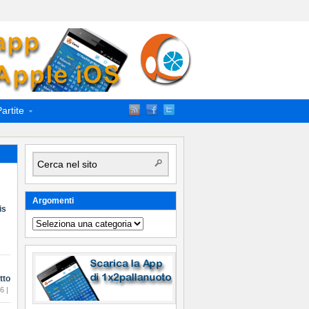
artite
Argomenti
is
Argomenti
tto
6 |