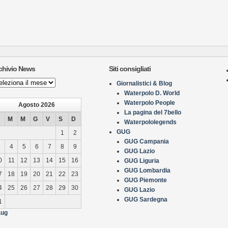
chivio News
Siti consigliati
hivio
Giornalistici & Blog
ws
Waterpolo D. World
Waterpolo People
Agosto 2026
La pagina del 7bello
M
M
G
V
S
D
Waterpololegends
GUG
1
2
GUG Campania
3
4
5
6
7
8
9
GUG Lazio
0
11
12
13
14
15
16
GUG Liguria
GUG Lombardia
7
18
19
20
21
22
23
GUG Piemonte
4
25
26
27
28
29
30
GUG Lazio
GUG Sardegna
1
Lug