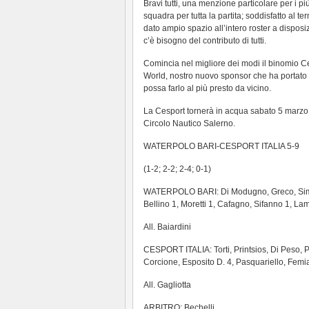
Bravi tutti, una menzione particolare per i 
squadra per tutta la partita; soddisfatto al t
dato ampio spazio all’intero roster a disposi
c’è bisogno del contributo di tutti.
Comincia nel migliore dei modi il binomio C
World, nostro nuovo sponsor che ha portato 
possa farlo al più presto da vicino.
La Cesport tornerà in acqua sabato 5 marzo 
Circolo Nautico Salerno.
WATERPOLO BARI-CESPORT ITALIA 5-9
(1-2; 2-2; 2-4; 0-1)
WATERPOLO BARI: Di Modugno, Greco, Simon
Bellino 1, Moretti 1, Cafagno, Sifanno 1, La
All. Baiardini
CESPORT ITALIA: Torti, Printsios, Di Peso, Pe
Corcione, Esposito D. 4, Pasquariello, Femi
All. Gagliotta
ARBITRO: Bechelli