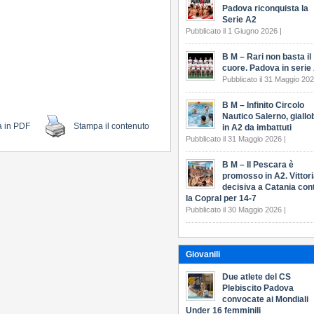
Padova riconquista la
Serie A2
Pubblicato il 1 Giugno 2026 |
B M – Rari non basta il
cuore. Padova in serie
Pubblicato il 31 Maggio 202
B M – Infinito Circolo
Nautico Salerno, giallo
a in PDF
Stampa il contenuto
in A2 da imbattuti
Pubblicato il 31 Maggio 2026 |
B M – Il Pescara è
promosso in A2. Vittor
decisiva a Catania con
la Copral per 14-7
Pubblicato il 30 Maggio 2026 |
Giovanili
Due atlete del CS
Plebiscito Padova
convocate ai Mondiali
Under 16 femminili