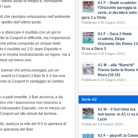
ior hanno avuto la meglio e, nonostante
A1 F – finale scudetto:
 i suoi
l’Orizzonte pareggia la
serie, si deciderà tutto 
unti che riportano entusiasmo nell’ambiente
gara 3 a Ostia
pettro dell’ultimo posto.
Pubblicato il 28 Giugno 2026 |
 sbloccare il risultato con un gol in
A1 F – Gara 2 finale
tte la Cesport in difficoltà, ma l’esperienza
scudetto, Ekipe
 che prima conquista un cinque metri
Orizzonte-Sis Roma 13
Si va a Gara 3
o il risultato sul 2-0; dopo Esposito e
Pubblicato il 28 Giugno 2026 |
si in mostra neutralizzando un rigore, ma a
rtarsi sul meno uno.
A1 M – alla “Bianchi”
Trieste batte la Roma V
a barese che prima pareggia, poi un
Nova (18-16)
a avanti la Cesport, il Bari fa 3-3 ma una
Pubblicato il 14 Giugno 2026 |
nda la Cesport in vantaggio al cambio
 parti invertite, il Bari accorcia, e da
Serie A2
olco che i biancorossi non riescono a
d Alessandro Esposito, con in mezzo un
A2 M – il Sori lotta ma
5 Cesport ad otto minuti dal termine.
non basta: in A1 ci va l
Lazio
o, realizza la rete del 9-5 in apertura di
Pubblicato il 8 Giugno 2026 |
le speranza del Bari.
A2 F – playoff, la Cos