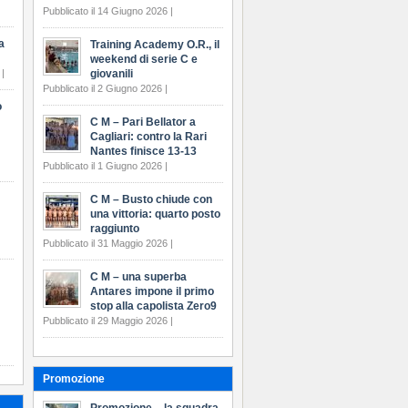
Pubblicato il 14 Giugno 2026 |
a
Training Academy O.R., il
weekend di serie C e
 |
giovanili
Pubblicato il 2 Giugno 2026 |
o
C M – Pari Bellator a
Cagliari: contro la Rari
Nantes finisce 13-13
Pubblicato il 1 Giugno 2026 |
C M – Busto chiude con
una vittoria: quarto posto
raggiunto
Pubblicato il 31 Maggio 2026 |
C M – una superba
Antares impone il primo
stop alla capolista Zero9
Pubblicato il 29 Maggio 2026 |
Promozione