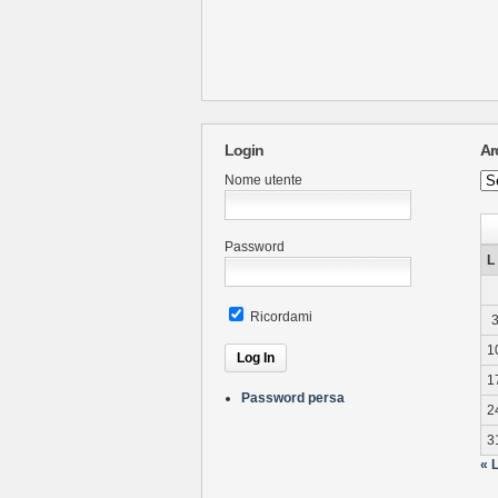
Login
Ar
Arc
Nome utente
Ne
Password
L
Ricordami
1
1
Password persa
2
3
« 