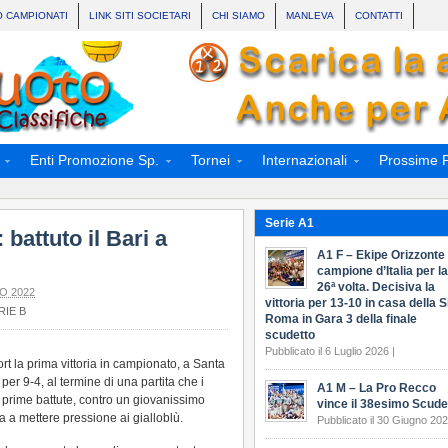
O CAMPIONATI
LINK SITI SOCIETARI
CHI SIAMO
MANLEVA
CONTATTI
Enti Promozione Sp.
Tornei
Internazionali
Prossime P
Serie A1
battuto il Bari a
A1 F – Ekipe Orizzonte
campione d’Italia per la
26ª volta. Decisiva la
O 2022
vittoria per 13-10 in casa della S
RIE B
Roma in Gara 3 della finale
scudetto
Pubblicato il 6 Luglio 2026 |
ort la prima vittoria in campionato, a Santa
er 9-4, al termine di una partita che i
A1 M – La Pro Recco
e prime battute, contro un giovanissimo
vince il 38esimo Scude
ra a mettere pressione ai gialloblù.
Pubblicato il 30 Giugno 202