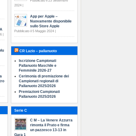
Pubblicato il 23 Settembre
2024 |
App per Apple –
Nuovamente disponibile
sullo Store Apple
 A
Pubblicato il 5 Maggio 2024 |
6 |
blu
CR Lazio – pallanuoto
Iscrizione Campionati
Pallanuoto Maschile e
Femminile 2026-27
ia
Cerimonia di premiazione dei
tro
Campionati regionali di
Pallanuoto 2025/2026
Premiazioni Campionati
Pallanuoto 2025/2026
Serie C
C M – La Venere Azzurra
rimonta il Prato e firma
un pazzesco 13-13 in
Gara 1