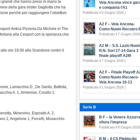
più grandi che hanno preso in mano la
Vela Ancona vince gar
ermine della gara mister Gagliotta che ha
e conquista l’A1
zione perché per raggiungere l’obiettivo
Pubblicato il 8 Giugno 2026 |
A2 F – Vela Ancona-
esport-Antica Pizzeria Da Michele in The
Como Nuoto Recoaro 8
fortuna alla Cesport con la speranza che
Pubblicato il 7 Giugno 2026
A2 M – S.S. Lazio Nuot
alle ore 18.00 alla Scandone contro il
R.N. Sori 17-14 Gara 3
finale playoff A2M
Pubblicato il 7 Giugno 2026 |
A2 F – Finale Playoff A
Como Nuoto Recoaro-
Vela Ancona 10-13
e, Lamacchia D., De Santis, Battista,
Pubblicato il 1 Giugno 2026 |
macchia A. 1, Armenise, Corallo 1.
Serie B
rrotta, Minervino, Esposito A. 2,
B F – la Venere Azzurr
ano 2, Angelone 1, Forcelli, Musacchio.
sfiora l’impresa
Pubblicato il 8 Giugno 2026
B M – Il CS Plebiscito