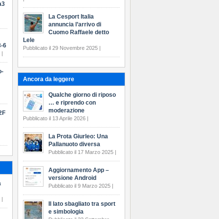
a3
La Cesport Italia
annuncia l’arrivo di
Cuomo Raffaele detto
Lele
-6
Pubblicato il 29 Novembre 2025 |
 |
o-
Ancora da leggere
Qualche giorno di riposo
… e riprendo con
moderazione
2F
Pubblicato il 13 Aprile 2026 |
La Prota Giurleo: Una
Pallanuoto diversa
Pubblicato il 17 Marzo 2025 |
Aggiornamento App –
versione Android
a
Pubblicato il 9 Marzo 2025 |
 |
Il lato sbagliato tra sport
e simbologia