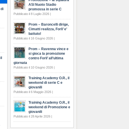
Promozione – la squadra
ASI Nuoto Stadio
 di
promossa in serie C
Pubblicato il 8 Luglio 2026 |
Prom – Baroncelli dirige,
Cimatti realizza, Forli’ e’
battuto!
Pubblicato il 16 Giugno 2026 |
Prom – Ravenna vince e
si gioca la promozione
il
contro Forli’ all’ultima
giornata
Pubblicato il 10 Giugno 2026 |
Training Academy O.R., il
weekend di serie C e
giovanili
Pubblicato il 6 Maggio 2026 |
Training Academy O.R., il
weekend di Promozione e
giovanili
Pubblicato il 28 Aprile 2026 |
e