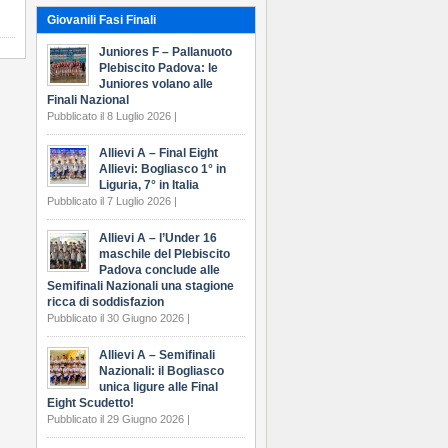
Giovanili Fasi Finali
Juniores F – Pallanuoto
Plebiscito Padova: le
Juniores volano alle
Finali Nazional
Pubblicato il 8 Luglio 2026 |
Allievi A – Final Eight
Allievi: Bogliasco 1° in
Liguria, 7° in Italia
Pubblicato il 7 Luglio 2026 |
Allievi A – l’Under 16
maschile del Plebiscito
Padova conclude alle
Semifinali Nazionali una stagione
ricca di soddisfazion
Pubblicato il 30 Giugno 2026 |
Allievi A – Semifinali
Nazionali: il Bogliasco
unica ligure alle Final
Eight Scudetto!
Pubblicato il 29 Giugno 2026 |