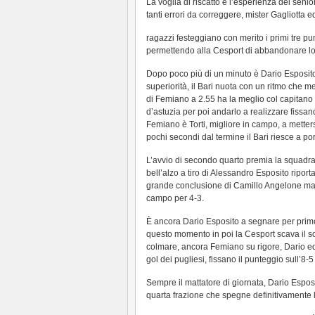
La voglia di riscatto e l’esperienza dei sen
tanti errori da correggere, mister Gagliotta ed
ragazzi festeggiano con merito i primi tre p
permettendo alla Cesport di abbandonare lo s
Dopo poco più di un minuto è Dario Esposito a
superiorità, il Bari nuota con un ritmo che me
di Femiano a 2.55 ha la meglio col capitano
d’astuzia per poi andarlo a realizzare fissand
Femiano è Torti, migliore in campo, a metter
pochi secondi dal termine il Bari riesce a po
L’avvio di secondo quarto premia la squadr
bell’alzo a tiro di Alessandro Esposito riport
grande conclusione di Camillo Angelone ma
campo per 4-3.
È ancora Dario Esposito a segnare per primo a
questo momento in poi la Cesport scava il s
colmare, ancora Femiano su rigore, Dario e
gol dei pugliesi, fissano il punteggio sull’8-
Sempre il mattatore di giornata, Dario Esposit
quarta frazione che spegne definitivamente 