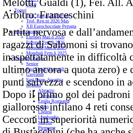
Melotti, Gualdi (1), Fei. All. A
UISP
Tornei
Arbitro: Franceschini
Trof. Reg.ni 2026 Fem
Trof. Reg.ni 2026 Mas
XII Eurochocolate Perugia
Partita nervosa e dall’andamen
Internazionali
Europei Mas.li 2026
ragazzi di Salomoni si trovan
Europei Fem.li 2026
Mondiali Mas.li 2025
Mondiali Fem.li 2025
inaspettatamente in difficoltà 
Prossime Partite
Senior
ultimo ancora a quota zero) e 
Fasi Finali Giovanili
Giovanili
punti salvezza e scendono in a
Enti Prom. Sportiva
Regioni
Abruzzo
Dopo il primo gol dei padroni d
Campania
Emilia Romagna
giallorossi infilano 4 reti cons
Lazio
Liguria
Cecconi in superiorità numeric
Lombardia
Marche
Piemonte
di Bustacchini (che ha anche s