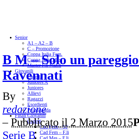
Senior
A1 – A2 – B
C – Promozione
Coppa Italia Fem.
B M – Solo un pareggio 
Coppa Italia Mas.
Master F.li Naz.li
Ravennati
Giovanili
Cadetti
Juniores A
Juniores
By
Allievi
Ragazzi
Esordienti
redazione
Propaganda
Finali Giovanili
–
Pubblicato il 2 Marzo 2015
P
Cadetti
Cad Fem – SF
Serie B
Cad Fem – F.li
Cad Mas – F.li