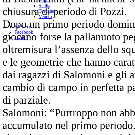
Puglia
Sicilia
chiusura di periodo di Pozzi.
Toscana
Veneto
Dopo un primo periodo dominat
RSS Feed
Facebook
giocano forse la pallanuoto pe
Twitter
oltremisura l’assenza dello squ
e le geometrie che hanno caratt
dai ragazzi di Salomoni e gli a
cambio di campo in perfetta pa
di parziale.
Salomoni: “Purtroppo non abbi
accumulato nel primo periodo. 