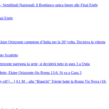
– Semifinali Nazionali: il Bogliasco unica ligure alle Final Eight
nal Eight
ipe Orizzonte campione d’Italia per la 26ª volta. Decisiva la vittoria
mo Scudetto
izzonte pareggia la serie, si deciderà tutto in gara 3 a Ostia
detto, Ekipe Orizzonte-Sis Roma 13-6. Si va a Gara 3
A1 M – alla “Bianchi” Trieste batte la Roma Vis Nova (18-