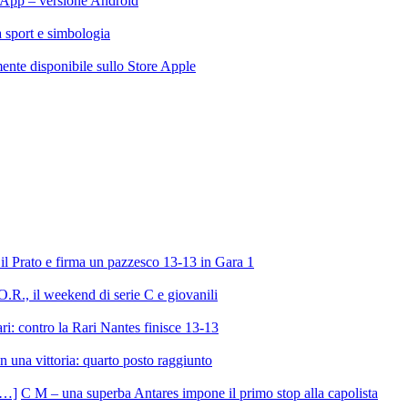
App – versione Android
ra sport e simbologia
te disponibile sullo Store Apple
l Prato e firma un pazzesco 13-13 in Gara 1
R., il weekend di serie C e giovanili
ri: contro la Rari Nantes finisce 13-13
 una vittoria: quarto posto raggiunto
C M – una superba Antares impone il primo stop alla capolista