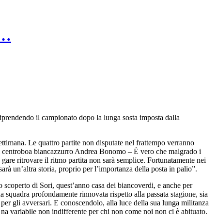
a…
riprendendo il campionato dopo la lunga sosta imposta dalla
ettimana. Le quattro partite non disputate nel frattempo verranno
a il centroboa biancazzurro Andrea Bonomo – È vero che malgrado i
are ritrovare il ritmo partita non sarà semplice. Fortunatamente nei
à un’altra storia, proprio per l’importanza della posta in palio”.
o scoperto di Sori, quest’anno casa dei biancoverdi, e anche per
na squadra profondamente rinnovata rispetto alla passata stagione, sia
per gli avversari. E conoscendolo, alla luce della sua lunga militanza
 Una variabile non indifferente per chi non come noi non ci è abituato.