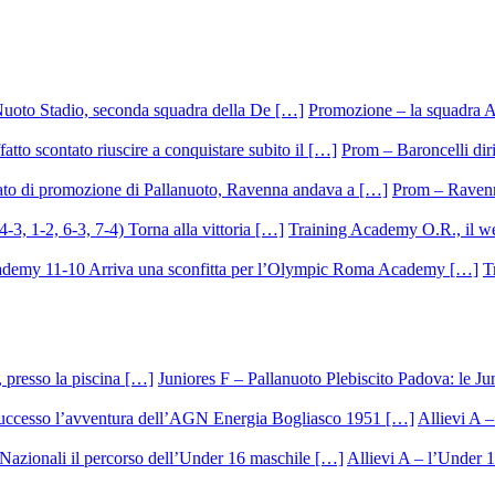
Promozione – la squadra A
Prom – Baroncelli dirig
Prom – Ravenna
Training Academy O.R., il we
T
Juniores F – Pallanuoto Plebiscito Padova: le Ju
Allievi A –
Allievi A – l’Under 1