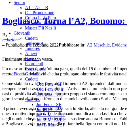
Senior
A1 – A2 – B
C – Promozione
Coppa Italia Fem.
Bogliasco. Torna l’A2, Bonomo:
Coppa Italia Mas.
Master F.li Naz.li
Giovanili
By
Cadetti
redazione
Juniores A
–
Pubblicato il 4 Febbraio 2022
Pubblicato in:
A2 Maschile
,
Evidenz
Juniores
Allievi
Ragazzi
Finalmente si torna in vasca.
Esordienti
Un mese e mezzo dopo l’ultima gara, quella del 18 dicembre ad Imperia
Propaganda
recrudescenza del Covid che ha prolungato oltremodo le festività natal
Finali Giovanili
Cadetti
Come stabilito dalla Federnuoto, il torneo di A2 riprenderà dall’undice
Cad Fem – SF
recuperate nel corso della stagione: “Arriviamo da un periodo non pr
Cad Fem – F.li
casi di positività all’interno del nostro gruppo ci siamo comunque se
Cad Mas – F.li
giorni scorsi abbiamo affrontato due amichevoli contro Sori e Metanopol
Juniores
Jun Fem – SF
Il primo avversario di questo 2022 sarà lo Sturla, allenato dal grande
Jun Fem – F.li
questo motivo ben più difficile di quanto non dica una classifica che 
Jun A Mas – SF
negli uomini che nella guida tecnica – sostiene ancora Bonomo – Fabio è
Jun A Mas – F.li
a Bogliasco, avrà una gran voglia di fare bella figura contro di noi. Un
Jun B Mas – SF