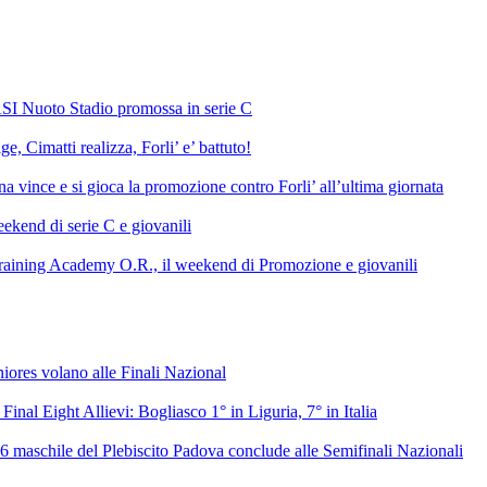
SI Nuoto Stadio promossa in serie C
e, Cimatti realizza, Forli’ e’ battuto!
 vince e si gioca la promozione contro Forli’ all’ultima giornata
ekend di serie C e giovanili
raining Academy O.R., il weekend di Promozione e giovanili
niores volano alle Finali Nazional
 Final Eight Allievi: Bogliasco 1° in Liguria, 7° in Italia
6 maschile del Plebiscito Padova conclude alle Semifinali Nazionali