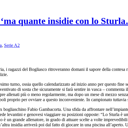
 ‘ma quante insidie con lo Sturl
a
,
Serie A2
, i ragazzi del Bogliasco ritroveranno domani il sapore della contesa 
izie.
simo turno, ossia quello calendarizzato ad inizio anno per questo fine s
eventivato di sosta che sicuramente si farà sentire in vasca – comment
mpre allenati più o meno regolarmente, ma dopo un mese di mezzo senza g
i proprio per ovviare a questo inconveniente. In campionato tuttavia sar
 ex bogliaschino Fabio Gambacorta. Una sfida da affrontare nell’impiant
vede levantini e genovesi viaggiare su posizioni opposte: “Lo Sturla è u
 un grande allenatore, in grado di attuare scelte a volte imprevedibili 
’altra insidia arriverà poi dal fatto di giocare in una piscina all’aperto.