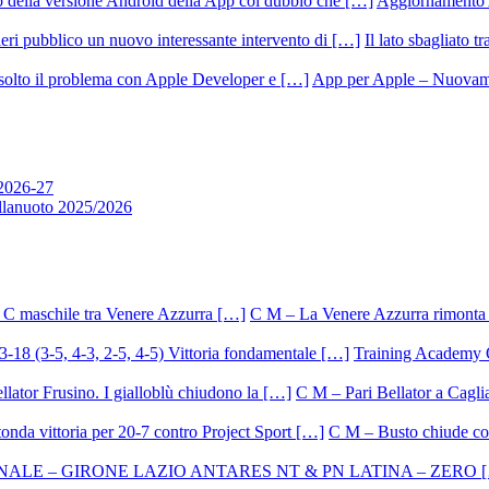
Aggiornamento 
Il lato sbagliato t
App per Apple – Nuovamen
 2026-27
allanuoto 2025/2026
C M – La Venere Azzurra rimonta i
Training Academy O.
C M – Pari Bellator a Caglia
C M – Busto chiude con