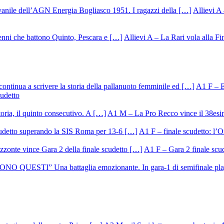
Allievi A 
Allievi A – La Rari vola alla Fi
A1 F – Ek
cudetto
A1 M – La Pro Recco vince il 38esi
A1 F – finale scudetto: l’Or
A1 F – Gara 2 finale scu