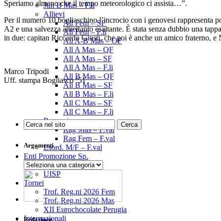
Speriamo almeno che il tempo meteorologico ci assista…”.
Jun B Mas – F.li
Allievi
Per il numero 10 bogliaschino l’incrocio con i genovesi rappresenta po
All Fem – SF
A2 e una salvezza altrettanto esaltante. È stata senza dubbio una tap
All Fem – F.li
in due: capitan Riccardo Giusti, che poi è anche un amico fraterno, e 
All A-B Mas – OF
All A Mas – QF
All A Mas – SF
All A Mas – F.li
Marco Tripodi
All B Mas – QF
Uff. stampa Bogliasco ’51
All B Mas – SF
All B Mas – F.li
All C Mas – SF
All C Mas – F.li
Ragazzi
Rag Mas – F.val
Rag Fem – F.val
Argomenti
Esord. M/F – F.val
Enti Promozione Sp.
Argomenti
CSEN
UISP
Tornei
Trof. Reg.ni 2026 Fem
Trof. Reg.ni 2026 Mas
XII Eurochocolate Perugia
Internazionali
Redazione