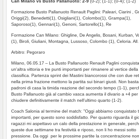
Can Milano vs Busto Pallanuoto: 2-9
(0-2); (1-1); (0-4); (1-2)
Formazione Busto Pallanuoto Renault Paglini: Paleari, Ciarini , Gri
Origgi(2), Benedetti(1), Osigliani(1), Colombo(1), Grampa(1),
Saporoso(1), Gennari(1), Genoni, Sartorello(1), Re
Formazione Can Milano: Ghigline, De Angelis, Bosani, Kurban, V
(1), Biroli, Giuliani, Montagna, Lussoso, Colombo (1), Celoria. All
Arbitro: Pegoraro
Milano, 06.05.17 – La Busto Pallanuoto Renault Paglini conquist
un'altra vittoria e tre punti importanti per rimanere al vertice della
classifica. Partenza sprint dei Mastini biancorossi che con due ret
nella prima frazione mettono la partita sui binari giusti. Non basta
padroni di casa la timida reazione del secondo tempo (1-1), perc
Busto Pallanuoto già al cambio vasca aumenta il divario a +4 per
chiudere definitivamente il match nell'ultimo quarto (1-2).
Coach Salonia al termine del match: "Oggi abbiamo conquistato t
importanti, per questo sono soddisfatto. Per quanto riguarda il gi
ragazzi mi aspettavo un calo della prestazione in generale, perch
queste due settimane tra festività e riposo, non li ho messi sotto
pressione. Da oggi per le prossime partite la concentrazione no