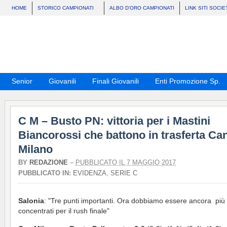
HOME
STORICO CAMPIONATI
ALBO D’ORO CAMPIONATI
LINK SITI SOCIE
Senior
Giovanili
Finali Giovanili
Enti Promozione Sp.
C M – Busto PN: vittoria per i Mastini
Biancorossi che battono in trasferta Ca
Milano
BY
REDAZIONE
–
PUBBLICATO IL 7 MAGGIO 2017
PUBBLICATO IN:
EVIDENZA
,
SERIE C
Salonia
: "Tre punti importanti. Ora dobbiamo essere ancora più
concentrati per il rush finale"