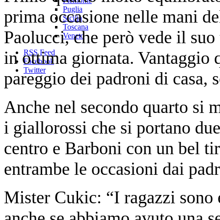
Piemonte
Puglia
prima occasione nelle mani del
Sicilia
Toscana
Paolucci, che però vede il suo 
Veneto
in ottima giornata. Vantaggio 
RSS Feed
Facebook
Twitter
pareggio dei padroni di casa, 
Anche nel secondo quarto si m
i giallorossi che si portano du
centro e Barboni con un bel tir
entrambe le occasioni dai padr
Mister Cukic: “I ragazzi sono 
anche se abbiamo avuto una set