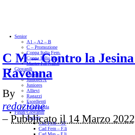
Senior
A1 – A2 – B
C – Promozione
Coppa Italia Fem.
C M – Contro la Jesina 
Coppa Italia Mas.
Master F.li Naz.li
Ravenna
Giovanili
Cadetti
Juniores A
Juniores
By
Allievi
Ragazzi
Esordienti
redazione
Propaganda
Finali Giovanili
–
Pubblicato il 14 Marzo 2022
Cadetti
Cad Fem – SF
Cad Fem – F.li
Cad Mas – F.li