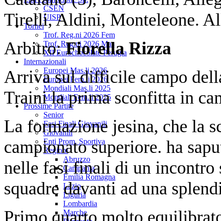
CSEN
Tirelli, Aldini, Monteleone. Al
UISP
Tornei
Trof. Reg.ni 2026 Fem
Arbitro:
Fiorella Rizza
Trof. Reg.ni 2026 Mas
XII Eurochocolate Perugia
Internazionali
Europei Mas.li 2026
Arriva sul difficile campo dell
Europei Fem.li 2026
Mondiali Mas.li 2025
Traini la prima sconfitta in ca
Mondiali Fem.li 2025
Prossime Partite
Senior
La formazione jesina, che la s
Fasi Finali Giovanili
Giovanili
campionato superiore. ha saput
Enti Prom. Sportiva
Regioni
Abruzzo
nelle fasi finali di un incont
Campania
Emilia Romagna
squadre davanti ad una splendi
Lazio
Liguria
Lombardia
Primo quarto molto equilibrato
Marche