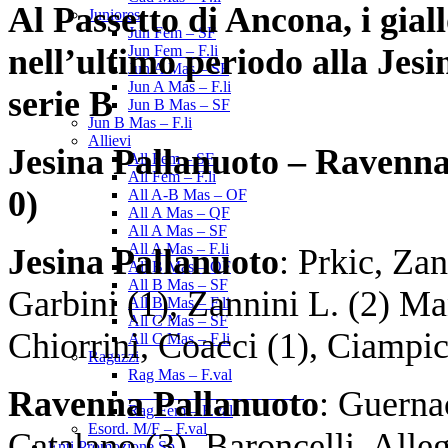
Al Passetto di Ancona, i
giall
Juniores
Jun Fem – SF
nell’ultimo periodo alla Jesi
Jun Fem – F.li
Jun A Mas – SF
Jun A Mas – F.li
serie B
Jun B Mas – SF
Jun B Mas – F.li
Allievi
Jesina Pallanuoto –
Ravenna
All Fem – SF
All Fem – F.li
0
)
All A-B Mas – OF
All A Mas – QF
All A Mas – SF
All A Mas – F.li
Jesina Pallanuoto
: Prkic, Za
All B Mas – QF
All B Mas – SF
Garbini (1), Zannini L. (2) Man
All B Mas – F.li
All C Mas – SF
Chiorrini, Coacci (1), Ciampich
All C Mas – F.li
Ragazzi
Rag Mas – F.val
Ravenna Pallanuoto
: Guerna
______________________
Rag Fem – F.val
Esord. M/F – F.val
Catalano (3), Baroncelli, Alleg
Enti Promozione Sp.