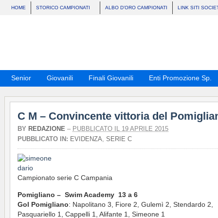
HOME
STORICO CAMPIONATI
ALBO D’ORO CAMPIONATI
LINK SITI SOCIE
Senior
Giovanili
Finali Giovanili
Enti Promozione Sp.
C M – Convincente vittoria del Pomiglia
BY
REDAZIONE
–
PUBBLICATO IL 19 APRILE 2015
PUBBLICATO IN:
EVIDENZA
,
SERIE C
Campionato serie C Campania
Pomigliano – Swim Academy 13 a 6
Gol Pomigliano
: Napolitano 3, Fiore 2, Gulemì 2, Stendardo 2,
Pasquariello 1, Cappelli 1, Alifante 1, Simeone 1