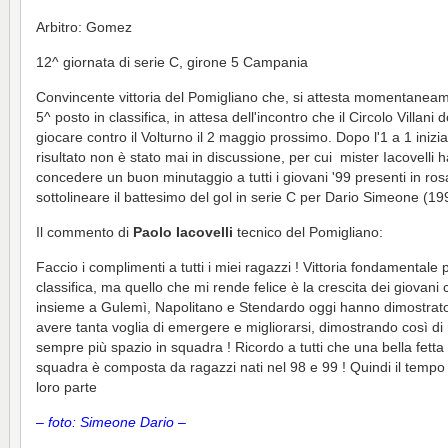
Arbitro: Gomez
12^ giornata di serie C, girone 5 Campania
Convincente vittoria del Pomigliano che, si attesta momentaneam
5^ posto in classifica, in attesa dell'incontro che il Circolo Villani 
giocare contro il Volturno il 2 maggio prossimo. Dopo l'1 a 1 inizial
risultato non è stato mai in discussione, per cui mister Iacovelli 
concedere un buon minutaggio a tutti i giovani '99 presenti in ros
sottolineare il battesimo del gol in serie C per Dario Simeone (19
Il commento di
Paolo Iacovelli
tecnico del Pomigliano:
Faccio i complimenti a tutti i miei ragazzi ! Vittoria fondamentale 
classifica, ma quello che mi rende felice è la crescita dei giovani 
insieme a Gulemì, Napolitano e Stendardo oggi hanno dimostrato
avere tanta voglia di emergere e migliorarsi, dimostrando così di
sempre più spazio in squadra ! Ricordo a tutti che una bella fetta 
squadra è composta da ragazzi nati nel 98 e 99 ! Quindi il tempo 
loro parte
– foto: Simeone Dario –