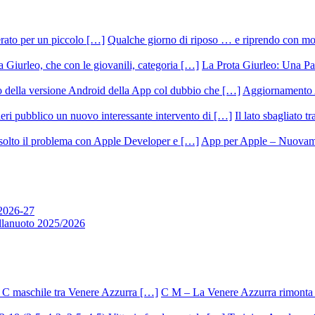
Qualche giorno di riposo … e riprendo con m
La Prota Giurleo: Una Pa
Aggiornamento 
Il lato sbagliato t
App per Apple – Nuovamen
 2026-27
allanuoto 2025/2026
C M – La Venere Azzurra rimonta i