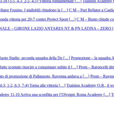
Training Academy O.
C M – Pari Bellator a Caglia
C M – Busto chiude con
Promozione – la squadra A
Prom – Baroncelli dirig
Prom – Ravenna
Training Academy O.R., il we
T