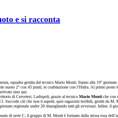
oto e si racconta
rsenia, squadra gestita dal tecnico Mario Monti. Siamo alla 19° giornat
’Ede nuoto 2° con 45 punti, in coabitazione con l’Hidra. Al primo posto 
rrivato sino qui.
ritorio di Cerveteri, Ladispoli, grazie al tecnico
Mario Monti
che con u
. Succede ciò che non ti aspetti, quei ragazzini terribili, gestiti da M.
pionato regionale under 20 sbaragliando tutti gli avversari. Infine, il g
ato di serie C, il gruppo di M. Monti è formato dalla stessa rosa dell’an