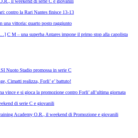
R., il weekend di serie C e giovanili
ri: contro la Rari Nantes finisce 13-13
 una vittoria: quarto posto raggiunto
C M – una superba Antares impone il primo stop alla capolista
SI Nuoto Stadio promossa in serie C
e, Cimatti realizza, Forli’ e’ battuto!
 vince e si gioca la promozione contro Forli’ all’ultima giornata
ekend di serie C e giovanili
raining Academy O.R., il weekend di Promozione e giovanili