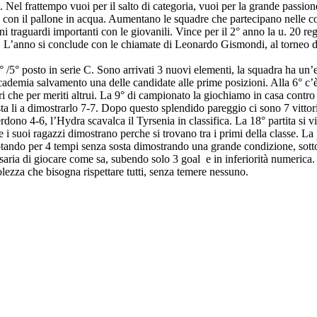
. Nel frattempo vuoi per il salto di categoria, vuoi per la grande passion
i con il pallone in acqua. Aumentano le squadre che partecipano nelle co
traguardi importanti con le giovanili. Vince per il 2° anno la u. 20 reg. 
 L’anno si conclude con le chiamate di Leonardo Gismondi, al torneo del
4° /5° posto in serie C. Sono arrivati 3 nuovi elementi, la squadra ha un
Accademia salvamento una delle candidate alle prime posizioni. Alla 6° c’è
ri che per meriti altrui. La 9° di campionato la giochiamo in casa contro 
ato sta li a dimostrarlo 7-7. Dopo questo splendido pareggio ci sono 7 vitt
erdono 4-6, l’Hydra scavalca il Tyrsenia in classifica. La 18° partita si
 e i suoi ragazzi dimostrano perche si trovano tra i primi della classe. La
 nuotando per 4 tempi senza sosta dimostrando una grande condizione, sott
aria di giocare come sa, subendo solo 3 goal e in inferiorità numerica. Q
volezza che bisogna rispettare tutti, senza temere nessuno.