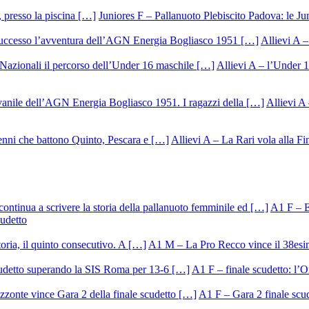
Juniores F – Pallanuoto Plebiscito Padova: le Ju
Allievi A –
Allievi A – l’Under 1
Allievi A 
Allievi A – La Rari vola alla Fi
A1 F – Ek
cudetto
A1 M – La Pro Recco vince il 38esi
A1 F – finale scudetto: l’Or
A1 F – Gara 2 finale scu