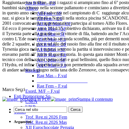
Raggiunta senza soffrire, anzi i ragazzi si arrampicano fino al 6° posto
Jun B Mas – F.li
bambini si iscrivono nella sezione pallanuoto e cominciano a divertirs
Allievi
in questo anno oltre alla salvezza nel campionato di C raggiunge alcuni 
All Fem – SF
naz. si gioca le semifinali a Napoli nella storica piscina SCANDONE.
All Fem – F.li
2001 convocato nella rappresentativa partecipa al torneo Alfio Flores.
All A-B Mas – OF
Ed ecco il presente anno 2014/15, obiettivo dichiarato, arrivare tra il 
All A Mas – QF
il Tyrsenia parte alla grande con 5 vittorie di fila, battendo anche l’
All A Mas – SF
contro L’Ede nuoto e arriva la seconda sconfitta, più per demeriti nost
All A Mas – F.li
delle 2 squadre, si gioca sul filo del rasoio fino alla fine ed il risult
All B Mas – QF
Tyrsenia gioca male, i ragazzi sentono la partita si innervosiscono e p
All B Mas – SF
eravamo partiti all’ inizio di questa storia. In questa gara mister Monti
All B Mas – F.li
tecnico con delle azioni spettacolari e goal bellissimi, quello fisico
All C Mas – SF
l’Hydra, ed infine l’aspetto tattico non permettendo alla squadra avvers
All C Mas – F.li
di andare sabato 6 giugno nella tana dello Zeronove, con la consape
Ragazzi
Rag Mas – F.val
______________________
Rag Fem – F.val
Marco Secci
Esord. M/F – F.val
Enti Promozione Sp.
Salva in PDF
Stampa il contenuto
CSEN
UISP
Tornei
Trof. Reg.ni 2026 Fem
Argomenti
Trof. Reg.ni 2026 Mas
XII Eurochocolate Perugia