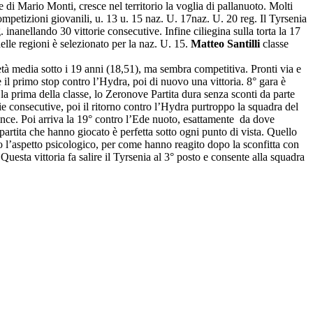
e di Mario Monti, cresce nel territorio la voglia di pallanuoto. Molti
mpetizioni giovanili, u. 13 u. 15 naz. U. 17naz. U. 20 reg. Il Tyrsenia
inanellando 30 vittorie consecutive. Infine ciliegina sulla torta la 17
le regioni è selezionato per la naz. U. 15.
Matteo Santilli
classe
’età media sotto i 19 anni (18,51), ma sembra competitiva. Pronti via e
 il primo stop contro l’Hydra, poi di nuovo una vittoria. 8° gara è
la prima della classe, lo Zeronove Partita dura senza sconti da parte
orie consecutive, poi il ritorno contro l’Hydra purtroppo la squadra del
 vince. Poi arriva la 19° contro l’Ede nuoto, esattamente da dove
 partita che hanno giocato è perfetta sotto ogni punto di vista. Quello
o l’aspetto psicologico, per come hanno reagito dopo la sconfitta con
uesta vittoria fa salire il Tyrsenia al 3° posto e consente alla squadra