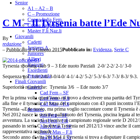
Senior
A1 – A2 – B
C – Promozione
Coppa Italia Fem.
C M – Il Tyrsenia batte l’Ede Nu
Coppa Italia Mas.
Master F.li Naz.li
Giovanili
By
Cadetti
redazione
Juniores A
–
Pubblicato il 3 Giugno 2015
Pubblicato in:
Evidenza
,
Serie C
Juniores
Allievi
Ragazzi
Tyrsenia sporting club 9 – 3 Ede nuoto Parziali 2-0/ 2-2/ 2-1/ 3-0
Esordienti
Propaganda
Sequenza gol 1-0/ 2-0/ 3-0/4-0/ 4-1/ 4-2/ 5-2/ 5-3/ 6-3/ 7-3/ 8-3/ 9-3.
Finali Giovanili
Superiorità numeriche: Tyrsenia 3/6 – Ede nuoto 3/7
Cadetti
Cad Fem – SF
Per la prima volta quest’anno mi trovo a descrivere una partita del Ty
Cad Fem – F.li
alla fine e il tyrsenia 4° forza del campionato con 43 punti incontra l
Cad Mas – F.li
Tyrsenia – Ede nuoto, ma prima voglio raccontare come il Tyrsenia è a
Juniores
Nel 2012 nasce la sezione pallanuoto del Tyrsenia, piscina legata al ter
Jun Fem – SF
avventura. La società si iscrive al campionato regionale serie D 2012/13
Jun Fem – F.li
passando in serie C. Inoltre il Tyrsenia nel 2012/13 vince anche il cam
Jun A Mas – SF
rappresentativa regionale.
Jun A Mas – F.li
Secondo anno di vita 2013/14 il Tyrsenia si trova a disputare il campion
Jun B Mas – SF