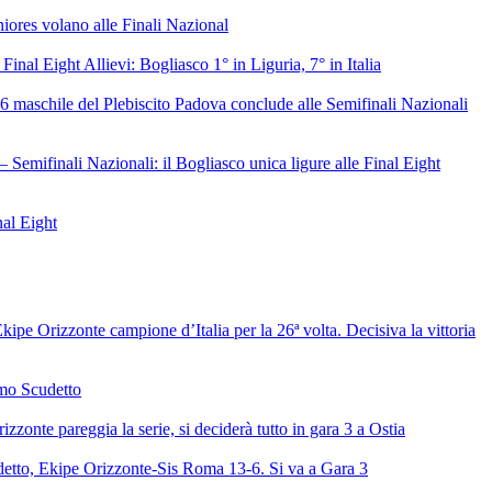
niores volano alle Finali Nazional
 Final Eight Allievi: Bogliasco 1° in Liguria, 7° in Italia
6 maschile del Plebiscito Padova conclude alle Semifinali Nazionali
– Semifinali Nazionali: il Bogliasco unica ligure alle Final Eight
nal Eight
ipe Orizzonte campione d’Italia per la 26ª volta. Decisiva la vittoria
mo Scudetto
izzonte pareggia la serie, si deciderà tutto in gara 3 a Ostia
detto, Ekipe Orizzonte-Sis Roma 13-6. Si va a Gara 3