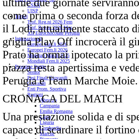
ultime due giornate serviranno 
CSEN
UISP
come prima o seconda forza del 
Tornei
Trof. Reg.ni 2026 Fem
il Lodi, attualmente staccato d
Trof. Reg.ni 2026 Mas
XII Eurochocolate Perugia
griglia Play Off incrocerà il 
Internazionali
Europei Mas.li 2026
Europei Fem.li 2026
Prato ha ormai ipotecato la pr
Mondiali Mas.li 2025
Mondiali Fem.li 2025
piazza resta apertissima e vede
Prossime Partite
Senior
Perugia e Team Marche Moie.
Fasi Finali Giovanili
Giovanili
Enti Prom. Sportiva
Regioni
CRONACA DEL MATCH
Abruzzo
Campania
Emilia Romagna
Una prestazione solida e di sp
Lazio
Liguria
capace di scardinare il fortino
Lombardia
Marche