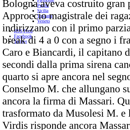
Bologna aveva costruito gran pa
Piemonte
Puglia
Sicilia
Approccio magistrale dei ragaz
Toscana
Veneto
indirizzano con il primo parzia
RSS Feed
Facebook
break di 4 a 0 con a segno i f
Twitter
Caro e Biancardi, il capitano d
secondi dalla prima sirena canc
quarto si apre ancora nel segn
Conselmo M. che allungano sul
ancora la firma di Massari. Qu
trasformato da Musolesi M. e la
Virdis risponde ancora Massari