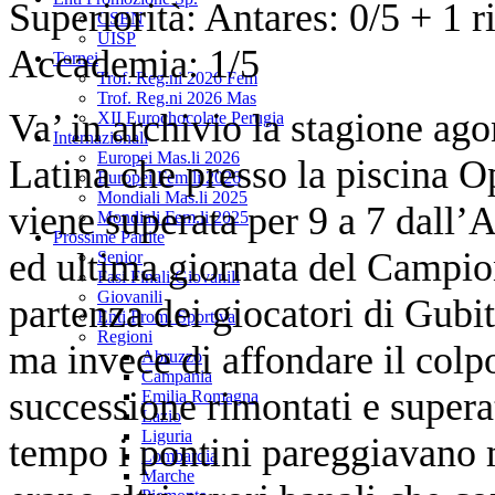
Superiorità: Antares: 0/5 + 1 
CSEN
UISP
Accademia: 1/5
Tornei
Trof. Reg.ni 2026 Fem
Trof. Reg.ni 2026 Mas
Va’ in archivio la stagione ag
XII Eurochocolate Perugia
Internazionali
Europei Mas.li 2026
Latina che presso la piscina 
Europei Fem.li 2026
Mondiali Mas.li 2025
viene superata per 9 a 7 dall
Mondiali Fem.li 2025
Prossime Partite
ed ultima giornata del Campion
Senior
Fasi Finali Giovanili
Giovanili
partenza dei giocatori di Gubit
Enti Prom. Sportiva
Regioni
ma invece di affondare il colp
Abruzzo
Campania
successione rimontati e superat
Emilia Romagna
Lazio
Liguria
tempo i pontini pareggiavano 
Lombardia
Marche