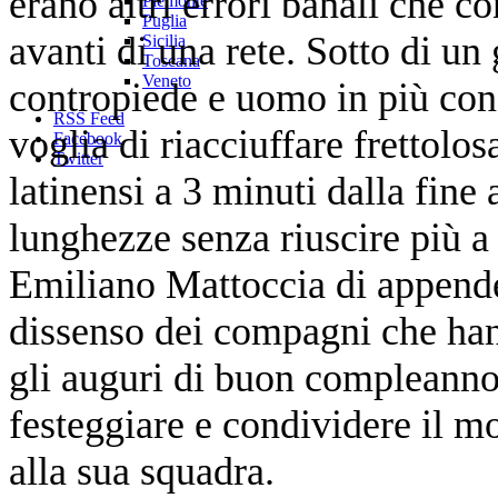
erano altri errori banali che 
Piemonte
Puglia
avanti di una rete. Sotto di un
Sicilia
Toscana
Veneto
contropiede e uomo in più con 
RSS Feed
voglia di riacciuffare frettolos
Facebook
Twitter
latinensi a 3 minuti dalla fin
lunghezze senza riuscire più a 
Emiliano Mattoccia di appender
dissenso dei compagni che hann
gli auguri di buon compleann
festeggiare e condividere il m
alla sua squadra.