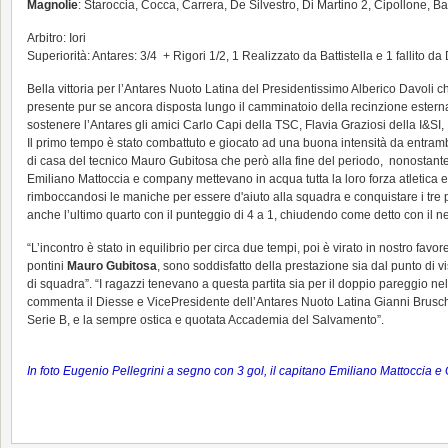
Magnolie
: Staroccia, Cocca, Carrera, De Silvestro, Di Martino 2, Cipollone, Bal
Arbitro: Iori
Superiorità: Antares: 3/4 + Rigori 1/2, 1 Realizzato da Battistella e 1 fallito 
Bella vittoria per l’Antares Nuoto Latina del Presidentissimo Alberico Davoli
presente pur se ancora disposta lungo il camminatoio della recinzione esterna a 
sostenere l’Antares gli amici Carlo Capi della TSC, Flavia Graziosi della I&S
Il primo tempo è stato combattuto e giocato ad una buona intensità da entrambe 
di casa del tecnico Mauro Gubitosa che però alla fine del periodo, nonostante 
Emiliano Mattoccia e company mettevano in acqua tutta la loro forza atletica e 
rimboccandosi le maniche per essere d'aiuto alla squadra e conquistare i tre pu
anche l’ultimo quarto con il punteggio di 4 a 1, chiudendo come detto con il net
“L’incontro è stato in equilibrio per circa due tempi, poi è virato in nostro f
pontini
Mauro Gubitosa
, sono soddisfatto della prestazione sia dal punto di vi
di squadra”. “I ragazzi tenevano a questa partita sia per il doppio pareggio n
commenta il Diesse e VicePresidente dell’Antares Nuoto Latina Gianni Bruschi
Serie B, e la sempre ostica e quotata Accademia del Salvamento”.
In foto Eugenio Pellegrini a segno con 3 gol, il capitano Emiliano Mattoccia e