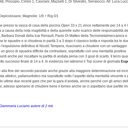
di, Procopio, Cimini 1, Casciani, Mazzelli 1, Di Silvestro, Serraiocco. All: Luca Lucc
da Depicolzuane; Magnolie: 1/9 + Rig 0/1
 che presso la vasca di casa della piscina Open 33 x 21 vince nettamente per 14 a 4
causa della nota inagibilità e della querelle sullo scarico delle responsabilità del C
I, , Barbara Donati della Icar Renault, Paolo Di Matteo della Tecnometalmeccanica 
le squadre e si chiudeva in parità 3 a 3 dopo il classico botta e risposta tra le du
l'espulsione definitiva di Nicolò Tempera, riuscivano a chiudere con un vantaggio di
un gioco di squadra difficile da contrastare, soprattutto con una mentalità positiva. 
nti anche per riscattare la partita di andata persa con 3 goal di scarto. Il terzo qu
to successo finale di 14 a 4. In evidenza nei latinensi il Top scorer di giornata
Euge
avore alla fine del secondo parziale anche grazie alla maggiore determinazione ed inc
sta atletico, pallanuotistico ma soprattutto sotto l’aspetto della mentalità vincente 
elle ultime due recenti gare che per la gara d’andata, anche perché con gli amici d
, adesso speriamo di chiudere bene il torneo anche se ci aspettano due partite im
 Giammaria Luciano autore di 2 reti.