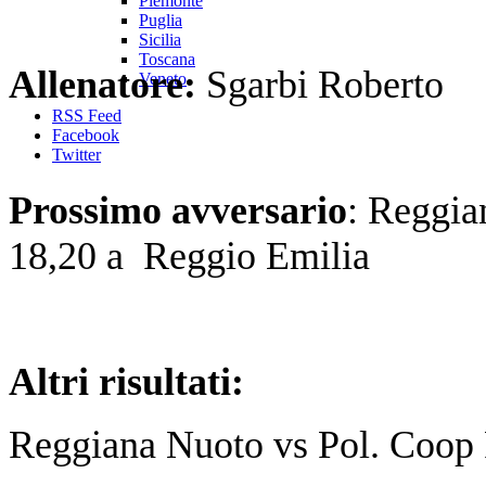
Piemonte
Puglia
Sicilia
Toscana
Allenatore:
Sgarbi Roberto
Veneto
RSS Feed
Facebook
Twitter
Prossimo avversario
: Reggia
18,20 a Reggio Emilia
Altri risultati:
Reggiana Nuoto vs Pol. Coop 