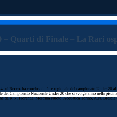
 Quarti di Finale – La Rari ospit
4 sul Recco, ha concluso la fase regionale del campionato Under 20 al pr
inale del Campionato Nazionale Under 20 che si svolgeranno nella piscin
nche da R.N. Florentia, Mestrina Nuoto, Acquatica Torino, A.N. Brescia