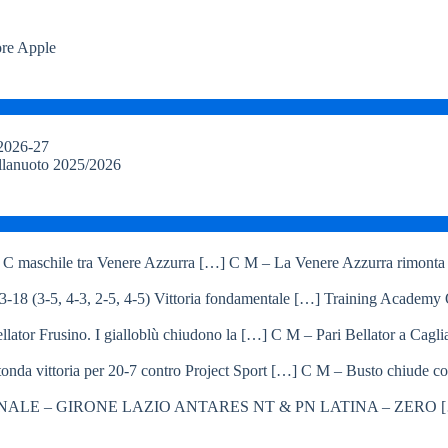
ore Apple
 2026-27
allanuoto 2025/2026
C M – La Venere Azzurra rimonta i
Training Academy O.
C M – Pari Bellator a Caglia
C M – Busto chiude con