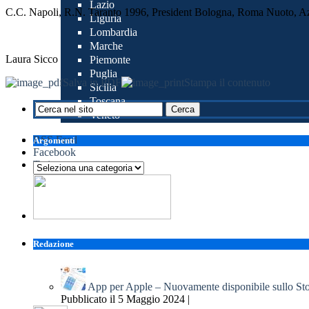
Lazio
C.C. Napoli, R.N. Taranto 1996, President Bologna, Roma Nuoto, Az
Liguria
Lombardia
Marche
Laura Sicco
Piemonte
Puglia
Salva in PDF
Stampa il contenuto
Sicilia
Toscana
Veneto
RSS Feed
Argomenti
Facebook
Twitter
Argomenti
Redazione
App per Apple – Nuovamente disponibile sullo St
Pubblicato il 5 Maggio 2024 |