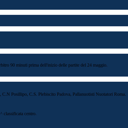
bitro 90 minuti prima dell'inizio delle partite del 24 maggio.
.N Posillipo, C.S. Plebiscito Padova, Pallanuotisti Nuotatori Roma.
classificata centro.