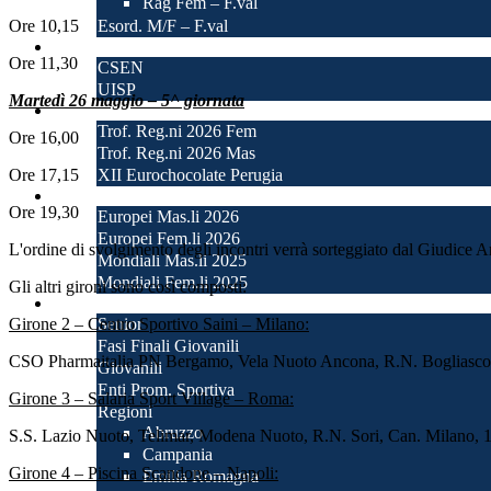
Rag Fem – F.val
Ore 10,15
Esord. M/F – F.val
Enti Promozione Sp.
Ore 11,30
CSEN
UISP
Martedì 26 maggio – 5^ giornata
Tornei
Trof. Reg.ni 2026 Fem
Ore 16,00
Trof. Reg.ni 2026 Mas
Ore 17,15
XII Eurochocolate Perugia
Internazionali
Ore 19,30
Europei Mas.li 2026
Europei Fem.li 2026
L'ordine di svolgimento degli incontri verrà sorteggiato dal Giudice Ar
Mondiali Mas.li 2025
Mondiali Fem.li 2025
Gli altri gironi sono così composti:
Prossime Partite
Girone 2 – Centro Sportivo Saini – Milano:
Senior
Fasi Finali Giovanili
CSO Pharmaitalia PN Bergamo, Vela Nuoto Ancona, R.N. Bogliasco, C
Giovanili
Enti Prom. Sportiva
Girone 3 – Salaria Sport Village – Roma:
Regioni
Abruzzo
S.S. Lazio Nuoto, Telimar, Modena Nuoto, R.N. Sori, Can. Milano, 1^ 
Campania
Girone 4 – Piscina Scandone – Napoli:
Emilia Romagna