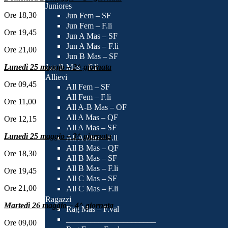
Juniores
Ore 18,30
Jun Fem – SF
Jun Fem – F.li
Ore 19,45
Jun A Mas – SF
Jun A Mas – F.li
Ore 21,00
Jun B Mas – SF
Lunedì 25 maggio – 2^ giornata
Jun B Mas – F.li
Allievi
Ore 09,45
All Fem – SF
All Fem – F.li
Ore 11,00
All A-B Mas – OF
All A Mas – QF
Ore 12,15
All A Mas – SF
Lunedì 25 maggio – 3^ giornata
All A Mas – F.li
All B Mas – QF
Ore 18,30
All B Mas – SF
All B Mas – F.li
Ore 19,45
All C Mas – SF
Ore 21,00
All C Mas – F.li
Ragazzi
Martedì 26 maggio – 4^ giornata
Rag Mas – F.val
______________________
Ore 09,00