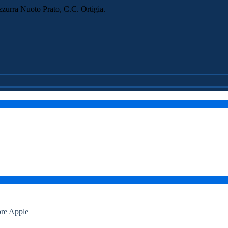
zurra Nuoto Prato, C.C. Ortigia.
ore Apple