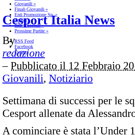
Giovanili
»
Finali Giovanili
»
Enti Promozione Sp.
»
Cesport Italia News
Tornei
»
Internazionali
»
Prossime Partite
»
By
RSS Feed
Facebook
redazione
Twitter
–
Pubblicato il 12 Febbraio 2
Giovanili
,
Notiziario
Settimana di successi per le s
Cesport allenate da Alessandr
A cominciare è stata l’Under 