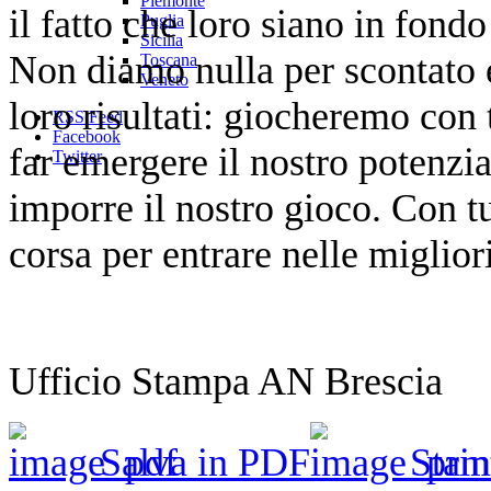
Piemonte
il fatto che loro siano in fondo
Puglia
Sicilia
Non diamo nulla per scontato e
Toscana
Veneto
loro risultati: giocheremo con 
RSS Feed
Facebook
far emergere il nostro potenzial
Twitter
imporre il nostro gioco. Con t
corsa per entrare nelle migliori
Ufficio Stampa AN Brescia
Salva in PDF
Stam