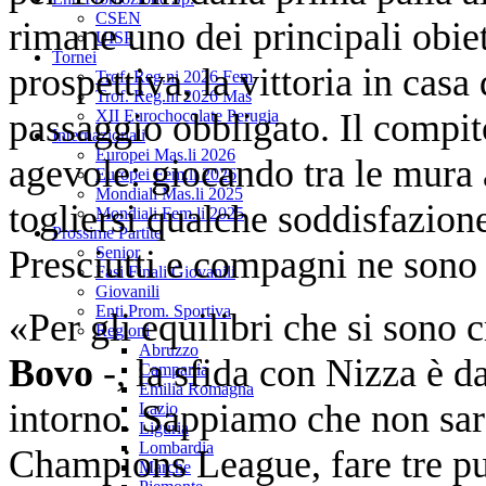
CSEN
rimane uno dei principali obiet
UISP
Tornei
prospettiva, la vittoria in casa
Trof. Reg.ni 2026 Fem
Trof. Reg.ni 2026 Mas
passaggio obbligato. Il compit
XII Eurochocolate Perugia
Internazionali
Europei Mas.li 2026
agevole: giocando tra le mura a
Europei Fem.li 2026
Mondiali Mas.li 2025
togliersi qualche soddisfazio
Mondiali Fem.li 2025
Prossime Partite
Presciutti e compagni ne sono
Senior
Fasi Finali Giovanili
Giovanili
Enti Prom. Sportiva
«Per gli equilibri che si sono 
Regioni
Abruzzo
Bovo
-, la sfida con Nizza è da
Campania
Emilia Romagna
intorno. Sappiamo che non sar
Lazio
Liguria
Lombardia
Champions League, fare tre pu
Marche