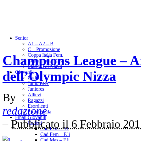
Senior
A1 – A2 – B
C – Promozione
Coppa Italia Fem.
Champions League – An
Coppa Italia Mas.
Master F.li Naz.li
dell’Olympic Nizza
Giovanili
Cadetti
Juniores A
Juniores
By
Allievi
Ragazzi
Esordienti
redazione
Propaganda
Finali Giovanili
–
Pubblicato il 6 Febbraio 20
Cadetti
Cad Fem – SF
Cad Fem – F.li
Cad Mas – F.li