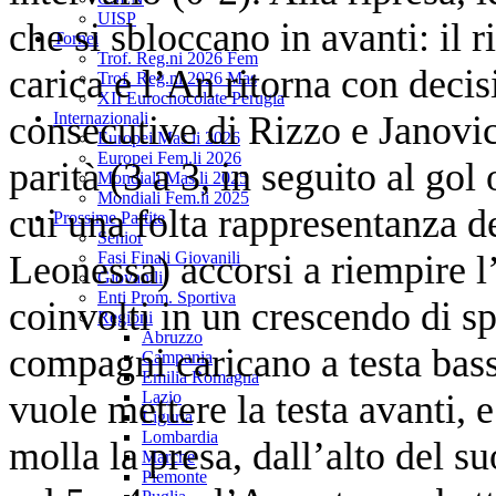
UISP
che si sbloccano in avanti: il 
Tornei
Trof. Reg.ni 2026 Fem
carica e l’An ritorna con decisi
Trof. Reg.ni 2026 Mas
XII Eurochocolate Perugia
consecutive di Rizzo e Janovic
Internazionali
Europei Mas.li 2026
Europei Fem.li 2026
parità (3 a 3, in seguito al gol 
Mondiali Mas.li 2025
Mondiali Fem.li 2025
cui una folta rappresentanza 
Prossime Partite
Senior
Leonessa) accorsi a riempire 
Fasi Finali Giovanili
Giovanili
Enti Prom. Sportiva
coinvolti in un crescendo di sp
Regioni
Abruzzo
compagni caricano a testa bass
Campania
Emilia Romagna
vuole mettere la testa avanti,
Lazio
Liguria
Lombardia
molla la presa, dall’alto del 
Marche
Piemonte