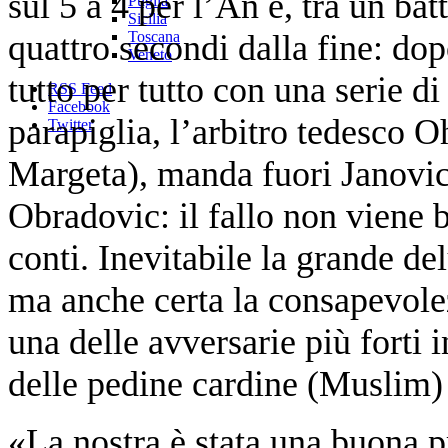
sul 5 a 4 per l’An e, tra un batt
Puglia
Sicilia
quattro secondi dalla fine: dopo
Toscana
Veneto
tutto per tutto con una serie di
RSS Feed
Facebook
parapiglia, l’arbitro tedesco 
Twitter
Margeta), manda fuori Janovic
Obradovic: il fallo non viene b
conti. Inevitabile la grande de
ma anche certa la consapevolez
una delle avversarie più forti 
delle pedine cardine (Muslim)
«La nostra è stata una buona 