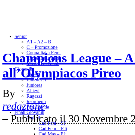
Senior
A1 – A2 – B
C – Promozione
Coppa Italia Fem.
Champions League – A
Coppa Italia Mas.
Master F.li Naz.li
all’Olympiacos Pireo
Giovanili
Cadetti
Juniores A
Juniores
By
Allievi
Ragazzi
Esordienti
redazione
Propaganda
Finali Giovanili
–
Pubblicato il 30 Novembre 
Cadetti
Cad Fem – SF
Cad Fem – F.li
Cad Mas – F.li