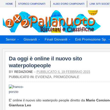
HOME
STORICO CAMPIONATI
ALBO D’ORO CAMPIONATI
LINK SITI SOCIE
Senior
Giovanili
Finali Giovanili
Enti Promozione Sp.
Da oggi è online il nuovo sito
waterpolopeople
BY
REDAZIONE
–
PUBBLICATO IL 19 FEBBRAIO 2015
PUBBLICATO IN:
EVIDENZA
,
PROMOZIONALE
E' online il nuovo sito waterpolo people diretto da
Mario Corcion
Gianluca Leo