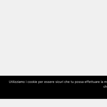
Utilizziamo i cookie per essere sicuri che tu possa effettuare la m
ch