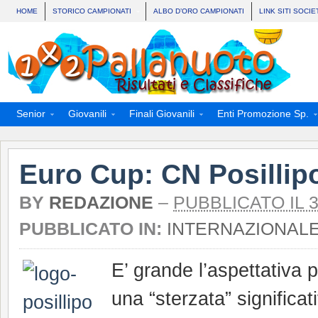
HOME
STORICO CAMPIONATI
ALBO D’ORO CAMPIONATI
LINK SITI SOCIE
Senior
Giovanili
Finali Giovanili
Enti Promozione Sp.
Euro Cup: CN Posillipo
BY
REDAZIONE
–
PUBBLICATO IL 
PUBBLICATO IN:
INTERNAZIONAL
E’ grande l’aspettativa
una “sterzata” significa