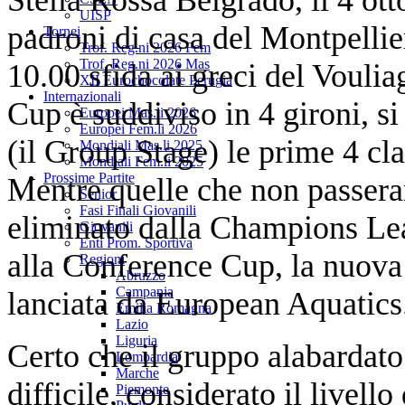
UISP
padroni di casa del Montpellier
Tornei
Trof. Reg.ni 2026 Fem
Trof. Reg.ni 2026 Mas
10.00 sfida ai greci del Vouli
XII Eurochocolate Perugia
Internazionali
Cup è suddiviso in 4 gironi, si
Europei Mas.li 2026
Europei Fem.li 2026
(il Group Stage) le prime 4 cla
Mondiali Mas.li 2025
Mondiali Fem.li 2025
Prossime Partite
Mentre quelle che non passeran
Senior
Fasi Finali Giovanili
eliminato dalla Champions L
Giovanili
Enti Prom. Sportiva
alla Conference Cup, la nuova
Regioni
Abruzzo
Campania
lanciata da European Aquatics
Emilia Romagna
Lazio
Liguria
Certo che il gruppo alabardat
Lombardia
Marche
difficile, considerato il livell
Piemonte