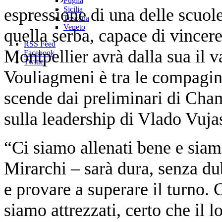
Puglia
espressione di una delle scuole
Sicilia
Toscana
Veneto
quella serba, capace di vincere 
RSS Feed
Montpellier avrà dalla sua il 
Facebook
Twitter
Vouliagmeni è tra le compagini
scende dai preliminari di Cha
sulla leadership di Vlado Vuja
“Ci siamo allenati bene e siam
Mirarchi – sarà dura, senza du
e provare a superare il turno. 
siamo attrezzati, certo che il l