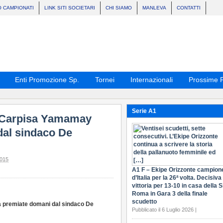
O CAMPIONATI
LINK SITI SOCIETARI
CHI SIAMO
MANLEVA
CONTATTI
Enti Promozione Sp.
Tornei
Internazionali
Prossime P
Serie A1
e Carpisa Yamamay
dal sindaco De
015
A1 F – Ekipe Orizzonte campion
d’Italia per la 26ª volta. Decisiva 
vittoria per 13-10 in casa della S
Roma in Gara 3 della finale
scudetto
 premiate domani dal sindaco De
Pubblicato il 6 Luglio 2026 |