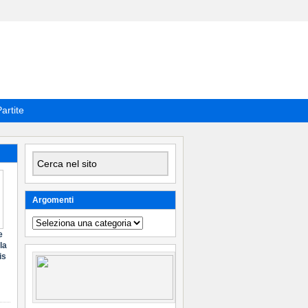
artite
Argomenti
Argomenti
e
la
is