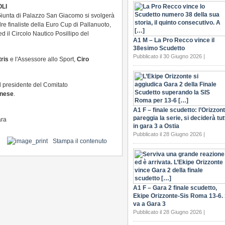
LI
 Giunta di Palazzo San Giacomo si svolgerà
e finaliste della Euro Cup di Pallanuoto,
d il Circolo Nautico Posillipo del
A1 M – La Pro Recco vince il
38esimo Scudetto
Pubblicato il 30 Giugno 2026 |
tris
e l'Assessore allo Sport,
Ciro
 presidente del Comitato
anese
.
A1 F – finale scudetto: l’Orizzon
pareggia la serie, si deciderà tut
ara
in gara 3 a Ostia
Pubblicato il 28 Giugno 2026 |
Stampa il contenuto
A1 F – Gara 2 finale scudetto,
Ekipe Orizzonte-Sis Roma 13-6. 
va a Gara 3
Pubblicato il 28 Giugno 2026 |