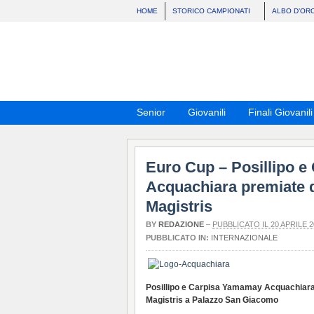
HOME
STORICO CAMPIONATI
ALBO D’OR
Senior
Giovanili
Finali Giovanili
Euro Cup – Posillipo 
Acquachiara premiate 
Magistris
BY
REDAZIONE
–
PUBBLICATO IL 20 APRILE 2
PUBBLICATO IN:
INTERNAZIONALE
Posillipo e Carpisa Yamamay Acquachiara
Magistris a Palazzo San Giacomo