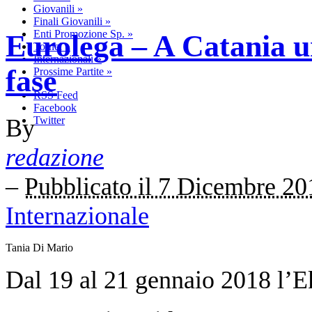
Giovanili
»
Finali Giovanili
»
Enti Promozione Sp.
»
Eurolega – A Catania un
Tornei
»
Internazionali
»
fase
Prossime Partite
»
RSS Feed
Facebook
By
Twitter
redazione
–
Pubblicato il 7 Dicembre 20
Internazionale
Tania Di Mario
Dal 19 al 21 gennaio 2018 l’E