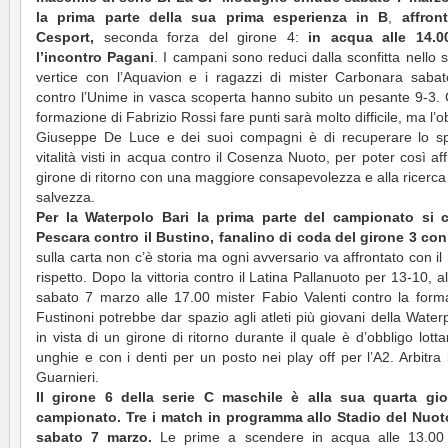
la prima parte della sua prima esperienza in B
,
affron
Cesport,
seconda forza del girone 4:
in acqua alle 14.00
l’incontro Pagani
. I campani sono reduci dalla sconfitta nello s
vertice con l’Aquavion e i ragazzi di mister Carbonara saba
contro l’Unime in vasca scoperta hanno subito un pesante 9-3. 
formazione di Fabrizio Rossi fare punti sarà molto difficile, ma l’ob
Giuseppe De Luce e dei suoi compagni è di recuperare lo sp
vitalità visti in acqua contro il Cosenza Nuoto, per poter così aff
girone di ritorno con una maggiore consapevolezza e alla ricerca 
salvezza.
Per la Waterpolo Bari la prima parte del campionato si 
Pescara contro il Bustino, fanalino di coda del girone 3 con
sulla carta non c’è storia ma ogni avversario va affrontato con i
rispetto. Dopo la vittoria contro il Latina Pallanuoto per 13-10, a
sabato 7 marzo alle 17.00 mister Fabio Valenti contro la form
Fustinoni potrebbe dar spazio agli atleti più giovani della Waterp
in vista di un girone di ritorno durante il quale è d’obbligo lott
unghie e con i denti per un posto nei play off per l’A2. Arbitra l
Guarnieri.
Il girone 6 della serie C maschile è alla sua quarta gio
campionato. Tre i match in programma allo Stadio del Nuoto
sabato 7 marzo.
Le prime a scendere in acqua alle 13.00