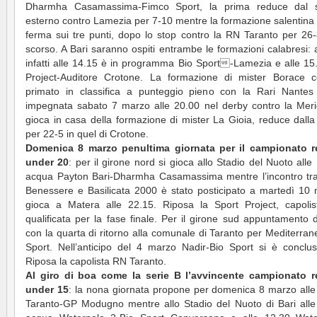
Dharmha Casamassima-Fimco Sport, la prima reduce dal 
esterno contro Lamezia per 7-10 mentre la formazione salentina
ferma sui tre punti, dopo lo stop contro la RN Taranto per 26
scorso. A Bari saranno ospiti entrambe le formazioni calabresi: 
infatti alle 14.15 è in programma Bio Sport-Lamezia e alle 15
Project-Auditore Crotone. La formazione di mister Borace c
primato in classifica a punteggio pieno con la Rari Nantes
impegnata sabato 7 marzo alle 20.00 nel derby contro la Meri
gioca in casa della formazione di mister La Gioia, reduce dalla 
per 22-5 in quel di Crotone.
Domenica 8 marzo penultima giornata per il campionato r
under 20
: per il girone nord si gioca allo Stadio del Nuoto alle
acqua Payton Bari-Dharmha Casamassima mentre l’incontro tr
Benessere e Basilicata 2000 è stato posticipato a martedì 10 
gioca a Matera alle 22.15. Riposa la Sport Project, capoli
qualificata per la fase finale. Per il girone sud appuntamento
con la quarta di ritorno alla comunale di Taranto per Mediterra
Sport. Nell’anticipo del 4 marzo Nadir-Bio Sport si è conclu
Riposa la capolista RN Taranto.
Al giro di boa come la serie B l’avvincente campionato r
under 15
: la nona giornata propone per domenica 8 marzo all
Taranto-GP Modugno mentre allo Stadio del Nuoto di Bari alle