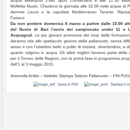
acqua Waterpolo 2-Bio Sport Conversano e alle 12.30 Wate
Molfetta Nuoto. Chiudono la giornata alle 16.00 nelle acque di 
Aemme Lecce e la capolista Mediterraneo Taranto. Ripos
Fasano.
Da non perdere domenica 8 marzo a partire dalle 15.00 all
del Nuoto di Bari l’avvio dei campionato under 11 e 
Acquagoal.
Le più giovani promesse dei vivai delle formazioni
daranno vita allo spettacolo gioioso della pallanuoto, senza diff
sesso e con l’obiettivo bello e pulito di iniziare, divertendosi, a 
quanto valgono in acqua. Gli atleti migliori faranno parte della 
per il Torneo delle Regioni, con la prima fase in programma propr
dall’1 al 3 maggio 2015.
Antonella Ardito – Addetto Stampa Settore Pallanuoto – FIN PUG
Salva in PDF
Stampa il c