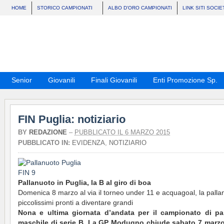
HOME
STORICO CAMPIONATI
ALBO D’ORO CAMPIONATI
LINK SITI SOCIE
Senior
Giovanili
Finali Giovanili
Enti Promozione Sp.
FIN Puglia: notiziario
BY
REDAZIONE
–
PUBBLICATO IL 6 MARZO 2015
PUBBLICATO IN:
EVIDENZA
,
NOTIZIARIO
Pallanuoto in Puglia, la B al giro di boa
Domenica 8 marzo al via il torneo under 11 e acquagoal, la palla
piccolissimi pronti a diventare grandi
Nona e ultima giornata d’andata per il campionato di pa
maschile di serie B. La GP Modugno chiude sabato 7 marzo