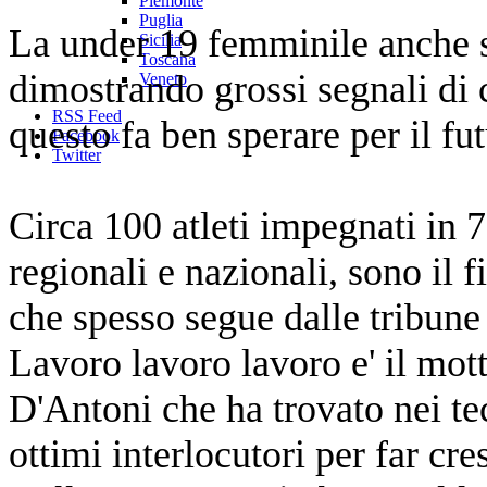
Piemonte
Puglia
La under 19 femminile anche se
Sicilia
Toscana
dimostrando grossi segnali di c
Veneto
RSS Feed
questo fa ben sperare per il fu
Facebook
Twitter
Circa 100 atleti impegnati in 7
regionali e nazionali, sono il f
che spesso segue dalle tribune
Lavoro lavoro lavoro e' il mot
D'Antoni che ha trovato nei te
ottimi interlocutori per far c