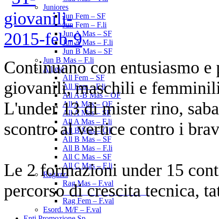
Juniores
Jun Fem – SF
Jun Fem – F.li
Jun A Mas – SF
Jun A Mas – F.li
Jun B Mas – SF
Jun B Mas – F.li
Continuano con entusiasmo e p
Allievi
All Fem – SF
giovanili, maschili e femminil
All Fem – F.li
All A-B Mas – OF
L'under 13 di mister rino, saba
All A Mas – QF
All A Mas – SF
All A Mas – F.li
scontro al vertice contro i bra
All B Mas – QF
All B Mas – SF
All B Mas – F.li
All C Mas – SF
Le 2 formazioni under 15 contin
All C Mas – F.li
Ragazzi
Rag Mas – F.val
percorso di crescita tecnica, ta
______________________
Rag Fem – F.val
Esord. M/F – F.val
Enti Promozione Sp.