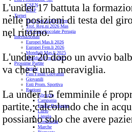
L'under 17 battuta la formazio
CSEN
UISP
Tornei
nelle posizioni di testa del giro
Trof. Reg.ni 2026 Fem
Trof. Reg.ni 2026 Mas
nel ritorno.
XII Eurochocolate Perugia
Internazionali
Europei Mas.li 2026
Europei Fem.li 2026
Mondiali Mas.li 2025
L'under 20 dopo un avvio balb
Mondiali Fem.li 2025
Prossime Partite
va che è una meraviglia.
Senior
Fasi Finali Giovanili
Giovanili
Enti Prom. Sportiva
Regioni
La under 15 femminile é propri
Abruzzo
Campania
partite, calcolando che in acq
Emilia Romagna
Lazio
possiamo solo che avere pazien
Liguria
Lombardia
Marche