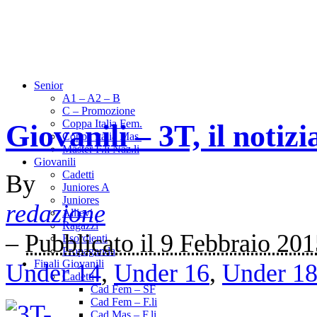
Senior
A1 – A2 – B
C – Promozione
Coppa Italia Fem.
Giovanili – 3T, il notizi
Coppa Italia Mas.
Master F.li Naz.li
Giovanili
Cadetti
By
Juniores A
Juniores
redazione
Allievi
Ragazzi
–
Pubblicato il 9 Febbraio 20
Esordienti
Propaganda
Finali Giovanili
Under 14
,
Under 16
,
Under 1
Cadetti
Cad Fem – SF
Cad Fem – F.li
Cad Mas – F.li