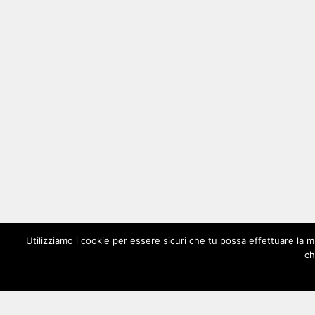
Utilizziamo i cookie per essere sicuri che tu possa effettuare la m
ch