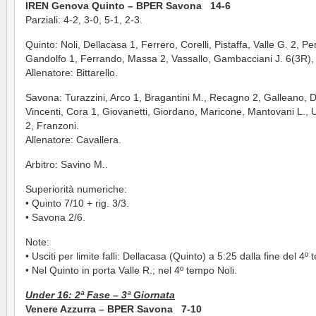
IREN Genova Quinto – BPER Savona 14-6
Parziali: 4-2, 3-0, 5-1, 2-3.
Quinto: Noli, Dellacasa 1, Ferrero, Corelli, Pistaffa, Valle G. 2, Pe
Gandolfo 1, Ferrando, Massa 2, Vassallo, Gambacciani J. 6(3R), 
Allenatore: Bittarello.
Savona: Turazzini, Arco 1, Bragantini M., Recagno 2, Galleano, 
Vincenti, Cora 1, Giovanetti, Giordano, Maricone, Mantovani L., U
2, Franzoni.
Allenatore: Cavallera.
Arbitro: Savino M..
Superiorità numeriche:
• Quinto 7/10 + rig. 3/3.
• Savona 2/6.
Note:
• Usciti per limite falli: Dellacasa (Quinto) a 5:25 dalla fine del 4º
• Nel Quinto in porta Valle R.; nel 4º tempo Noli.
Under 16: 2ª Fase –
3ª Giornata
Venere Azzurra – BPER Savona 7-10