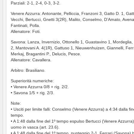
Parziali: 2-1, 2-4, 0-3, 3-2.
Venere Azzurra: Antonante, Pelliccia, Franzoni 3, Gatto D. 1, Gatt
Vecchi, Bertucci, Gnetti 3(2R), Malito, Conselmo, D’Amato, Avena,
Fantinati, Polla.
Allenatore: Foti.
Savona: Lanza, Invernizio, Ottonello 1, Guastavino 1, Mordeglia,
2, Mantovani A. 4(1R), Gattuso 1, Nieuwenhuizen, Giannelli, Ferr
Merkaj, Bragantini P., Delucis, Pesce.
Allenatore: Cavallera.
Arbitro: Brasiliano.
Superiorità numeriche:
• Venere Azzurra 0/8 + rig. 2/2.
• Savona 1/5 + rig. 2/3.
Note:
• Usciti per limite falli: Conselmo (Venere Azzurra) a 4:34 dalla fin
tempo.
• A 1:48 dalla fine del 1º tempo espulso Bertucci (Venere Azzurra)
uomo in vasca (art. 23.6).
• A 1:48 dalla fine del 1º tempo, punteggio 2-1, Ferrari (Savona) ha