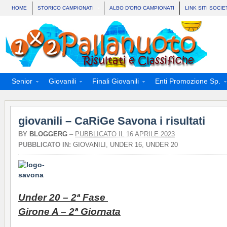
HOME
STORICO CAMPIONATI
ALBO D’ORO CAMPIONATI
LINK SITI SOCIE
Senior
Giovanili
Finali Giovanili
Enti Promozione Sp.
giovanili – CaRiGe Savona i risultati
BY
BLOGGERG
–
PUBBLICATO IL 16 APRILE 2023
PUBBLICATO IN:
GIOVANILI
,
UNDER 16
,
UNDER 20
Under 20 – 2ª Fase
Girone A – 2ª Giornata