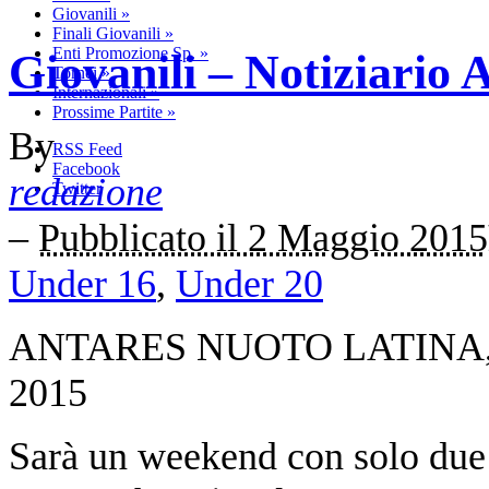
Giovanili
»
Finali Giovanili
»
Enti Promozione Sp.
»
Giovanili – Notiziario 
Tornei
»
Internazionali
»
Prossime Partite
»
By
RSS Feed
Facebook
redazione
Twitter
–
Pubblicato il 2 Maggio 2015
Under 16
,
Under 20
ANTARES NUOTO LATINA, Gl
2015
Sarà un weekend con solo due 