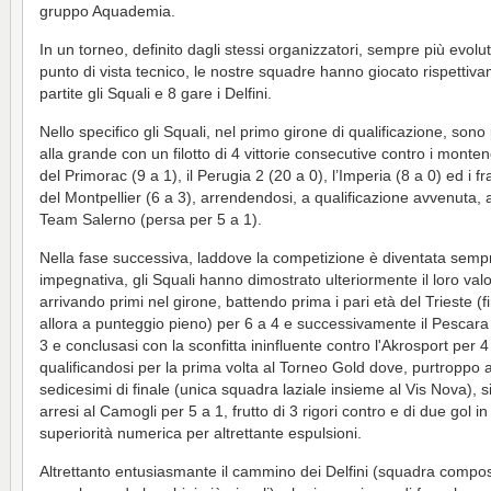
gruppo Aquademia.
In un torneo, definito dagli stessi organizzatori, sempre più evolu
punto di vista tecnico, le nostre squadre hanno giocato rispettiv
partite gli Squali e 8 gare i Delfini.
Nello specifico gli Squali, nel primo girone di qualificazione, sono p
alla grande con un filotto di 4 vittorie consecutive contro i monten
del Primorac (9 a 1), il Perugia 2 (20 a 0), l’Imperia (8 a 0) ed i f
del Montpellier (6 a 3), arrendendosi, a qualificazione avvenuta,
Team Salerno (persa per 5 a 1).
Nella fase successiva, laddove la competizione è diventata semp
impegnativa, gli Squali hanno dimostrato ulteriormente il loro valo
arrivando primi nel girone, battendo prima i pari età del Trieste (f
allora a punteggio pieno) per 6 a 4 e successivamente il Pescara
3 e conclusasi con la sconfitta ininfluente contro l'Akrosport per 4
qualificandosi per la prima volta al Torneo Gold dove, purtroppo a
sedicesimi di finale (unica squadra laziale insieme al Vis Nova), s
arresi al Camogli per 5 a 1, frutto di 3 rigori contro e di due gol in
superiorità numerica per altrettante espulsioni.
Altrettanto entusiasmante il cammino dei Delfini (squadra compos