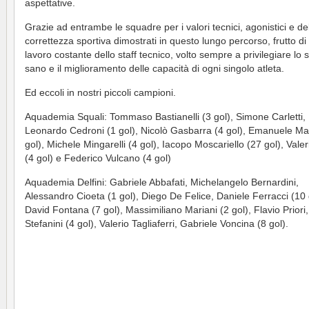
aspettative.
Grazie ad entrambe le squadre per i valori tecnici, agonistici e de
correttezza sportiva dimostrati in questo lungo percorso, frutto di
lavoro costante dello staff tecnico, volto sempre a privilegiare lo 
sano e il miglioramento delle capacità di ogni singolo atleta.
Ed eccoli in nostri piccoli campioni.
Aquademia Squali: Tommaso Bastianelli (3 gol), Simone Carletti,
Leonardo Cedroni (1 gol), Nicolò Gasbarra (4 gol), Emanuele Mar
gol), Michele Mingarelli (4 gol), Iacopo Moscariello (27 gol), Valerio
(4 gol) e Federico Vulcano (4 gol)
Aquademia Delfini: Gabriele Abbafati, Michelangelo Bernardini,
Alessandro Cioeta (1 gol), Diego De Felice, Daniele Ferracci (10 
David Fontana (7 gol), Massimiliano Mariani (2 gol), Flavio Priori
Stefanini (4 gol), Valerio Tagliaferri, Gabriele Voncina (8 gol).