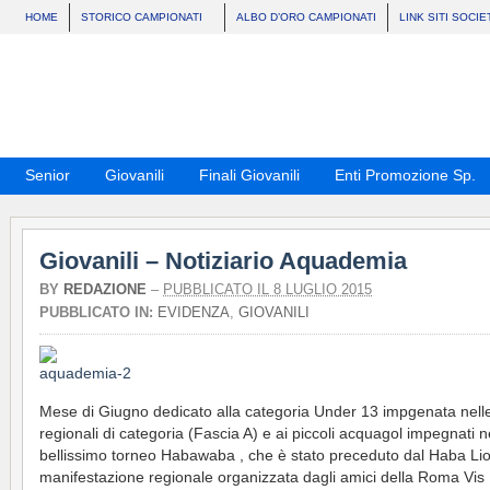
HOME
STORICO CAMPIONATI
ALBO D’ORO CAMPIONATI
LINK SITI SOCIE
Senior
Giovanili
Finali Giovanili
Enti Promozione Sp.
Giovanili – Notiziario Aquademia
BY
REDAZIONE
–
PUBBLICATO IL 8 LUGLIO 2015
PUBBLICATO IN:
EVIDENZA
,
GIOVANILI
Mese di Giugno dedicato alla categoria Under 13 impgenata nelle 
regionali di categoria (Fascia A) e ai piccoli acquagol impegnati n
bellissimo torneo Habawaba , che è stato preceduto dal Haba Lio
manifestazione regionale organizzata dagli amici della Roma Vis