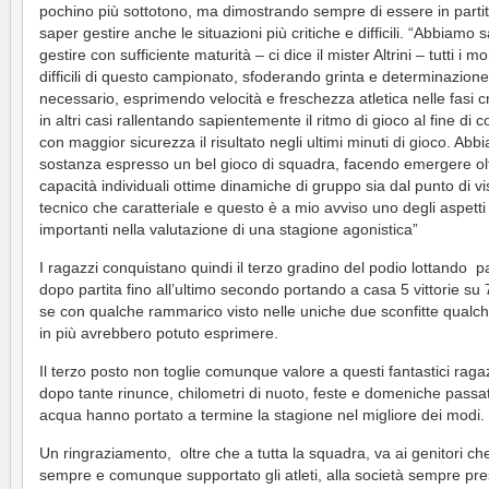
pochino più sottotono, ma dimostrando sempre di essere in partit
saper gestire anche le situazioni più critiche e difficili. “Abbiamo 
gestire con sufficiente maturità – ci dice il mister Altrini – tutti i m
difficili di questo campionato, sfoderando grinta e determinazion
necessario, esprimendo velocità e freschezza atletica nelle fasi cr
in altri casi rallentando sapientemente il ritmo di gioco al fine di c
con maggior sicurezza il risultato negli ultimi minuti di gioco. Abb
sostanza espresso un bel gioco di squadra, facendo emergere olt
capacità individuali ottime dinamiche di gruppo sia dal punto di vi
tecnico che caratteriale e questo è a mio avviso uno degli aspetti
importanti nella valutazione di una stagione agonistica”
I ragazzi conquistano quindi il terzo gradino del podio lottando pa
dopo partita fino all’ultimo secondo portando a casa 5 vittorie su
se con qualche rammarico visto nelle uniche due sconfitte qualc
in più avrebbero potuto esprimere.
Il terzo posto non toglie comunque valore a questi fantastici raga
dopo tante rinunce, chilometri di nuoto, feste e domeniche passat
acqua hanno portato a termine la stagione nel migliore dei modi.
Un ringraziamento, oltre che a tutta la squadra, va ai genitori c
sempre e comunque supportato gli atleti, alla società sempre pr