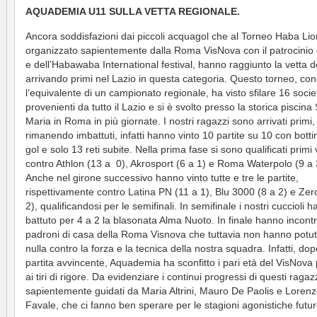
AQUADEMIA U11 SULLA VETTA REGIONALE.
Ancora soddisfazioni dai piccoli acquagol che al Torneo Haba Lio
organizzato sapientemente dalla Roma VisNova con il patrocinio 
e dell’Habawaba International festival, hanno raggiunto la vetta d
arrivando primi nel Lazio in questa categoria. Questo torneo, con
l’equivalente di un campionato regionale, ha visto sfilare 16 socie
provenienti da tutto il Lazio e si è svolto presso la storica piscina
Maria in Roma in più giornate. I nostri ragazzi sono arrivati primi,
rimanendo imbattuti, infatti hanno vinto 10 partite su 10 con botti
gol e solo 13 reti subite. Nella prima fase si sono qualificati prim
contro Athlon (13 a 0), Akrosport (6 a 1) e Roma Waterpolo (9 a 
Anche nel girone successivo hanno vinto tutte e tre le partite,
rispettivamente contro Latina PN (11 a 1), Blu 3000 (8 a 2) e Zer
2), qualificandosi per le semifinali. In semifinale i nostri cuccioli 
battuto per 4 a 2 la blasonata Alma Nuoto. In finale hanno incontr
padroni di casa della Roma Visnova che tuttavia non hanno potut
nulla contro la forza e la tecnica della nostra squadra. Infatti, do
partita avvincente, Aquademia ha sconfitto i pari età del VisNova 
ai tiri di rigore. Da evidenziare i continui progressi di questi ragazz
sapientemente guidati da Maria Altrini, Mauro De Paolis e Loren
Favale, che ci fanno ben sperare per le stagioni agonistiche futur