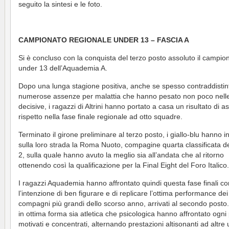
seguito la sintesi e le foto.
CAMPIONATO REGIONALE UNDER 13 – FASCIA A
Si è concluso con la conquista del terzo posto assoluto il campio
under 13 dell’Aquademia A.
Dopo una lunga stagione positiva, anche se spesso contraddistin
numerose assenze per malattia che hanno pesato non poco nelle
decisive, i ragazzi di Altrini hanno portato a casa un risultato di a
rispetto nella fase finale regionale ad otto squadre.
Terminato il girone preliminare al terzo posto, i giallo-blu hanno i
sulla loro strada la Roma Nuoto, compagine quarta classificata d
2, sulla quale hanno avuto la meglio sia all’andata che al ritorno
ottenendo così la qualificazione per la Final Eight del Foro Italico.
I ragazzi Aquademia hanno affrontato quindi questa fase finali co
l’intenzione di ben figurare e di replicare l’ottima performance dei
compagni più grandi dello scorso anno, arrivati al secondo posto
in ottima forma sia atletica che psicologica hanno affrontato ogni 
motivati e concentrati, alternando prestazioni altisonanti ad altre 