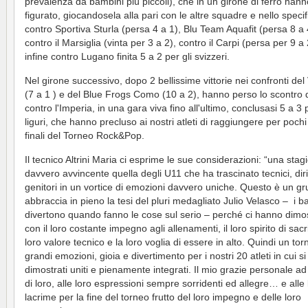
prevalenza da bambini più piccoli), che in un girone di ferro han
figurato, giocandosela alla pari con le altre squadre e nello specif
contro Sportiva Sturla (persa 4 a 1), Blu Team Aquafit (persa 8 a 
contro il Marsiglia (vinta per 3 a 2), contro il Carpi (persa per 9 a
infine contro Lugano finita 5 a 2 per gli svizzeri.
Nel girone successivo, dopo 2 bellissime vittorie nei confronti de
(7 a 1 ) e del Blue Frogs Como (10 a 2), hanno perso lo scontro d
contro l'Imperia, in una gara viva fino all'ultimo, conclusasi 5 a 3 p
liguri, che hanno precluso ai nostri atleti di raggiungere per pochi
finali del Torneo Rock&Pop.
Il tecnico Altrini Maria ci esprime le sue considerazioni: “una stag
davvero avvincente quella degli U11 che ha trascinato tecnici, di
genitori in un vortice di emozioni davvero uniche. Questo è un g
abbraccia in pieno la tesi del pluri medagliato Julio Velasco – i b
divertono quando fanno le cose sul serio – perché ci hanno dimos
con il loro costante impegno agli allenamenti, il loro spirito di sacrif
loro valore tecnico e la loro voglia di essere in alto. Quindi un tor
grandi emozioni, gioia e divertimento per i nostri 20 atleti in cui s
dimostrati uniti e pienamente integrati. Il mio grazie personale 
di loro, alle loro espressioni sempre sorridenti ed allegre… e alle 
lacrime per la fine del torneo frutto del loro impegno e delle loro