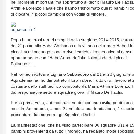
nei momenti importanti ma soprattutto ai tecnici Mauro De Paolis
Altrini e Lorenzo Favale che hanno trasformato questi bambini co
di giocare in piccoli campioni con voglia di vincere.
Dopo i numerosi tornei eseguiti nella stagione 2014-2015, caratte
dal 2° posto alla Haba Christmas e la vittoria nel torneo Haba Lion
piccoli atleti acquagol sono arrivati carichi di aspettative al consu
appuntamento con l'HabaWaba, definito l'olimpiade dei piccoli
Pallanuotisti.
Nel torneo svoltosi a Lignano Sabbiadoro dal 21 al 28 giugno le 
Aquademia hanno dimostrato il loro valore, frutto di un lavoro att
costante dello staff tecnico composto da Maria Altrini e Lorenzo 
dal responsabile settore squadre giovanili Mauro De Paolis.
Per la prima volta, a dimostrazione del continuo sviluppo di ques
società, Aquademia, a solo 2 anni dalla sua fondazione, è riuscit
presentare due squadre: gli Squali e i Delfini.
La manifestazione, che ha visto partecipare 96 squadre U11 e 1
bambini provenienti da tutto il mondo, ha regalato molte soddisfaz