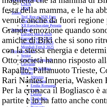
CSEN
festa della mamma, e le ha abb
UISP
Tornei
Trof. Reg.ni 2026 Fem
venute anche da fuori regione p
Trof. Reg.ni 2026 Mas
XII Eurochocolate Perugia
Grande emozione quando sono
Internazionali
Europei Mas.li 2026
amiche di Biki che si sono rit
Europei Fem.li 2026
Mondiali Mas.li 2025
Mondiali Fem.li 2025
con la stessa energia e determ
Prossime Partite
Senior
Otto società hanno risposto al
Fasi Finali Giovanili
Giovanili
Rapallo, Pallanuoto Trieste, 
Enti Prom. Sportiva
Regioni
Abruzzo
Rari Nantes Imperia, Wasken B
Campania
Emilia Romagna
Per la cronaca il Bogliasco è ar
Lazio
Liguria
partite e lo ha fatto anche con
Lombardia
Marche