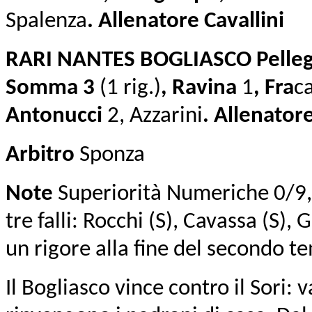
Spalenza
. Allenatore Cavallini
RARI NANTES BOGLIASCO Pelleg
Somma 3
(1 rig.)
, Ravina
1
, Fra
ca
Antonucci
2, Azzarini
. Allenator
Arbitro
Sponza
Note
Superiorità Numeriche 0/9, 
tre falli: Rocchi (S), Cavassa (S),
un rigore alla fine del secondo t
Il Bogliasco vince contro il Sori: 