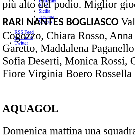
Piemonte
più alto del podio. Miglior gio
Puglia
Sicilia
Toscana
Val
RARI NANTES BOGLIASCO
Veneto
Cogozzo, Chiara Rosso, Anna 
RSS Feed
Facebook
Twitter
Garetto, Maddalena Paganello
Sofia Deserti, Monica Rossi, G
Fiore Virginia Boero Rossell
AQUAGOL
Domenica mattina una squadra 