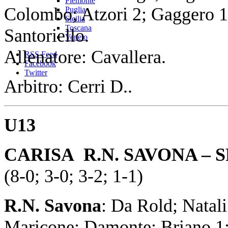
Piemonte
Colombo; Atzori 2; Gaggero 1;
Puglia
Sicilia
Toscana
Santoriello.
Veneto
Allenatore: Cavallera.
RSS Feed
Facebook
Twitter
Arbitro: Cerri D..
U13
CARISA R.N. SAVONA – 
(8-0; 3-0; 3-2; 1-1)
R.N. Savona
: Da Rold; Natal
Maricone; Damonte; Briano 1; 