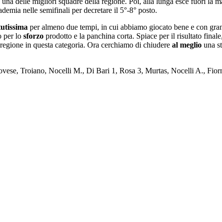
 una delle migliori squadre della regione. Poi, alla lunga esce fuori la 
emia nelle semifinali per decretare il 5°-8° posto.
utissima
per almeno due tempi, in cui abbiamo giocato bene e con gr
o per lo
sforzo
prodotto e la panchina corta. Spiace per il risultato fina
la regione in questa categoria. Ora cerchiamo di chiudere
al meglio
una st
vese, Troiano, Nocelli M., Di Bari 1, Rosa 3, Murtas, Nocelli A., Fio