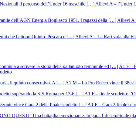
Allievi A – l’Under 1
Allievi A 
Allievi A – La Rari vola alla Fi
A1 F – Ek
cudetto
A1 M – La Pro Recco vince il 38esi
A1 F – finale scudetto: l’Or
A1 F – Gara 2 finale scu