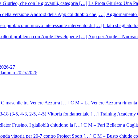
La Prota Giurleo: Una Pa
Aggiornamento 
Il lato sbagliato t
App per Apple – Nuovamen
 2026-27
allanuoto 2025/2026
C M – La Venere Azzurra rimonta i
Training Academy O.
C M – Pari Bellator a Caglia
C M – Busto chiude con