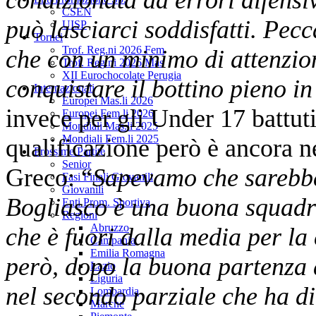
CSEN
può lasciarci soddisfatti. Pec
UISP
Tornei
Trof. Reg.ni 2026 Fem
che con un minimo di attenzion
Trof. Reg.ni 2026 Mas
XII Eurochocolate Perugia
conquistare il bottino pieno i
Internazionali
Europei Mas.li 2026
invece per gli Under 17 battut
Europei Fem.li 2026
Mondiali Mas.li 2025
Mondiali Fem.li 2025
qualificazione però è ancora n
Prossime Partite
Senior
Greco: “
Sapevamo che sarebbe s
Fasi Finali Giovanili
Giovanili
Bogliasco è una buona squadr
Enti Prom. Sportiva
Regioni
Abruzzo
che è fuori dalla media per la
Campania
Emilia Romagna
però, dopo la buona partenza d
Lazio
Liguria
nel secondo parziale che ha di
Lombardia
Marche