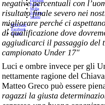
Piemonte
negative percentuali con l’uom
Puglia
Sicilia
risultato finale severo nei nos
Toscana
Veneto
migliorare perché ci aspettano
RSS Feed
Facebook
di qualificazione dove dovrem
Twitter
aggiudicarci il passaggio del t
campionato Under 17″
Luci e ombre invece per gli U
nettamente ragione del Chiava
Matteo Greco può essere piena
ragazzi la giusta determinazio