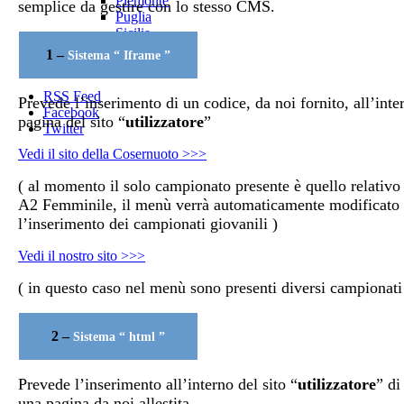
Piemonte
semplice da gestire con lo stesso CMS.
Puglia
Sicilia
Toscana
1 –
Sistema “ Iframe ”
Veneto
RSS Feed
Prevede l’inserimento di un codice, da noi fornito, all’inte
Facebook
pagina del sito “
utilizzatore
”
Twitter
Vedi il sito della Cosernuoto >>>
( al momento il solo campionato presente è quello relativo 
A2 Femminile, il menù verrà automaticamente modificato
l’inserimento dei campionati giovanili )
Vedi il nostro sito >>>
( in questo caso nel menù sono presenti diversi campionati
2 –
Sistema “ html ”
Prevede l’inserimento all’interno del sito “
utilizzatore
” di
una pagina da noi allestita.