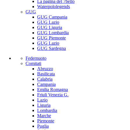
La pagina del 7bello
Waterpololegends
GUG
GUG Campania
GUG Lazio
GUG Liguria
GUG Lombardia
GUG Piemonte
GUG Lazio
GUG Sardegna
Federnuoto
Comitati
Abruzzo
Basilicata
Calabria
Campania
Emilia Romagna
Friuli Venezia G.
Lazio
Liguria
Lombardia
Marche
Piemonte
Puglia