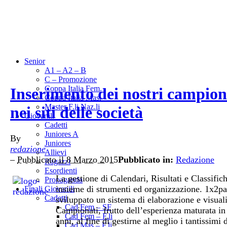
Senior
A1 – A2 – B
C – Promozione
Coppa Italia Fem.
Inserimento dei nostri campion
Coppa Italia Mas.
Master F.li Naz.li
nei siti delle società
Giovanili
Cadetti
Juniores A
By
Juniores
redazione
Allievi
–
Pubblicato il 8 Marzo 2015
Pubblicato in:
Redazione
Ragazzi
Esordienti
La gestione di Calendari, Risultati e Classific
Propaganda
insieme di strumenti ed organizzazione. 1x2pa
Finali Giovanili
Cadetti
sviluppato un sistema di elaborazione e visual
Cad Fem – SF
Campionati, frutto dell’esperienza maturata in
Cad Fem – F.li
anni, al fine di gestirne al meglio i tantissimi d
Cad Mas – F.li