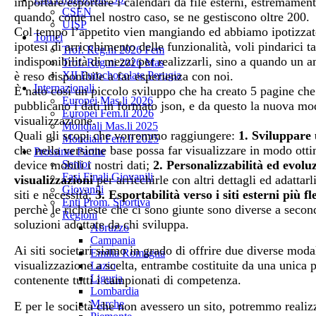
importare/esportare i calendari da file esterni, estremament
CSEN
quando, come nel nostro caso, se ne gestiscono oltre 200.
UISP
Col tempo l’appetito vien mangiando ed abbiamo ipotizzat
Tornei
ipotesi di arricchimento delle funzionalità, voli pindarici ta
Trof. Reg.ni 2026 Fem
indisponibilità di mezzi per realizzarli, sino a quando un 
Trof. Reg.ni 2026 Mas
è reso disponibile a far esperienza con noi.
XII Eurochocolate Perugia
Internazionali
È nato così un piccolo sviluppo che ha creato 5 pagine che
Europei Mas.li 2026
pubblicano i dati in formato json, e da questo la nuova mod
Europei Fem.li 2026
visualizzazione.
Mondiali Mas.li 2025
Quali gli scopi che vorremmo raggiungere:
1. Sviluppare
Mondiali Fem.li 2025
che nella versione base possa far visualizzare in modo otti
Prossime Partite
device mobili i nostri dati;
2. Personalizzabilità ed evolu
Senior
Fasi Finali Giovanili
visualizzazioni
per arricchirle con altri dettagli ed adattarl
Giovanili
siti e necessità;
3. Esportabilità verso i siti esterni più fl
Enti Prom. Sportiva
perchè le richieste che ci sono giunte sono diverse a secon
Regioni
soluzioni adottate da chi sviluppa.
Abruzzo
Campania
Ai siti societari siamo in grado di offrire due diverse modal
Emilia Romagna
visualizzazione a scelta, entrambe costituite da una unica 
Lazio
Liguria
contenente tutti i campionati di competenza.
Lombardia
Marche
E per le società che non avessero un sito, potremmo reali