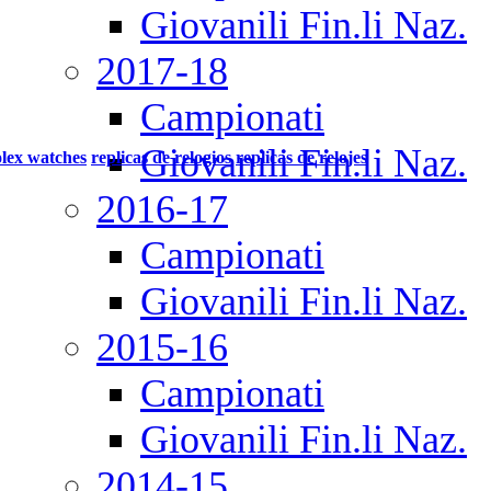
Giovanili Fin.li Naz.
2017-18
Campionati
Giovanili Fin.li Naz.
olex watches
replicas de relogios
replicas de relojes
2016-17
Campionati
Giovanili Fin.li Naz.
2015-16
Campionati
Giovanili Fin.li Naz.
2014-15