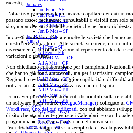
raccolti.
Juniores
Jun Fem – SF
L’obiettivo primario è la diffusione capillare dei dati in m
Jun Fem – F.li
possano essere facilmente consultabili e visibili non solo s
Jun A Mas – SF
sito, ma anche sui siti delle società che ne fanno richiesta.
Jun A Mas – F.li
Jun B Mas – SF
Jun B Mas – F.li
In questi anni sono già state molte le società che hanno usu
Allievi
questo servizio gratuito. Alle società si chiede, e non potr
All Fem – SF
diversamente, la collaborazione al reperimento dei dati: ca
All Fem – F.li
variazioni e risultati.
All A-B Mas – OF
All A Mas – QF
Non chiediamo collaborazione per i campionati Nazionali 
All A Mas – SF
che hanno già fonti autorevoli, ma per i tantissimi campion
All A Mas – F.li
Regionali che hanno una maggior capillarità e difficoltà ad
All B Mas – QF
All B Mas – SF
rintracciati sia in fase organizzativa che di disputa.
All B Mas – F.li
All C Mas – SF
Dopo aver provato vari strumenti disponibili sulla rete ab
All C Mas – F.li
un software open source (
LeagueManager
) collegato al
C
Ragazzi
WordPress
,
uno dei più utilizzati
, con cui abbiamo sviluppa
Rag Mas – F.val
di sito che attualmente gestisce i Calendari, e con il qual
______________________
programmato la prossima versione del nuovo sito.
Rag Fem – F.val
Fra i diversi vantaggi, oltre la semplicità d’uso la possibili
Esord. M/F – F.val
Enti Promozione Sp.