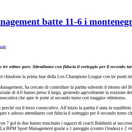
nagement batte 11-6 i monteneg
nale
 tre ottime gare. Attendiamo con fiducia il sorteggio per il secondo tu
chiudono la prima fase della Len Champions League con tre punti impor
nagement, ha cercato di controllare la partita subendo il ritorno del B
arziale di 4-0 hanno preso il largo, gestendo agevolmente la reazione de
 consecutiva che apre le porte al secondo turno con maggior ottimismo.
perché era il terzo consecutivo. All’inizio la partita è stata in equilibrio
 gare e adesso attendiamo con fiducia il sorteggio per il secondo turno c
on 7 gol in due hanno trascinato i ragazzi di coach Baldineti al success
 La BPM Sport Management grazie a 1 pareggio (contro Oradea) e 2 vit