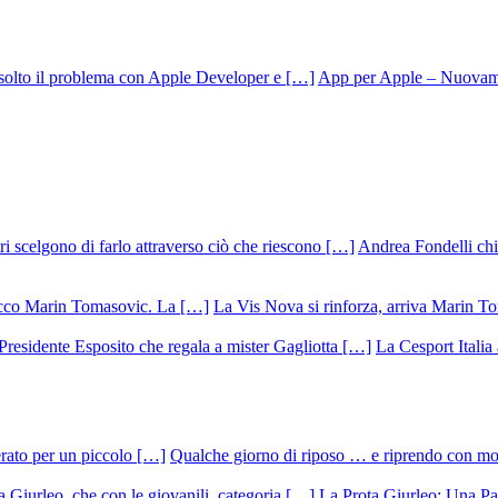
App per Apple – Nuovamen
Andrea Fondelli chiu
La Vis Nova si rinforza, arriva Marin T
La Cesport Italia
Qualche giorno di riposo … e riprendo con m
La Prota Giurleo: Una Pa