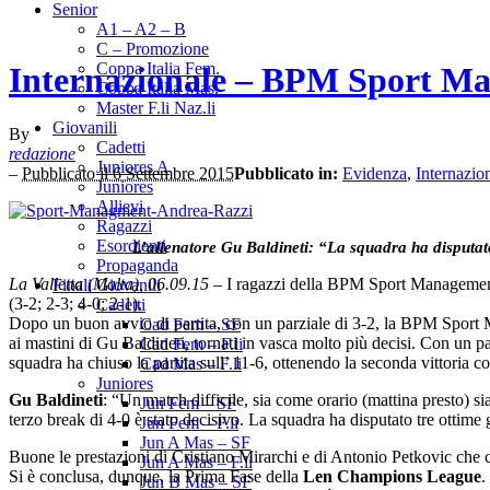
Senior
A1 – A2 – B
C – Promozione
Coppa Italia Fem.
Internazionale – BPM Sport Ma
Coppa Italia Mas.
Master F.li Naz.li
Giovanili
By
Cadetti
redazione
Juniores A
–
Pubblicato il 6 Settembre 2015
Pubblicato in:
Evidenza
,
Internazio
Juniores
Allievi
Ragazzi
Esordienti
L’allenatore Gu Baldineti: “La squadra ha disputato
Propaganda
La Valletta (Malta), 06.09.15
– I ragazzi della BPM Sport Management 
Finali Giovanili
(3-2; 2-3; 4-0; 2-1).
Cadetti
Dopo un buon avvio di partita, con un parziale di 3-2, la BPM Sport Ma
Cad Fem – SF
ai mastini di Gu Baldineti, tornati in vasca molto più decisi. Con un p
Cad Fem – F.li
squadra ha chiuso la partita sull’ 11-6, ottenendo la seconda vittoria
Cad Mas – F.li
Juniores
Gu Baldineti
: “Un match difficile, sia come orario (mattina presto) sia 
Jun Fem – SF
terzo break di 4-0 è stato decisivo. La squadra ha disputato tre ottime
Jun Fem – F.li
Jun A Mas – SF
Buone le prestazioni di Cristiano Mirarchi e di Antonio Petkovic che c
Jun A Mas – F.li
Si è conclusa, dunque, la Prima Fase della
Len Champions League
.
Jun B Mas – SF