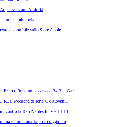
App – versione Android
ra sport e simbologia
te disponibile sullo Store Apple
l Prato e firma un pazzesco 13-13 in Gara 1
R., il weekend di serie C e giovanili
ri: contro la Rari Nantes finisce 13-13
 una vittoria: quarto posto raggiunto