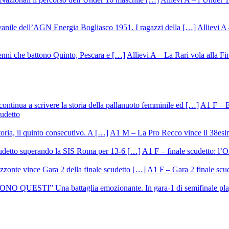
Allievi A 
Allievi A – La Rari vola alla Fi
A1 F – Ek
cudetto
A1 M – La Pro Recco vince il 38esi
A1 F – finale scudetto: l’Or
A1 F – Gara 2 finale scu