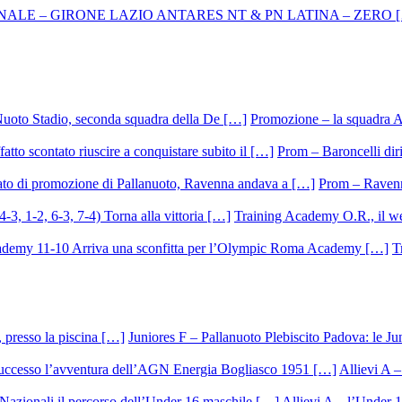
Promozione – la squadra A
Prom – Baroncelli dirig
Prom – Ravenna
Training Academy O.R., il we
T
Juniores F – Pallanuoto Plebiscito Padova: le Ju
Allievi A –
Allievi A – l’Under 1