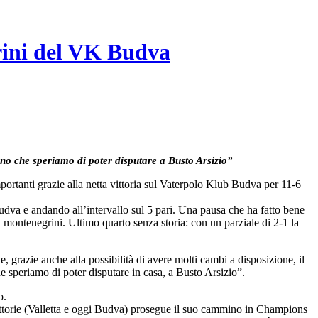
rini del VK Budva
rno che speriamo di poter disputare a Busto Arsizio”
tanti grazie alla netta vittoria sul Vaterpolo Klub Budva per 11-6
udva e andando all’intervallo sul 5 pari. Una pausa che ha fatto bene
i montenegrini. Ultimo quarto senza storia: con un parziale di 2-1 la
 e, grazie anche alla possibilità di avere molti cambi a disposizione, il
he speriamo di poter disputare in casa, a Busto Arsizio”.
o.
torie (Valletta e oggi Budva) prosegue il suo cammino in Champions