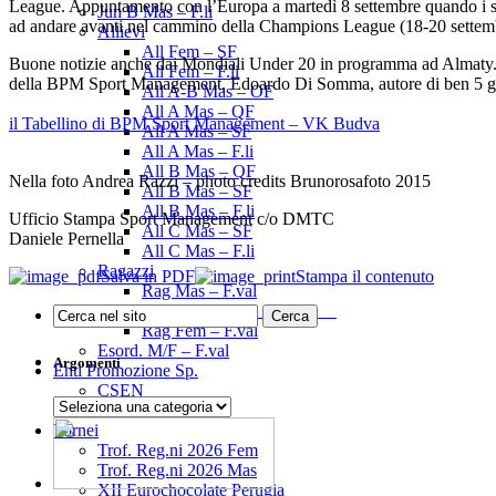
League. Appuntamento con l’Europa a martedì 8 settembre quando i sor
Jun B Mas – F.li
ad andare avanti nel cammino della Champions League (18-20 settemb
Allievi
All Fem – SF
Buone notizie anche dai Mondiali Under 20 in programma ad Almaty. Nel
All Fem – F.li
della BPM Sport Management, Edoardo Di Somma, autore di ben 5 g
All A-B Mas – OF
All A Mas – QF
il Tabellino di BPM Sport Management – VK Budva
All A Mas – SF
All A Mas – F.li
All B Mas – QF
Nella foto Andrea Razzi – photo credits Brunorosafoto 2015
All B Mas – SF
All B Mas – F.li
Ufficio Stampa Sport Management c/o DMTC
All C Mas – SF
Daniele Pernella
All C Mas – F.li
Ragazzi
Salva in PDF
Stampa il contenuto
Rag Mas – F.val
______________________
Rag Fem – F.val
Esord. M/F – F.val
Argomenti
Enti Promozione Sp.
CSEN
Argomenti
UISP
Tornei
Trof. Reg.ni 2026 Fem
Trof. Reg.ni 2026 Mas
XII Eurochocolate Perugia