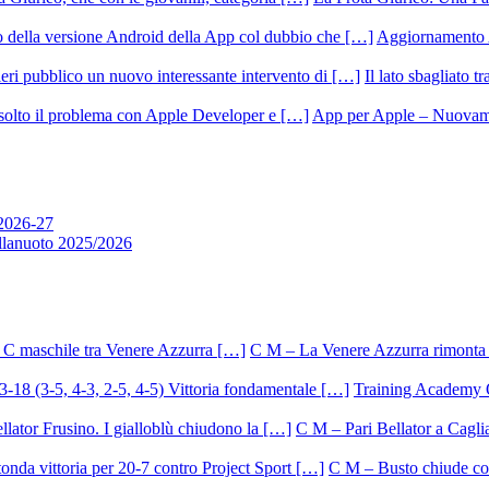
Aggiornamento 
Il lato sbagliato t
App per Apple – Nuovamen
 2026-27
allanuoto 2025/2026
C M – La Venere Azzurra rimonta i
Training Academy O.
C M – Pari Bellator a Caglia
C M – Busto chiude con