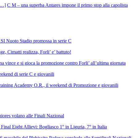
C M – una superba Antares impone il primo stop alla capolista
SI Nuoto Stadio promossa in serie C
e, Cimatti realizza, Forli’ e’ battuto!
 vince e si gioca la promozione contro Forli’ all’ultima giornata
ekend di serie C e giovanili
raining Academy O.R., il weekend di Promozione e giovanili
niores volano alle Finali Nazional
 Final Eight Allievi: Bogliasco 1° in Liguria, 7° in Italia
6 maschile del Plebiscito Padova conclude alle Semifinali Nazionali