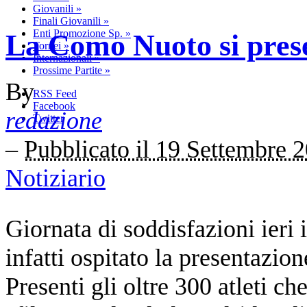
Giovanili
»
Finali Giovanili
»
Enti Promozione Sp.
»
La Como Nuoto si pres
Tornei
»
Internazionali
»
Prossime Partite
»
By
RSS Feed
Facebook
redazione
Twitter
–
Pubblicato il 19 Settembre 
Notiziario
Giornata di soddisfazioni ieri
infatti ospitato la presentazio
Presenti gli oltre 300 atleti c